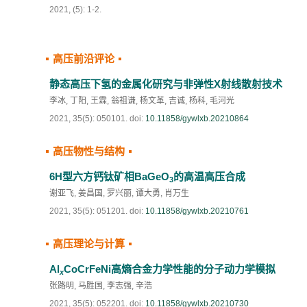
2021, (5): 1-2.
通知
高压前沿评论
《高压物理学报》第三届青年编委会招募启事
静态高压下氢的金属化研究与非弹性X射线散射技术
李冰
,
丁阳
,
王霖
,
翁祖谦
,
杨文革
,
吉诚
,
杨科
,
毛河光
2021, 35(5): 050101.
doi:
10.11858/gywlxb.20210864
高压物性与结构
6H型六方钙钛矿相BaGeO
的高温高压合成
3
谢亚飞
,
姜昌国
,
罗兴丽
,
谭大勇
,
肖万生
2021, 35(5): 051201.
doi:
10.11858/gywlxb.20210761
高压理论与计算
Al
CoCrFeNi高熵合金力学性能的分子动力学模拟
x
张路明
,
马胜国
,
李志强
,
辛浩
2021, 35(5): 052201.
doi:
10.11858/gywlxb.20210730