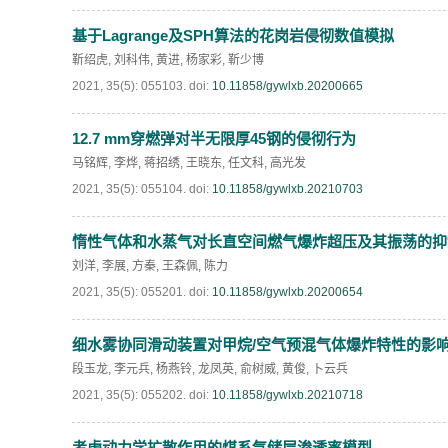
基于Lagrange及SPH算法的花岗岩侵彻数值模拟
靳绍虎
,
刘科伟
,
黄进
,
杨家彩
,
靳少博
2021, 35(5): 055103.
doi:
10.11858/gywlxb.20200665
12.7 mm穿燃弹对半无限厚45钢的侵彻行为
马铭辉
,
李烨
,
蒋招绣
,
王晓东
,
任文科
,
高光发
2021, 35(5): 055104.
doi:
10.11858/gywlxb.20210703
惰性气体和水蒸气对长直空间燃气爆炸超压及其振荡的抑
刘洋
,
李展
,
方秦
,
王森佩
,
陈力
2021, 35(5): 055201.
doi:
10.11858/gywlxb.20200654
细水雾协同滑动装置对甲烷/空气预混气体爆炸特性的影
段玉龙
,
李元兵
,
杨燕铃
,
龙凤英
,
俞树威
,
黄俊
,
卜云兵
2021, 35(5): 055202.
doi:
10.11858/gywlxb.20210718
考虑动力学扩散作用的煤系气储层渗透率模型