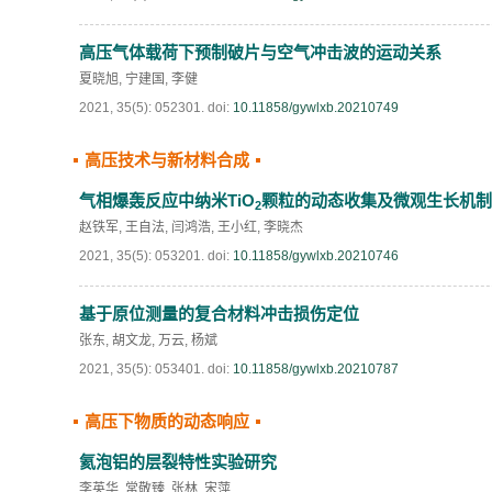
高压气体载荷下预制破片与空气冲击波的运动关系
夏晓旭
,
宁建国
,
李健
2021, 35(5): 052301.
doi:
10.11858/gywlxb.20210749
高压技术与新材料合成
气相爆轰反应中纳米TiO
颗粒的动态收集及微观生长机制
2
赵铁军
,
王自法
,
闫鸿浩
,
王小红
,
李晓杰
2021, 35(5): 053201.
doi:
10.11858/gywlxb.20210746
基于原位测量的复合材料冲击损伤定位
张东
,
胡文龙
,
万云
,
杨斌
2021, 35(5): 053401.
doi:
10.11858/gywlxb.20210787
高压下物质的动态响应
氦泡铝的层裂特性实验研究
李英华
,
常敬臻
,
张林
,
宋萍