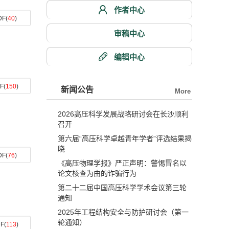
作者中心
DF
(
40
)
审稿中心
编辑中心
F
(
150
)
新闻公告
More
2026高压科学发展战略研讨会在长沙顺利
召开
第六届“高压科学卓越青年学者”评选结果揭
晓
DF
(
76
)
《高压物理学报》严正声明：警惕冒名以
论文核查为由的诈骗行为
第二十二届中国高压科学学术会议第三轮
通知
2025年工程结构安全与防护研讨会（第一
轮通知）
F
(
113
)