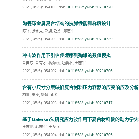
2021, 35(5): 054101.
doi:
10.11858/gywlxb.20210770
陶瓷球金属复合结构的抗弹性能和梯度设计
陈铭
,
张永亮
,
郑航
,
赵凯
,
郑志军
2021, 35(5): 054201.
doi:
10.11858/gywlxb.20210739
冲击波作用下引信传爆序列殉爆的数值模拟
肖向东
,
肖有才
,
蒋海燕
,
范晨阳
,
王志军
2021, 35(5): 054202.
doi:
10.11858/gywlxb.20210706
含有小尺寸分层缺陷复合材料压力容器的应变响应及分析
柏慧
,
惠虎
,
杨斌
,
孔芳
2021, 35(5): 054203.
doi:
10.11858/gywlxb.20210717
基于Galerkin法研究应力波作用下复合材料板的动力学
王志鹏
,
韩志军
,
王龙飞
2021, 35(5): 054204.
doi:
10.11858/gywlxb.20210705