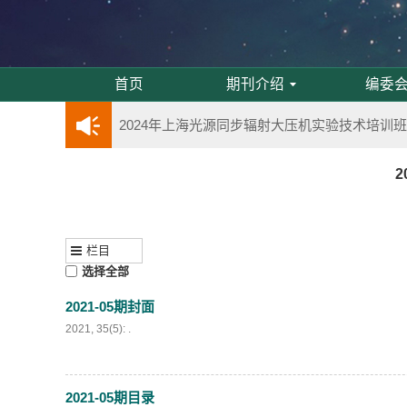
第五届高压科学卓越青年学者评选通知
2024年度《高压物理学报》优秀审稿人评选结果
首页
期刊介绍
编委
2024年上海光源同步辐射大压机实验技术培训
《高压物理学报》将于2025年1月由双月刊变更
2
动载下材料物性机器学习与高通量研究专刊征稿
栏目
《高压物理学报》第二届青年编委会招募启事
选择全部
2021-05期封面
《高压物理学报》2023年度优秀审稿人和优秀
2021, 35(5): .
第十四届全国爆炸力学学术会议 第二轮通知
2021-05期目录
第二十一届中国高压科学学术会议第一轮通知