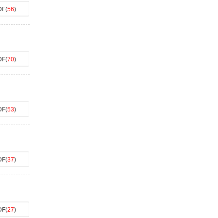
DF
(
56
)
DF
(
70
)
DF
(
53
)
DF
(
37
)
DF
(
27
)