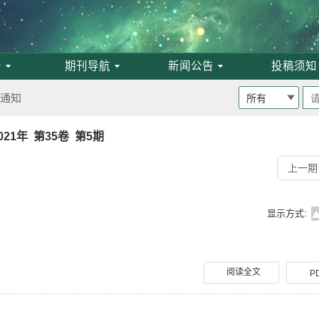
会
期刊导航
新闻公告
投稿须知
班通知
为月刊
021年 第35卷 第5期
上一期
启事
显示方式:
论文评选结果
阅读全文
P