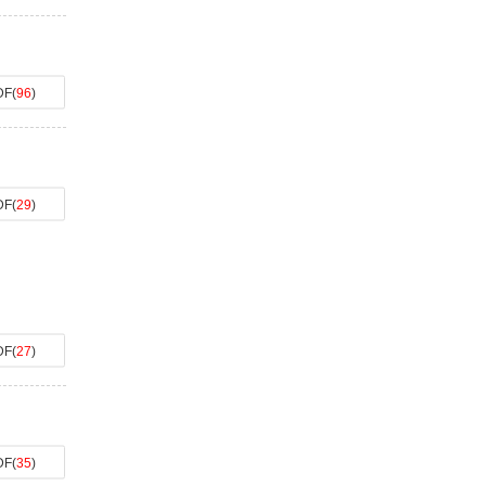
DF
(
96
)
DF
(
29
)
DF
(
27
)
DF
(
35
)