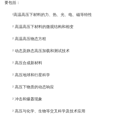
要包括：
通知
²
高温高压下材料的力、热、光、电、磁等特性
《高压物理学报》第三届青年编委会招募启事
²
高温高压下材料的微观结构和相变
²
高温高压物态方程
²
动态及静态高压加载和测试技术
²
高压合成新材料
²
高压地球和行星科学
²
高压下物质的动态响应
²
冲击和爆轰现象
²
高压与化学、生物等交叉科学及技术应用