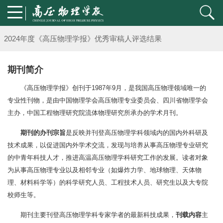
第五届高压科学卓越青年学者评选通知
2024年度《高压物理学报》优秀审稿人评选结果
2024年上海光源同步辐射大压机实验技术培训班通知
期刊简介
《高压物理学报》创刊于1987年9月，是我国高压物理领域唯一的
《高压物理学报》将于2025年1月由双月刊变更为月刊
专业性刊物，是由中国物理学会高压物理专业委员会、四川省物理学会
主办，中国工程物理研究院流体物理研究所承办的学术月刊。
动载下材料物性机器学习与高通量研究专刊征稿启事
期刊的办刊宗旨
是反映并刊登高压物理学科领域内的国内外科研及
《高压物理学报》第二届青年编委会招募启事
技术成果，以促进国内外学术交流，发现与培养从事高压物理专业研究
的中青年科技人才，推进高温高压物理学科研究工作的发展。读者对象
《高压物理学报》2023年度优秀审稿人和优秀论文评选结果
为从事高压物理专业以及相邻专业（如爆炸力学、地球物理、天体物
理、材料科学等）的科学研究人员、工程技术人员、研究生以及大专院
第十四届全国爆炸力学学术会议 第二轮通知
校师生等。
期刊主要刊登高压物理学科专家学者的最新科技成果，
刊载内容
主
第二十一届中国高压科学学术会议第一轮通知