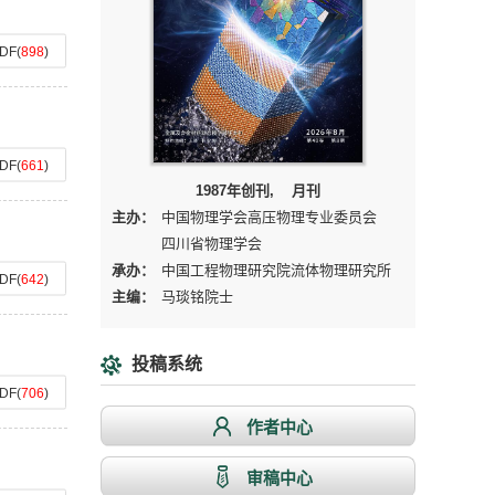
DF
(
898
)
DF
(
661
)
1987年创刊, 月刊
主办：
中国物理学会高压物理专业委员会
四川省物理学会
承办：
中国工程物理研究院流体物理研究所
DF
(
642
)
主编：
马琰铭院士
投稿系统
DF
(
706
)
作者中心
审稿中心