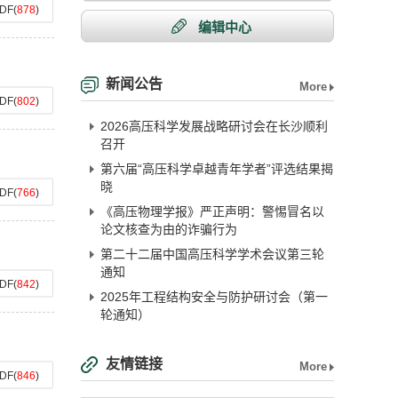
DF
(
878
)
编辑中心
新闻公告
More
DF
(
802
)
2026高压科学发展战略研讨会在长沙顺利
召开
第六届“高压科学卓越青年学者”评选结果揭
晓
DF
(
766
)
《高压物理学报》严正声明：警惕冒名以
论文核查为由的诈骗行为
第二十二届中国高压科学学术会议第三轮
通知
DF
(
842
)
2025年工程结构安全与防护研讨会（第一
轮通知）
友情链接
More
DF
(
846
)