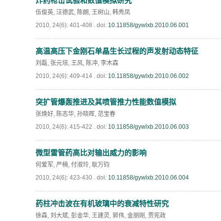
炸药枪击试验和数值模拟研究
伍俊英
,
汪德武
,
陈朗
,
王树山
,
韩秀凤
《高压物理学报》第二届青年编委会招募启事
2010, 24(6): 401-408 .
doi:
10.11858/gywlxb.2010.06.001
《高压物理学报》2023年度优秀审稿人和优秀
高温高压下金刚石单晶生长过程的声发射动态特征
刘磊
,
张元培
,
王风
,
陈冲
,
李木森
第十四届全国爆炸力学学术会议 第二轮通知
2010, 24(6): 409-414 .
doi:
10.11858/gywlxb.2010.06.002
第二十一届中国高压科学学术会议第一轮通知
突扩管爆轰推进及其喷管推力性能数值模拟
张焕好
,
陈志华
,
孙晓晖
,
范宝春
通知
2010, 24(6): 415-422 .
doi:
10.11858/gywlxb.2010.06.003
《高压物理学报》第三届青年编委会招募启事
微型雷管药高比对输出威力的影响
何爱军
,
严楠
,
付淑玲
,
耿万钧
2010, 24(6): 423-430 .
doi:
10.11858/gywlxb.2010.06.004
药柱冲击波在有机玻璃中的衰减特性研究
徐森
,
刘大斌
,
彭金华
,
王建灵
,
郭伟
,
金朋刚
,
贾宪政