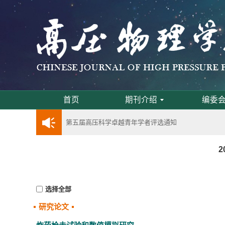
通知
《高压物理学报》第三届青年编委会招募启事
首页
期刊介绍
编委
第五届高压科学卓越青年学者评选通知
2024年度《高压物理学报》优秀审稿人评选结果
2
2024年上海光源同步辐射大压机实验技术培训
选择全部
《高压物理学报》将于2025年1月由双月刊变更
研究论文
动载下材料物性机器学习与高通量研究专刊征稿