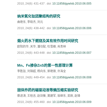
2010, 24(6): 431-437 .
doi:
10.11858/gywlxb.2010.06.005
纳米氧化钛团聚结构的研究
曲艳东
,
李晓杰
,
刘元
2010, 24(6): 438-442 .
doi:
10.11858/gywlxb.2010.06.006
烟火药水下燃烧及其有效作用时间研究
欧阳的华
,
关华
,
潘功配
,
杜雪峰
,
肖贵林
2010, 24(6): 443-448 .
doi:
10.11858/gywlxb.2010.06.007
Mn、Fe掺杂ZnS的第一性原理计算
李胜旨
,
刘锦超
,
杨向东
,
郭艳锋
,
许海全
2010, 24(6): 449-454 .
doi:
10.11858/gywlxb.2010.06.008
固体炸药的磁驱动准等熵压缩实验研究
蔡进涛
,
王桂吉
,
赵剑衡
,
莫建军
,
翁继东
,
吴刚
,
赵锋
2010, 24(6): 455-460 .
doi:
10.11858/gywlxb.2010.06.009