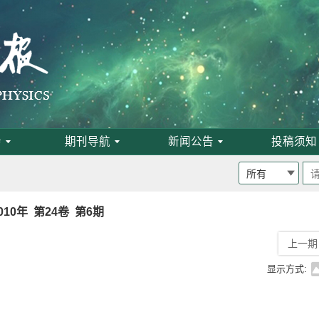
会
期刊导航
新闻公告
投稿须知
010年 第24卷 第6期
上一期
班通知
显示方式:
为月刊
启事