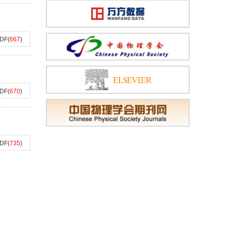
DF
(
667
)
DF
(
670
)
DF
(
735
)