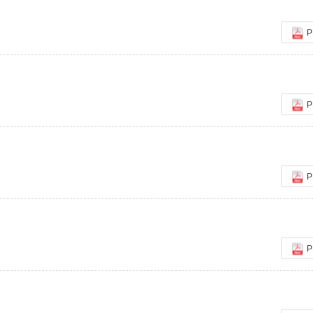
P
论文评选结果
P
P
P