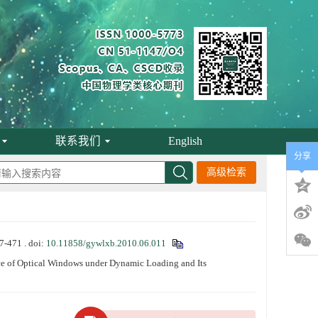
联系我们
English
分享
高级检索
471 .
doi:
10.11858/gywlxb.2010.06.011
 of Optical Windows under Dynamic Loading and Its