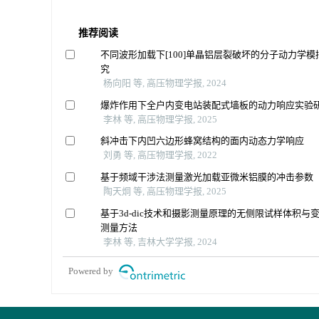
推荐阅读
不同波形加载下[100]单晶铝层裂破坏的分子动力学模
究
杨向阳 等, 高压物理学报, 2024
爆炸作用下全户内变电站装配式墙板的动力响应实验
李林 等, 高压物理学报, 2025
斜冲击下内凹六边形蜂窝结构的面内动态力学响应
刘勇 等, 高压物理学报, 2022
基于频域干涉法测量激光加载亚微米铝膜的冲击参数
陶天炯 等, 高压物理学报, 2025
基于3d-dic技术和摄影测量原理的无侧限试样体积与
测量方法
李林 等, 吉林大学学报, 2024
Powered by