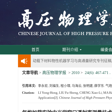
第五届高压科学卓越青年学者评选通知
2024年度《高压物理学报》优秀审稿人评选结果
2024年上海光源同步辐射大压机实验技术培训
《高压物理学报》将于2025年1月由双月刊变更
首页
期刊介绍
编委
动载下材料物性机器学习与高通量研究专刊征稿
文章导航
>
高压物理学报
>
2010
>
24(6): 467-471 .
《高压物理学报》第二届青年编委会招募启事
引用本文:
李永宏, 刘福生, 程小理, 马海云, 张明建, 薛学东. 气炮
《高压物理学报》2023年度优秀审稿人和优秀
Citation:
LI Yong-Hong, LIU Fu-Sheng, CHENG Xiao-Li, MA Hai
Application[J].
Chinese Journal of High Pressure Phys
第十四届全国爆炸力学学术会议 第二轮通知
第二十一届中国高压科学学术会议第一轮通知