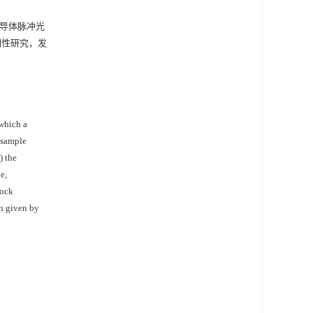
半导体脉冲光
明性研究，发
which a
t sample
) the
e,
hock
on given by