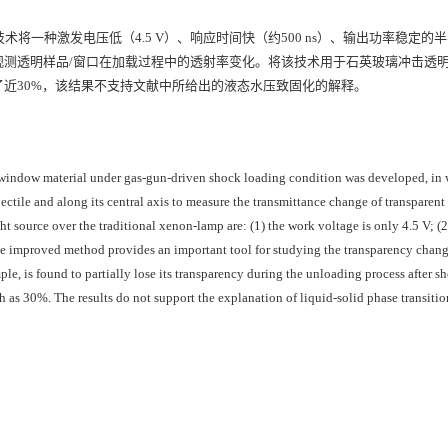
一种激发电压低（4.5 V）、响应时间快（约500 ns）、输出功率稳定的
观测透明样品/窗口在加载过程中的透射率变化。将该技术用于石英玻璃冲击透
近30%，该结果不支持文献中所给出的液态水压致固化的解释。
 window material under gas-gun-driven shock loading condition was developed, in 
ectile and along its central axis to measure the transmittance change of transparen
 source over the traditional xenon-lamp are: (1) the work voltage is only 4.5 V; (2
 The improved method provides an important tool for studying the transparency chang
mple, is found to partially lose its transparency during the unloading process after s
h as 30%. The results do not support the explanation of liquid-solid phase transiti