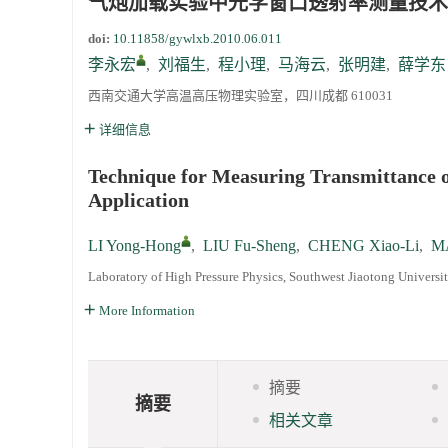
气炮加载实验中光学窗口透射率测量技术
doi:
10.11858/gywlxb.2010.06.011
通知
李永宏
,
刘福生
,
程小理
,
马海云
,
张明建
,
薛学东
西南交通大学高温高压物理实验室，四川成都 610031
《高压物理学报》第三届青年编委会招募启事
详细信息
Technique for Measuring Transmittance 
Application
LI Yong-Hong
,
LIU Fu-Sheng
,
CHENG Xiao-Li
,
MA
Laboratory of High Pressure Physics, Southwest Jiaotong Univers
More Information
摘要
摘要
相关文章