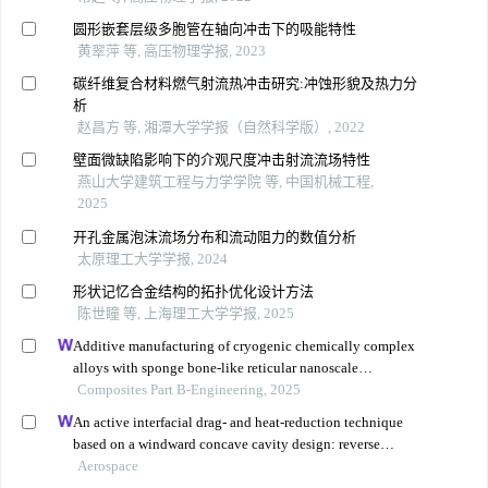
圆形嵌套层级多胞管在轴向冲击下的吸能特性
黄翠萍 等, 高压物理学报, 2023
碳纤维复合材料燃气射流热冲击研究:冲蚀形貌及热力分
析
赵昌方 等, 湘潭大学学报（自然科学版）, 2022
壁面微缺陷影响下的介观尺度冲击射流流场特性
燕山大学建筑工程与力学学院 等, 中国机械工程,
2025
开孔金属泡沫流场分布和流动阻力的数值分析
太原理工大学学报, 2024
形状记忆合金结构的拓扑优化设计方法
陈世瞳 等, 上海理工大学学报, 2025
Additive manufacturing of cryogenic chemically complex
alloys with sponge bone-like reticular nanoscale
superstructure
Composites Part B-Engineering, 2025
An active interfacial drag- and heat-reduction technique
based on a windward concave cavity design: reverse
jetting
Aerospace