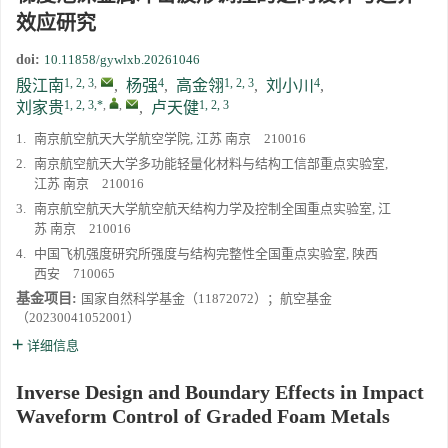
效应研究
doi:
10.11858/gywlxb.20261046
1, 2, 3
,
4
1, 2, 3
4
殷江南
,
杨强
,
高金翎
,
刘小川
,
1, 2, 3,*
,
,
1, 2, 3
刘家贵
,
卢天健
1.
南京航空航天大学航空学院, 江苏 南京 210016
2.
南京航空航天大学多功能轻量化材料与结构工信部重点实验室,
江苏 南京 210016
3.
南京航空航天大学航空航天结构力学及控制全国重点实验室, 江
苏 南京 210016
4.
中国飞机强度研究所强度与结构完整性全国重点实验室, 陕西
西安 710065
基金项目:
国家自然科学基金（11872072）；航空基金
（20230041052001）
详细信息
Inverse Design and Boundary Effects in Impact
Waveform Control of Graded Foam Metals