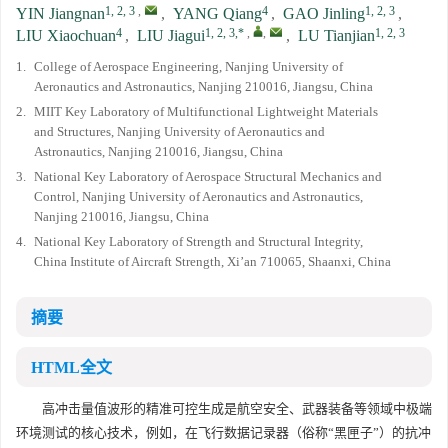
1, 2, 3
,
4
1, 2, 3
YIN Jiangnan
,
YANG Qiang
,
GAO Jinling
,
4
1, 2, 3,*
,
,
1, 2, 3
LIU Xiaochuan
,
LIU Jiagui
,
LU Tianjian
1.
College of Aerospace Engineering, Nanjing University of
Aeronautics and Astronautics, Nanjing 210016, Jiangsu, China
2.
MIIT Key Laboratory of Multifunctional Lightweight Materials
and Structures, Nanjing University of Aeronautics and
Astronautics, Nanjing 210016, Jiangsu, China
3.
National Key Laboratory of Aerospace Structural Mechanics and
Control, Nanjing University of Aeronautics and Astronautics,
Nanjing 210016, Jiangsu, China
4.
National Key Laboratory of Strength and Structural Integrity,
China Institute of Aircraft Strength, Xi’an 710065, Shaanxi, China
摘要
HTML全文
高冲击量值波形的精准可控生成是航空安全、武器装备等领域中极端
环境测试的核心技术，例如，在飞行数据记录器（俗称“黑匣子”）的抗冲