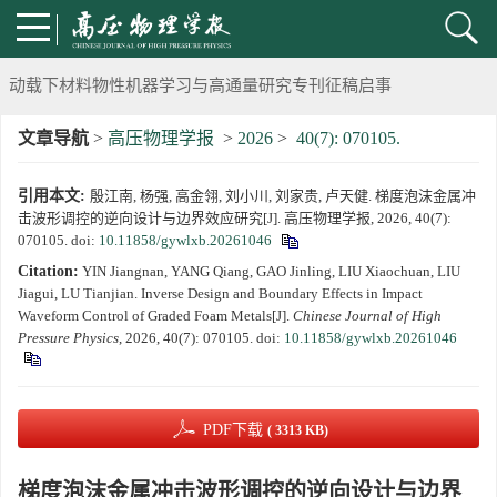
《高压物理学报》将于2025年1月由双月刊变更为月刊
动载下材料物性机器学习与高通量研究专刊征稿启事
文章导航
>
高压物理学报
>
2026
>
40(7): 070105.
《高压物理学报》第二届青年编委会招募启事
引用本文:
殷江南, 杨强, 高金翎, 刘小川, 刘家贵, 卢天健. 梯度泡沫金属冲
《高压物理学报》2023年度优秀审稿人和优秀论文评选结果
击波形调控的逆向设计与边界效应研究[J]. 高压物理学报, 2026, 40(7):
070105.
doi:
10.11858/gywlxb.20261046
第十四届全国爆炸力学学术会议 第二轮通知
Citation:
YIN Jiangnan, YANG Qiang, GAO Jinling, LIU Xiaochuan, LIU
Jiagui, LU Tianjian. Inverse Design and Boundary Effects in Impact
第二十一届中国高压科学学术会议第一轮通知
Waveform Control of Graded Foam Metals[J].
Chinese Journal of High
Pressure Physics
, 2026, 40(7): 070105.
doi:
10.11858/gywlxb.20261046
通知
《高压物理学报》第三届青年编委会招募启事
PDF下载
( 3313 KB)
梯度泡沫金属冲击波形调控的逆向设计与边界