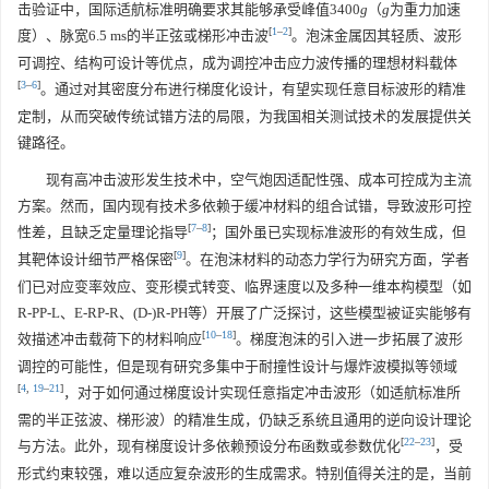
击验证中，国际适航标准明确要求其能够承受峰值
3400
g
（
g
为重力加速
[
1
–
2
]
度）、脉宽6.5 ms的半正弦或梯形冲击波
。泡沫金属因其轻质、波形
可调控、结构可设计等优点，成为调控冲击应力波传播的理想材料载体
[
3
–
6
]
。通过对其密度分布进行梯度化设计，有望实现任意目标波形的精准
定制，从而突破传统试错方法的局限，为我国相关测试技术的发展提供关
键路径。
现有高冲击波形发生技术中，空气炮因适配性强、成本可控成为主流
方案。然而，国内现有技术多依赖于缓冲材料的组合试错，导致波形可控
[
7
–
8
]
性差，且缺乏定量理论指导
；国外虽已实现标准波形的有效生成，但
[
9
]
其靶体设计细节严格保密
。在泡沫材料的动态力学行为研究方面，学者
们已对应变率效应、变形模式转变、临界速度以及多种一维本构模型（如
R-PP-L、E-RP-R、(D-)R-PH等）开展了广泛探讨，这些模型被证实能够有
[
10
–
18
]
效描述冲击载荷下的材料响应
。梯度泡沫的引入进一步拓展了波形
调控的可能性，但是现有研究多集中于耐撞性设计与爆炸波模拟等领域
[
4
,
19
–
21
]
，对于如何通过梯度设计实现任意指定冲击波形（如适航标准所
需的半正弦波、梯形波）的精准生成，仍缺乏系统且通用的逆向设计理论
[
22
–
23
]
与方法。此外，现有梯度设计多依赖预设分布函数或参数优化
，受
形式约束较强，难以适应复杂波形的生成需求。特别值得关注的是，当前