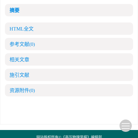
摘要
第十四届全国爆炸力学学术会议 第二轮通知
第二十一届中国高压科学学术会议第一轮通知
HTML全文
通知
参考文献
(0)
《高压物理学报》第三届青年编委会招募启事
相关文章
施引文献
资源附件
(0)
网站版权所有©《高压物理学报》编辑部