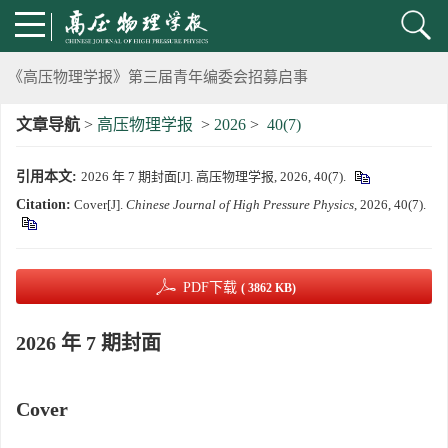
通知
《高压物理学报》第三届青年编委会招募启事
文章导航
>
高压物理学报
>
2026
>
40(7)
第五届高压科学卓越青年学者评选通知
引用本文:
2026 年 7 期封面[J]. 高压物理学报, 2026, 40(7).
2024年度《高压物理学报》优秀审稿人评选结果
Citation:
Cover[J].
Chinese Journal of High Pressure Physics
, 2026, 40(7).
2024年上海光源同步辐射大压机实验技术培训班通知
《高压物理学报》将于2025年1月由双月刊变更为月刊
PDF下载
( 3862 KB)
动载下材料物性机器学习与高通量研究专刊征稿启事
2026 年 7 期封面
《高压物理学报》第二届青年编委会招募启事
Cover
《高压物理学报》2023年度优秀审稿人和优秀论文评选结果