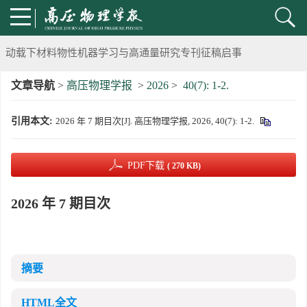
《高压物理学报》将于2025年1月由双月刊变更为月刊
动载下材料物性机器学习与高通量研究专刊征稿启事
文章导航
>
高压物理学报
>
2026
>
40(7): 1-2.
《高压物理学报》第二届青年编委会招募启事
引用本文:
2026 年 7 期目次[J]. 高压物理学报, 2026, 40(7): 1-2.
《高压物理学报》2023年度优秀审稿人和优秀论文评选结果
第十四届全国爆炸力学学术会议 第二轮通知
PDF下载
( 270 KB)
第二十一届中国高压科学学术会议第一轮通知
2026 年 7 期目次
通知
《高压物理学报》第三届青年编委会招募启事
摘要
HTML全文