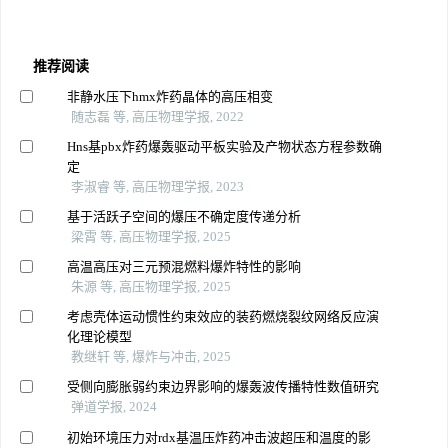
推荐阅读
非静水压下hmx炸药晶体的高压相变
随志磊 等, 高压物理学报, 2022
Hns基pbx炸药爆轰驱动平板实验及产物状态方程参数确
定
李淑睿 等, 高压物理学报, 2023
基于活跃子空间的爆压不确定度传递分析
梁霄 等, 高压物理学报, 2025
高温高压对三元预混燃料爆炸特性的影响
朱源 等, 高压物理学报, 2025
考虑壳体运动惯性约束效应的装药燃烧裂纹网络反应演
化理论模型
教继轩 等, 爆炸与冲击, 2025
受侧向膨胀弱约束边界影响的爆轰波传播特性数值研究
弹道学报, 2024
初始环境压力对rdx基温压炸药冲击波超压和温度的影