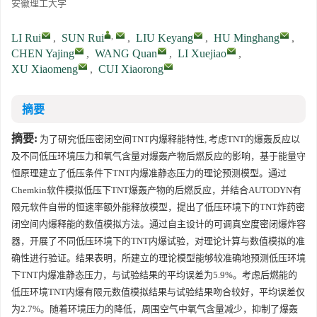
安徽理工大学
,
LI Rui
,
SUN Rui
,
LIU Keyang
,
HU Minghang
,
CHEN Yajing
,
WANG Quan
,
LI Xuejiao
,
XU Xiaomeng
,
CUI Xiaorong
摘要
摘要:
为了研究低压密闭空间TNT内爆释能特性, 考虑TNT的爆轰反应以
及不同低压环境压力和氧气含量对爆轰产物后燃反应的影响，基于能量守
恒原理建立了低压条件下TNT内爆准静态压力的理论预测模型。通过
Chemkin软件模拟低压下TNT爆轰产物的后燃反应，并结合AUTODYN有
限元软件自带的恒速率额外能释放模型，提出了低压环境下的TNT炸药密
闭空间内爆释能的数值模拟方法。通过自主设计的可调真空度密闭爆炸容
器，开展了不同低压环境下的TNT内爆试验，对理论计算与数值模拟的准
确性进行验证。结果表明，所建立的理论模型能够较准确地预测低压环境
下TNT内爆准静态压力，与试验结果的平均误差为5.9%。考虑后燃能的
低压环境TNT内爆有限元数值模拟结果与试验结果吻合较好，平均误差仅
为2.7%。随着环境压力的降低，周围空气中氧气含量减少，抑制了爆轰