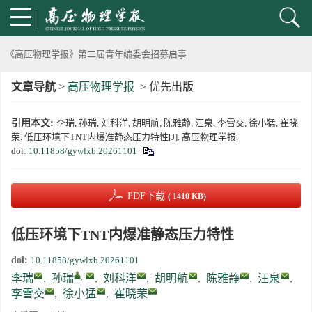
动载下材料物性机器学习与高通量研究专刊征稿启事
《高压物理学报》第二届青年编委会招募启事
文章导航
>
高压物理学报
> 优先出版
《高压物理学报》2023年度优秀审稿人和优秀论文评选结果
引用本文:
李瑞, 孙瑞, 刘科洋, 胡明航, 陈雅静, 汪泉, 李雪交, 徐小猛, 崔晓
第十四届全国爆炸力学学术会议 第二轮通知
荣. 低压环境下TNT内爆准静态压力特性[J]. 高压物理学报.
doi:
10.11858/gywlxb.20261101
第二十一届中国高压科学学术会议第一轮通知
通知
PDF下载
( 1410 KB)
《高压物理学报》第三届青年编委会招募启事
低压环境下TNT内爆准静态压力特性
doi:
10.11858/gywlxb.20261101
,
李瑞
,
孙瑞
,
刘科洋
,
胡明航
,
陈雅静
,
汪泉
,
李雪交
,
徐小猛
,
崔晓荣