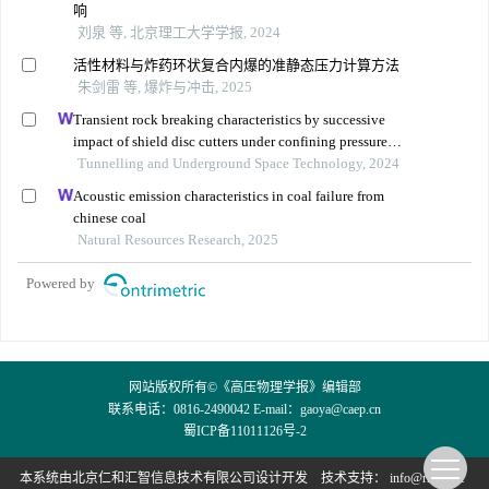
响
刘泉 等, 北京理工大学学报, 2024
活性材料与炸药环状复合内爆的准静态压力计算方法
朱剑雷 等, 爆炸与冲击, 2025
Transient rock breaking characteristics by successive
impact of shield disc cutters under confining pressure
conditions
Tunnelling and Underground Space Technology, 2024
Acoustic emission characteristics in coal failure from
chinese coal
Natural Resources Research, 2025
Powered by
网站版权所有©《高压物理学报》编辑部
联系电话：0816-2490042 E-mail：
gaoya@caep.cn
蜀ICP备11011126号-2
本系统由
北京仁和汇智信息技术有限公司
设计开发
技术支持：
info@rhhz.net