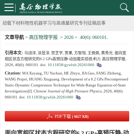
《高压物理学报》将于2025年1月由双月刊变更为月刊
动载下材料物性机器学习与高通量研究专刊征稿启事
文章导航
>
高压物理学报
>
2026
>
40(6): 060101.
《高压物理学报》第二届青年编委会招募启事
引用本文:
马诩洋, 涂昱淳, 贺芝宇, 贾果, 方智恒, 王佩佩, 黄秀光. 面向宽
《高压物理学报》2023年度优秀审稿人和优秀论文评选结果
相区状态方程研究的6.2 GPa高预压静-动加载实验技术[J]. 高压物理学报,
2026, 40(6): 060101.
doi:
10.11858/gywlxb.20261060
第十四届全国爆炸力学学术会议 第二轮通知
Citation:
MA Xuyang, TU Yuchun, HE Zhiyu, JIA Guo, FANG Zhiheng,
WANG Peipei, HUANG Xiuguang. Development of a 6.2 GPa Precompressed
第二十一届中国高压科学学术会议第一轮通知
Static-Dynamic Compression Technique for Wide-Range Equation-of-State
Investigations[J].
Chinese Journal of High Pressure Physics
, 2026, 40(6):
060101.
doi:
10.11858/gywlxb.20261060
通知
《高压物理学报》第三届青年编委会招募启事
PDF下载
( 6627 KB)
面向宽相区状态方程研究的6.2 GPa高预压静-动