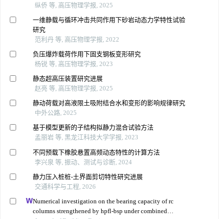
纵侨 等, 高压物理学报, 2025
一维静载与循环冲击共同作用下砂岩动态力学特性试验
研究
范利丹 等, 高压物理学报, 2022
负压爆炸载荷作用下固支钢板变形研究
杨锐 等, 高压物理学报, 2023
静态超高压装置研究进展
赵亮 等, 高压物理学报, 2025
静动荷载对高液限土吸附结合水和变形的影响规律研究
中外公路, 2025
基于模型更新的子结构拟静力混合试验方法
孟丽岩 等, 黑龙江科技大学学报, 2023
不同预载下橡胶悬置高频动态特性的计算方法
李兴泉 等, 振动、测试与诊断, 2024
静力压入桩桩-土界面剪切特性研究进展
交通科学与工程, 2026
Numerical investigation on the bearing capacity of rc
columns strengthened by hpfl-bsp under combined