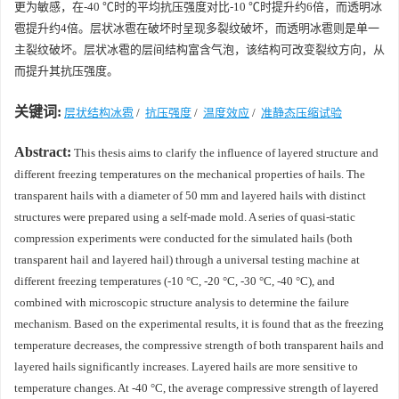
更为敏感，在-40 ℃时的平均抗压强度对比-10 ℃时提升约6倍，而透明冰
雹提升约4倍。层状冰雹在破坏时呈现多裂纹破坏，而透明冰雹则是单一
主裂纹破坏。层状冰雹的层间结构富含气泡，该结构可改变裂纹方向，从
而提升其抗压强度。
关键词:
层状结构冰雹
/
抗压强度
/
温度效应
/
准静态压缩试验
Abstract:
This thesis aims to clarify the influence of layered structure and
different freezing temperatures on the mechanical properties of hails. The
transparent hails with a diameter of 50 mm and layered hails with distinct
structures were prepared using a self-made mold. A series of quasi-static
compression experiments were conducted for the simulated hails (both
transparent hail and layered hail) through a universal testing machine at
different freezing temperatures (-10 °C, -20 °C, -30 °C, -40 °C), and
combined with microscopic structure analysis to determine the failure
mechanism. Based on the experimental results, it is found that as the freezing
temperature decreases, the compressive strength of both transparent hails and
layered hails significantly increases. Layered hails are more sensitive to
temperature changes. At -40 °C, the average compressive strength of layered