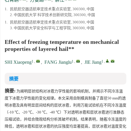
1.
民航航空器适航审定技术重点实验室, 300300, 中国
2. 中国民航大学 科学技术创新研究院, 300300, 中国
1.
民航航空器适航审定技术重点实验室, 300300, 中国
3. 中国民航大学安全科学与工程学院, 300300, 中国
Effect of freezing temperature on mechanical
properties of layered hail**
1
,
1
,
1
,
,
SHI Xiaopeng
,
FANG Jianglu
,
JIE Jiang
摘要
摘要:
为阐明层状结构对冰雹力学性能的影响机制，并揭示不同冷冻温
度下冰雹力学性能的变化规律。本文采用自制模具制备了直径50 mm的透
明冰雹及具有明显层间结构的层状冰雹，利用万能试验机在不同冷冻温度
（-10 ℃、-20 ℃、-30 ℃、-40 ℃）下对透明冰雹和层状冰雹进行准静态
压缩试验，并结合微观结构分析其破坏机制。结果表明，随着冷冻温度的
降低，透明冰雹和层状冰雹的抗压强度均显著提高，层状冰雹对温度变化