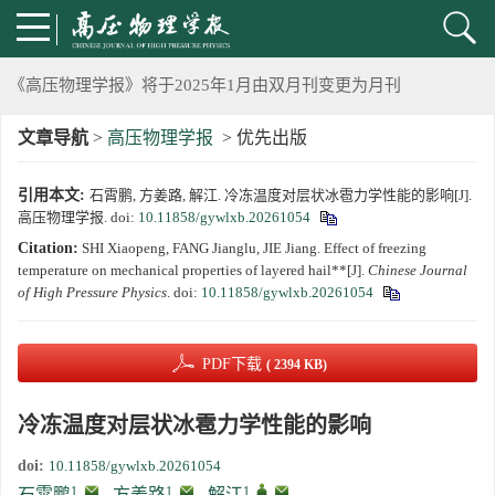
2024年上海光源同步辐射大压机实验技术培训班通知
《高压物理学报》将于2025年1月由双月刊变更为月刊
文章导航
>
高压物理学报
> 优先出版
动载下材料物性机器学习与高通量研究专刊征稿启事
引用本文:
石霄鹏, 方姜路, 解江. 冷冻温度对层状冰雹力学性能的影响[J].
《高压物理学报》第二届青年编委会招募启事
高压物理学报.
doi:
10.11858/gywlxb.20261054
Citation:
SHI Xiaopeng, FANG Jianglu, JIE Jiang. Effect of freezing
《高压物理学报》2023年度优秀审稿人和优秀论文评选结果
temperature on mechanical properties of layered hail**[J].
Chinese Journal
of High Pressure Physics
.
doi:
10.11858/gywlxb.20261054
第十四届全国爆炸力学学术会议 第二轮通知
PDF下载
( 2394 KB)
第二十一届中国高压科学学术会议第一轮通知
冷冻温度对层状冰雹力学性能的影响
通知
doi:
10.11858/gywlxb.20261054
《高压物理学报》第三届青年编委会招募启事
1
,
1
,
1
,
,
石霄鹏
,
方姜路
,
解江