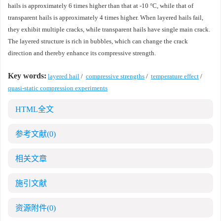
hails is approximately 6 times higher than that at -10 °C, while that of
transparent hails is approximately 4 times higher. When layered hails fail,
they exhibit multiple cracks, while transparent hails have single main crack.
The layered structure is rich in bubbles, which can change the crack
direction and thereby enhance its compressive strength.
Key words:
layered hail
/
compressive strengths
/
temperature effect
/
quasi-static compression experiments
HTML全文
参考文献
(0)
相关文章
施引文献
资源附件
(0)