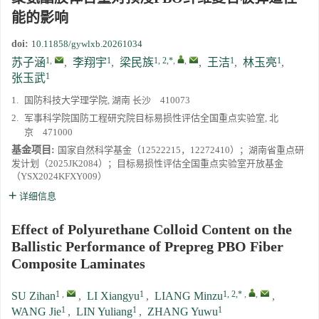
能的影响
doi:
10.11858/gywlxb.20261034
1
,
1
1, 2,*
,
,
1
1
苏子涵
,
李翔宇
,
梁民族
,
王洁
,
林玉亮
,
1
张玉武
1.
国防科技大学理学院, 湖南 长沙 410073
2.
军事科学院国防工程研究院目标易损性评估全国重点实验室, 北
京 471000
基金项目:
国家自然科学基金（12522215，12272410）；湖南省重点研
发计划（2025JK2084）；目标易损性评估全国重点实验室开放基金
（YSX2024KFXY009）
详细信息
Effect of Polyurethane Colloid Content on the
Ballistic Performance of Prepreg PBO Fiber
Composite Laminates
1
,
1
1, 2,*
,
,
SU Zihan
,
LI Xiangyu
,
LIANG Minzu
,
1
1
1
WANG Jie
,
LIN Yuliang
,
ZHANG Yuwu