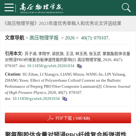
《高压物理学报》第二届青年编委会招募启事
《高压物理学报》2023年度优秀审稿人和优秀论文评选结果
文章导航
>
高压物理学报
>
2026
>
40(7): 070107.
第十四届全国爆炸力学学术会议 第二轮通知
引用本文:
苏子涵, 李翔宇, 梁民族, 王洁, 林玉亮, 张玉武. 聚氨酯胶体含量
第二十一届中国高压科学学术会议第一轮通知
对预浸PBO纤维复合板弹道性能的影响[J]. 高压物理学报, 2026, 40(7):
070107.
doi:
10.11858/gywlxb.20261034
通知
Citation:
SU Zihan, LI Xiangyu, LIANG Minzu, WANG Jie, LIN Yuliang,
ZHANG Yuwu. Effect of Polyurethane Colloid Content on the Ballistic
《高压物理学报》第三届青年编委会招募启事
Performance of Prepreg PBO Fiber Composite Laminates[J].
Chinese Journal
of High Pressure Physics
, 2026, 40(7): 070107.
doi:
10.11858/gywlxb.20261034
PDF下载
( 5185 KB)
聚氨酯胶体含量对预浸PBO纤维复合板弹道性