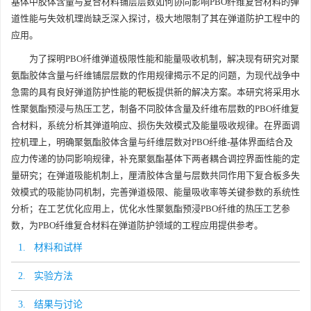
基体中胶体含量与复合材料铺层层数如何协同影响PBO纤维复合材料的弹
道性能与失效机理尚缺乏深入探讨，极大地限制了其在弹道防护工程中的
应用。
为了探明PBO纤维弹道极限性能和能量吸收机制，解决现有研究对聚
氨酯胶体含量与纤维铺层层数的作用规律揭示不足的问题，为现代战争中
急需的具有良好弹道防护性能的靶板提供新的解决方案。本研究将采用水
性聚氨酯预浸与热压工艺，制备不同胶体含量及纤维布层数的PBO纤维复
合材料，系统分析其弹道响应、损伤失效模式及能量吸收规律。在界面调
控机理上，明确聚氨酯胶体含量与纤维层数对PBO纤维-基体界面结合及
应力传递的协同影响规律，补充聚氨酯基体下两者耦合调控界面性能的定
量研究；在弹道吸能机制上，厘清胶体含量与层数共同作用下复合板多失
效模式的吸能协同机制，完善弹道极限、能量吸收率等关键参数的系统性
分析；在工艺优化应用上，优化水性聚氨酯预浸PBO纤维的热压工艺参
数，为PBO纤维复合材料在弹道防护领域的工程应用提供参考。
1. 材料和试样
2. 实验方法
3. 结果与讨论