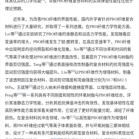
挥其优异的力学性能
，导致PBO纤维复合材料的实际弹道性能往往低于
理论预期。
近年来，为改善PBO纤维的界面性能，国内外学者针对PBO纤维复合
材料进行了大量研究，并取得了一系列进展。在PBO纤维力学性能方面，
[
5
]
Lei等
通过实验研究了PBO纤维的准静态和动态力学性能，发现随着应
变速率的增大，PBO纤维发生了韧-脆转变，在高应变速率下，PBO纤维
[
6
]
中出现明显的径向劈裂和纤维化现象。Xie等
通过不同功率和时间的氧
气等离子体处理对PBO纤维进行表面改性，显著提升了PBO纤维与树脂的
[
7
]
界面剪切强度。Tang等
通过表面接枝改性制备的复合材料的抗弯强度与
[
8
]
层间剪切强度均获得大幅提升。Liu等
以PBO纤维作为增强材料，制备
了波透明层压复合材料，层间剪切强度和弯曲强度分别为50.7和682.5
[
9
]
MPa。王斌等
通过引入纳米纤维膜构建梯度界面，以增强层间性能。
[
10
]
Peng等
将一系列具有不同刚度和韧性的环氧树脂与PBO纤维结合，评
价其准静态力学性能，分析其抵抗弹道冲击的有效性，发现基体韧性在提
高防弹性能方面发挥着关键作用，它促进了更好的能量分配，减轻了纤维
[
11
]
损伤。在复合材料抗冲击领域，He等
以高性能PBO纤维作为增强材
料，将PBO纤维经过氧气等离子体表面处理，并与环氧树脂三聚体相结
合，设计了一种具有多尺度耗能结构的新型复合材料，复合材料表现出优