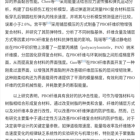
[
12
]
异的界面黏合性能。Chen等
采用能量法结合应力波传播和弹丸运动分
析，构建了目标损伤工程分析模型，通过弹道测试测量PBO复合材料层压
板穿孔后钢圆柱形弹丸的残余速度，并将其与分析模型预测值进行比较，
[
13
]
误差小于2.6%。宫平等
采用铺层模压的方式制备了PBO纤维织物增强
复合材料，并研究了其防弹特性，分析了不同树脂基体、纤维含量及铺层
[
14
]
方式等因素对PBO纤维复合材料抗弹性能的影响。陆瑶等
通过静电纺
丝在PBO平织织物上涂覆了一层聚丙烯腈（polyacrylonitrile，PAN）纳米
纤维膜，分层固化获得复合材料，在PBO纤维与环氧树脂之间形成梯度界
[
15
]
面，从而提高复合材料的界面强度。Guo等
在PBO纤维表面开发了一种
刚柔过渡界面，以增强其界面黏附并改善碳纤维层压板的层间增韧效果，
这种刚柔结构还为界面载荷传递提供了平滑的模量梯度，有效利用了PBO
纤维的优异机械性能，并耗散更多的断裂能量。
以上研究表明，PBO纤维具有良好的抗冲击性能，可作为增强材料与
树脂相结合形成复合材料，通过改变树脂的种类和含量、纤维的铺层方式
以及对纤维本身进行改性，可以改善PBO纤维弹道的防护性能。然而，已
有研究主要集中于通过定性方法改善PBO纤维复合材料的防护性能。对于
决定装甲设计的关键定量参数，如弹道极限速度、能量吸收率及纤维随冲
击速度变化的规律缺乏系统性的实验研究与机理分析，特别是关于聚氨酯