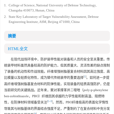
1.
College of Science, National University of Defense Technology,
Changsha 410073, Hunan, China
2.
State Key Laboratory of Target Vulnerability Assessment, Defense
Engineering Institute, ASM, Beijing 471000, China
摘要
HTML全文
在现代战场环境中，防护装甲性能对装备和人员的安全至关重要。传
统装甲材料虽然具备较高的防护能力，但其质量大、灵活性差的缺点限制
了装备的机动性和作战效能。纤维增强树脂基复合材料因其高比强度、高
[
1
]
比模量以及轻质化特性，成为替代传统装甲的重要选择
。如何进一步提
高纤维增强树脂基复合材料的防弹性能，实现装备的轻质高强防护，仍是
当前研究的关键挑战。近年来，聚对苯撑苯并二噁唑（poly-p-phenylene
ben-zobisthiazole，PBO）纤维因其卓越的力学性能和耐高温、阻燃特
[
2
–
3
]
性，在防弹材料领域备受关注
。然而，PBO纤维极高的表面化学惰性
导致其与树脂基体的界面结合强度不足，严重制约了在复合材料中充分发
[
4
]