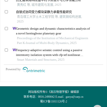
黄秀红 等, 城市建筑与发展, 2025
自锁式协同受力模块梁静力承载性能研究
青岛理工大学土木工程学院 等, 建筑钢结构进展,
2025
Geometric design and dynamic characteristics analysis of
a novel herringbone planetary gear
Proceedings of the Institution of Mechanical Engineers
Part K-Journal of Multi-Body Dynamics, 2025
Frequency-adaptive seismic control using a passive
interstorey isolation system with cfp-stf nonlinear
damping
Smart Materials and Structures, 2025
Powered by
网站版权所有©《高压物理学报》编辑部
联系电话：0816-2490042 E-mail：
gaoya@caep.cn
蜀ICP备11011126号-2