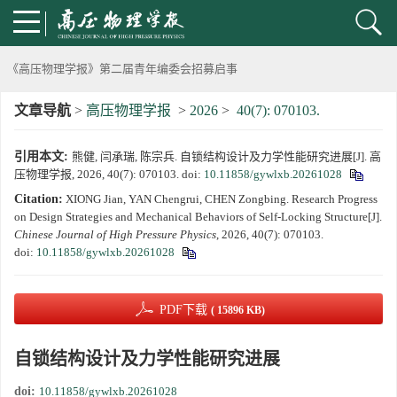
动载下材料物性机器学习与高通量研究专刊征稿启事
《高压物理学报》第二届青年编委会招募启事
文章导航
>
高压物理学报
>
2026
>
40(7): 070103.
《高压物理学报》2023年度优秀审稿人和优秀论文评选结果
引用本文:
熊健, 闫承瑞, 陈宗兵. 自锁结构设计及力学性能研究进展[J]. 高
第十四届全国爆炸力学学术会议 第二轮通知
压物理学报, 2026, 40(7): 070103.
doi:
10.11858/gywlxb.20261028
Citation:
XIONG Jian, YAN Chengrui, CHEN Zongbing. Research Progress
第二十一届中国高压科学学术会议第一轮通知
on Design Strategies and Mechanical Behaviors of Self-Locking Structure[J].
Chinese Journal of High Pressure Physics
, 2026, 40(7): 070103.
通知
doi:
10.11858/gywlxb.20261028
《高压物理学报》第三届青年编委会招募启事
PDF下载
( 15896 KB)
自锁结构设计及力学性能研究进展
doi:
10.11858/gywlxb.20261028