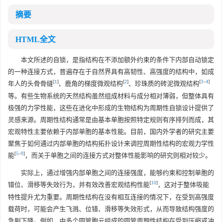
摘要
HTML全文
本文所述的自锁，是指结构在不添加额外约束的条件下内部自动锁定
的一种连接方式，普遍存在于自然界具有高韧性、高强度的结构中，如成
[
1
]
[
2
]
[
3
–
4
]
年人的头骨骨缝
、鹿角的梯度微观结构
、珍珠质的砖泥微观结构
等。有些生物系统的天然结构虽然组成材料与成分相对薄弱，但整体具有
极强的力学性能，这些在进化中形成的生物结构为周期性自锁设计提供了
灵感来源。周期性结构通常是由基本单胞按照特定规则有序排列而成，其
宏观特性主要依赖于内部单胞的基本性能。目前，国内外学者的研究主要
聚焦于如何通过内部单胞的结构拓扑设计来调控周期性结构的宏观力学性
[
5
–
9
]
能
，而关于单胞之间的连接方式对整体性能影响的研究则相对较少。
实际上，通过增强内部单胞之间的连接强度，能够约束和控制单胞的
[
10
]
错位、滑移等失效行为，并有效改善宏观结构性能
，这对于整体吸能
特性提升尤为重要。周期性结构在没有相互连接的情况下，在受到高强度
载荷时，可能会产生飞溅、位错、滑移等失效形式，从而导致结构强度的
急剧下降。例如，由多个圆管胞元组成的圆管周期性结构在受到压缩或冲