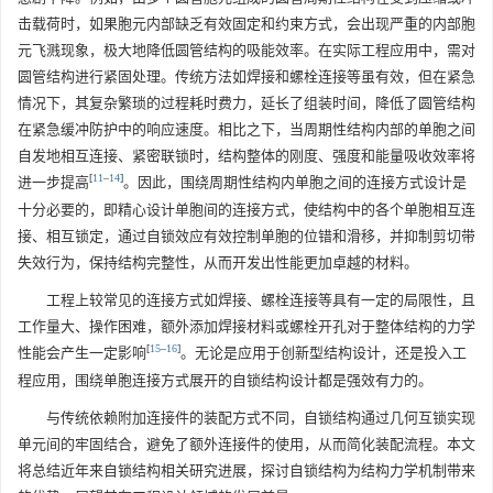
击载荷时，如果胞元内部缺乏有效固定和约束方式，会出现严重的内部胞
元飞溅现象，极大地降低圆管结构的吸能效率。在实际工程应用中，需对
圆管结构进行紧固处理。传统方法如焊接和螺栓连接等虽有效，但在紧急
情况下，其复杂繁琐的过程耗时费力，延长了组装时间，降低了圆管结构
在紧急缓冲防护中的响应速度。相比之下，当周期性结构内部的单胞之间
自发地相互连接、紧密联锁时，结构整体的刚度、强度和能量吸收效率将
[
11
–
14
]
进一步提高
。因此，围绕周期性结构内单胞之间的连接方式设计是
十分必要的，即精心设计单胞间的连接方式，使结构中的各个单胞相互连
接、相互锁定，通过自锁效应有效控制单胞的位错和滑移，并抑制剪切带
失效行为，保持结构完整性，从而开发出性能更加卓越的材料。
工程上较常见的连接方式如焊接、螺栓连接等具有一定的局限性，且
工作量大、操作困难，额外添加焊接材料或螺栓开孔对于整体结构的力学
[
15
–
16
]
性能会产生一定影响
。无论是应用于创新型结构设计，还是投入工
程应用，围绕单胞连接方式展开的自锁结构设计都是强效有力的。
与传统依赖附加连接件的装配方式不同，自锁结构通过几何互锁实现
单元间的牢固结合，避免了额外连接件的使用，从而简化装配流程。本文
将总结近年来自锁结构相关研究进展，探讨自锁结构为结构力学机制带来