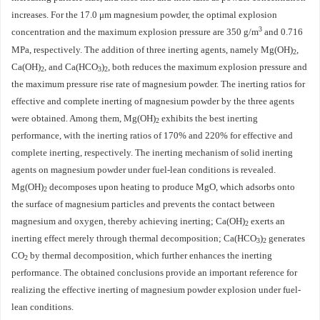
increases. For the 17.0 μm magnesium powder, the optimal explosion
3
concentration and the maximum explosion pressure are 350 g/m
and 0.716
MPa, respectively. The addition of three inerting agents, namely Mg(OH)
,
2
Ca(OH)
, and Ca(HCO
)
, both reduces the maximum explosion pressure and
2
3
2
the maximum pressure rise rate of magnesium powder. The inerting ratios for
effective and complete inerting of magnesium powder by the three agents
were obtained. Among them, Mg(OH)
exhibits the best inerting
2
performance, with the inerting ratios of 170% and 220% for effective and
complete inerting, respectively. The inerting mechanism of solid inerting
agents on magnesium powder under fuel-lean conditions is revealed.
Mg(OH)
decomposes upon heating to produce MgO, which adsorbs onto
2
the surface of magnesium particles and prevents the contact between
magnesium and oxygen, thereby achieving inerting; Ca(OH)
exerts an
2
inerting effect merely through thermal decomposition; Ca(HCO
)
generates
3
2
CO
by thermal decomposition, which further enhances the inerting
2
performance. The obtained conclusions provide an important reference for
realizing the effective inerting of magnesium powder explosion under fuel-
lean conditions.