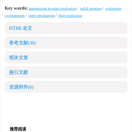
Key words:
magnesium powder explosion
/
solid inerting
/
explosion
overpressure
/
inert mechanism
/
dust explosion
HTML全文
参考文献
(30)
相关文章
施引文献
资源附件
(0)
推荐阅读