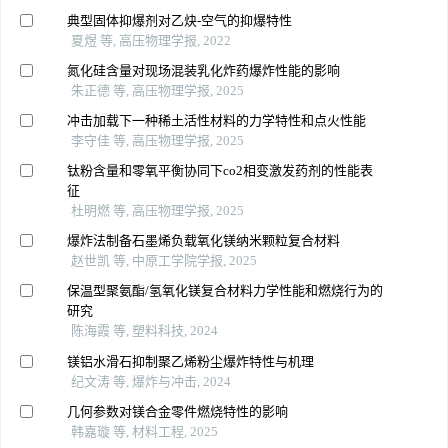
典型固体抑爆剂对乙炔-空气的抑爆特性
夏煜 等, 高压物理学报, 2022
氮化硅含量对现场混装乳化炸药爆炸性能的影响
朱正德 等, 高压物理学报, 2025
冲击加载下一种稀土活性材料的力学特性和点火性能
李守佳 等, 高压物理学报, 2025
钛粉含量和零氧平衡协同下co2相变激发药剂的性能表
征
杜明燃 等, 高压物理学报, 2025
爆炸法制备石墨烯负载氧化镁纳米颗粒复合材料
赵世凯 等, 中原工学院学报, 2025
保温型聚氨酯/氢氧化镁复合材料力学性能和燃烧行为的
研究
陈海霞 等, 塑料科技, 2024
镁铝水滑石抑制聚乙烯粉尘爆炸特性与机理
纪文涛 等, 爆炸与冲击, 2024
几何参数对镁合金零件燃烧特性的影响
韩嘉璇 等, 材料工程, 2025