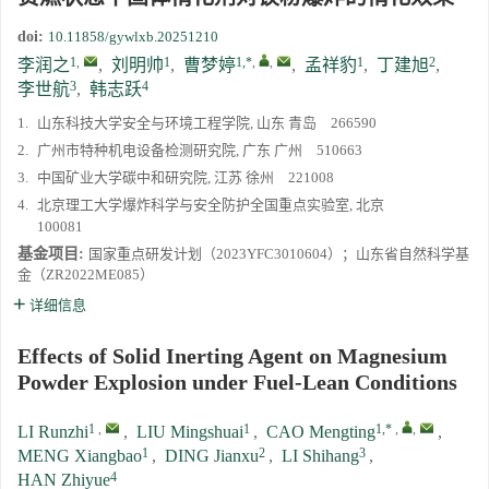
doi:
10.11858/gywlxb.20251210
1
,
1
1,*
,
,
1
2
李润之
,
刘明帅
,
曹梦婷
,
孟祥豹
,
丁建旭
,
3
4
李世航
,
韩志跃
1.
山东科技大学安全与环境工程学院, 山东 青岛 266590
2.
广州市特种机电设备检测研究院, 广东 广州 510663
3.
中国矿业大学碳中和研究院, 江苏 徐州 221008
4.
北京理工大学爆炸科学与安全防护全国重点实验室, 北京
100081
基金项目:
国家重点研发计划（2023YFC3010604）；山东省自然科学基
金（ZR2022ME085）
详细信息
Effects of Solid Inerting Agent on Magnesium
Powder Explosion under Fuel-Lean Conditions
1
,
1
1,*
,
,
LI Runzhi
,
LIU Mingshuai
,
CAO Mengting
,
1
2
3
MENG Xiangbao
,
DING Jianxu
,
LI Shihang
,
4
HAN Zhiyue