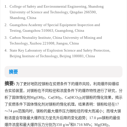
1.
College of Safety and Environmental Engineering, Shandong
University of Science and Technology, Qingdao 266590,
Shandong, China
2.
Guangzhou Academy of Special Equipment Inspection and
Testing, Guangzhou 510663, Guangdong, China
3.
Carbon Neutrality Institute, China University of Mining and
Technology, Xuzhou 221008, Jiangsu, China
4.
State Key Laboratory of Explosion Science and Safety Protection,
Beijing Institute of Technology, Beijing 100081, China
摘要
摘要:
为了更好地防控镁粉在贫燃条件下的爆炸风险，利用爆炸抑爆综
合实验装置，对镁粉在不同粒径和浓度条件下的爆炸特性进行了研究，分
析了固体惰化剂Mg(OH)
、Ca(OH)
、Ca(HCO
)
对镁粉的惰化效果，揭示
2
2
3
2
了贫燃条件下固体惰化剂对镁粉的惰化机理。结果表明：镁粉粒径在17
～74 μm范围内时，镁粉的最大爆炸压力随粒径的增大而减小；而增大镁
粉浓度会导致最大爆炸压力呈先升后降的变化趋势；17.0 μm镁粉的最佳
3
爆炸浓度和最大爆炸压力分别为350 g/m
和0.716 MPa；Mg(OH)
、
2