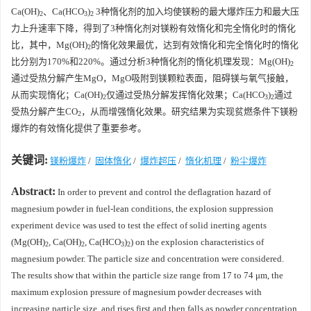
Ca(OH)
、Ca(HCO
)
3种惰化剂的加入均使镁粉的最大爆炸压力和最大压
2
3
2
力上升速率下降，得到了3种惰化剂对镁粉有效惰化和完全惰化时的惰化
比，其中，Mg(OH)
的惰化效果最优，达到有效惰化和完全惰化时的惰化
2
比分别为170%和220%。通过分析3种惰化剂的惰化机理发现：Mg(OH)
2
通过受热分解产生MgO，MgO吸附到镁颗粒表面，阻碍镁与氧气接触，
从而实现惰化；Ca(OH)
仅通过受热分解发挥惰化效果；Ca(HCO
)
通过
2
3
2
受热分解产生CO
，从而增强惰化效果。研究结果为实现贫燃条件下镁粉
2
爆炸的有效惰化提供了重要参考。
关键词:
镁粉爆炸
/
固体惰化
/
爆炸超压
/
惰化机理
/
粉尘爆炸
Abstract:
In order to prevent and control the deflagration hazard of
magnesium powder in fuel-lean conditions, the explosion suppression
experiment device was used to test the effect of solid inerting agents
(Mg(OH)
, Ca(OH)
, Ca(HCO
)
) on the explosion characteristics of
2
2
3
2
magnesium powder. The particle size and concentration were considered.
The results show that within the particle size range from 17 to 74 μm, the
maximum explosion pressure of magnesium powder decreases with
increasing particle size, and rises first and then falls as powder concentration