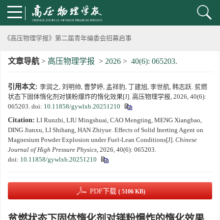
动载下材料物性机器学习与高通量研究专刊征稿启事
《高压物理学报》第二届青年编委会招募启事
文章导航
>
高压物理学报
>
2026
>
40(6): 065203.
《高压物理学报》2023年度优秀审稿人和优秀论文评选结果
引用本文:
李润之, 刘明帅, 曹梦婷, 孟祥豹, 丁建旭, 李世航, 韩志跃. 贫燃
第十四届全国爆炸力学学术会议 第二轮通知
状态下固体惰化剂对镁粉爆炸的惰化效果[J]. 高压物理学报, 2026, 40(6):
065203.
doi:
10.11858/gywlxb.20251210
第二十一届中国高压科学学术会议第一轮通知
Citation:
LI Runzhi, LIU Mingshuai, CAO Mengting, MENG Xiangbao,
DING Jianxu, LI Shihang, HAN Zhiyue. Effects of Solid Inerting Agent on
通知
Magnesium Powder Explosion under Fuel-Lean Conditions[J].
Chinese
Journal of High Pressure Physics
, 2026, 40(6): 065203.
doi:
10.11858/gywlxb.20251210
《高压物理学报》第三届青年编委会招募启事
PDF下载
( 5106 KB)
贫燃状态下固体惰化剂对镁粉爆炸的惰化效果