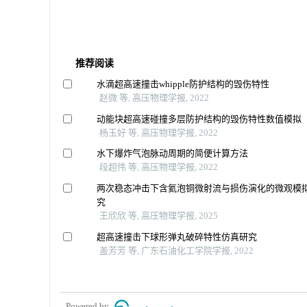
推荐阅读
水滴超高速撞击whipple防护结构的毁伤特性
赵微 等, 高压物理学报, 2022
动能块超高速碰撞多层防护结构的毁伤特性数值模拟
杨玉好 等, 高压物理学报, 2022
水下爆炸气泡脉动周期的简便计算方法
段超伟 等, 高压物理学报, 2022
两次稳态冲击下含氦泡铜微射流与损伤演化的微观模
究
王欣欣 等, 高压物理学报, 2025
超高速撞击下球形弹丸破碎特性仿真研究
盖芳芳 等, 广东石油化工学院学报, 2022
Powered by