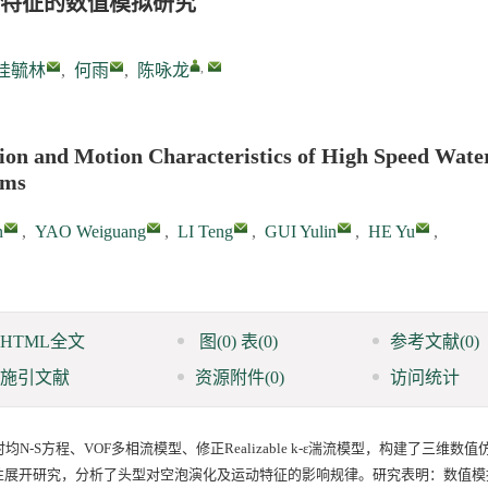
特征的数值模拟研究
,
桂毓林
,
何雨
,
陈咏龙
tion and Motion Characteristics of High Speed Wate
rms
n
,
YAO Weiguang
,
LI Teng
,
GUI Yulin
,
HE Yu
,
HTML全文
图
(0)
表
(0)
参考文献
(0)
施引文献
资源附件
(0)
访问统计
S方程、VOF多相流模型、修正Realizable k-ε湍流模型，构建了三维数
性展开研究，分析了头型对空泡演化及运动特征的影响规律。研究表明：数值模