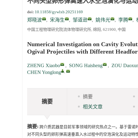
不同头型卵形弹高速入水空泡演化与运动
doi:
10.11858/gywlxb.20251169
通知
郑晓波
,
宋海生
,
邹道逊
,
姚伟光
,
李腾
,
中国工程物理研究院流体物理研究所, 绵阳, 621900, 中国
《高压物理学报》第三届青年编委会招募启事
Numerical Investigation on Cavity Evolu
Ogival Projectiles with Different Headfo
ZHENG Xiaobo
,
SONG Haisheng
,
ZOU Daoxu
,
CHEN Yonglong
摘要
摘要
相关文章
摘要:
跨介质武器是目前军事领域的研究热点之一。基于雷诺时均N-
对不同头型的卵形弹高速垂直入水过程中的空泡演化及运动特