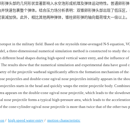
卵形弹头部的几何形状显著影响入水空泡形成机理及弹体运动特性。普通卵形弹
始并快速包裹整个弹体。结合压力场分析表明：双锥卵形弹头部出现了低压区，
度衰减加快。此外，相比其他两种弹体，锥柱卵形弹的轴向载荷增大一倍以上。
hotspot in the military field. Based on the reynolds time-averaged N-S equation, V
el, a three-dimensional numerical simulation method is constructed to study the c
h different head shapes during high-speed vertical water entry, and the influence of
d. The results show that the numerical simulation and experimental data have good 
etry of the projectile warhead significantly affects the formation mechanism of the
nose projectiles and double-cone ogival nose projectiles initially appears in the sho
projectiles starts in the head and quickly wraps the entire projectile body. Combine
e area appears on the double-cone ogival nose projectile, which leads to the slowdown
l nose projectile forms a typical high-pressure area, which leads to the acceleratio
of the cone-cylinder ogival nose projectile is more than twice that of the other two p
ion
/
high speed water entry
/
motion characteristic