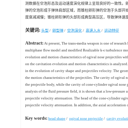
测数据在空泡形态及运动速度演化规律上呈现良好的一致性。
弹的空泡形成于弹体肩部区域，而锥柱卵形弹的空泡于头部开
度衰减减慢；锥柱卵形弹的头部形成典型高压区，导致弹体速
关键词:
头型
/
卵型弹
/
空泡演化
/
高速入水
/
运动特征
Abstract:
At present, The trans-media weapon is one of research 
multiphase flow model and modified Realizable k-ε turbulence mod
evolution and motion characteristics of ogival nose projectiles wit
on the cavitation evolution and motion characteristics is analyze
in the evolution of cavity shape and projectiles velocity. The geom
the motion characteristics of the projectiles. The cavity of ogival 
the projectile body, while the cavity of cone-cylinder ogival nose 
analysis of the fluid pressure field, it is shown that a low-pressur
projectile velocity attenuation. The head of the cone-cylinder ogiva
projectile velocity attenuation. In addition, the axial acceleration 
Key words:
head shape
/
ogival nose projectile
/
cavity evolut