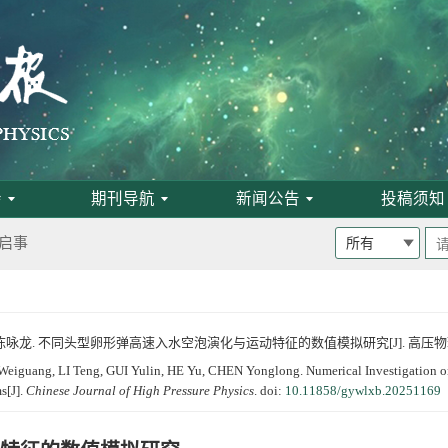
班通知
为月刊
会
期刊导航
新闻公告
投稿须知
启事
 何雨, 陈咏龙. 不同头型卵形弹高速入水空泡演化与运动特征的数值模拟研究[J]. 高压
论文评选结果
uang, LI Teng, GUI Yulin, HE Yu, CHEN Yonglong. Numerical Investigation on 
s[J].
Chinese Journal of High Pressure Physics
.
doi:
10.11858/gywlxb.20251169