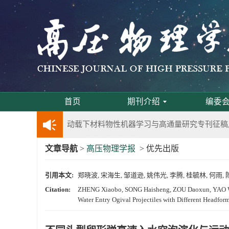
第五届高压科学卓越青年学者评选通知
2024年度《高压物理学报》优秀审稿人评选结果
2024年上海光源同步辐射大压机实验技术培训
《高压物理学报》将于2025年1月由双月刊变更
首页
期刊介绍
编委
动载下材料物性机器学习与高通量研究专刊征稿
文章导航
>
高压物理学报
> 优先出版
《高压物理学报》第二届青年编委会招募启事
引用本文:
郑晓波, 宋海生, 邹道逊, 姚伟光, 李腾, 桂毓林,
《高压物理学报》2023年度优秀审稿人和优秀
Citation:
ZHENG Xiaobo, SONG Haisheng, ZOU Daoxun, YAO Weig
Water Entry Ogival Projectiles with Different Headform
第十四届全国爆炸力学学术会议 第二轮通知
第二十一届中国高压科学学术会议第一轮通知