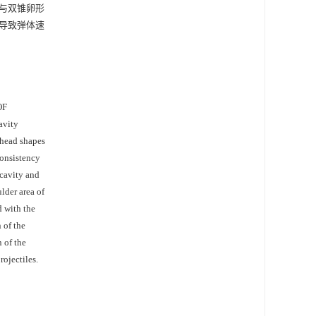
与双锥卵形
导致弹体速
OF
avity
 head shapes
consistency
 cavity and
ulder area of
d with the
 of the
n of the
rojectiles.