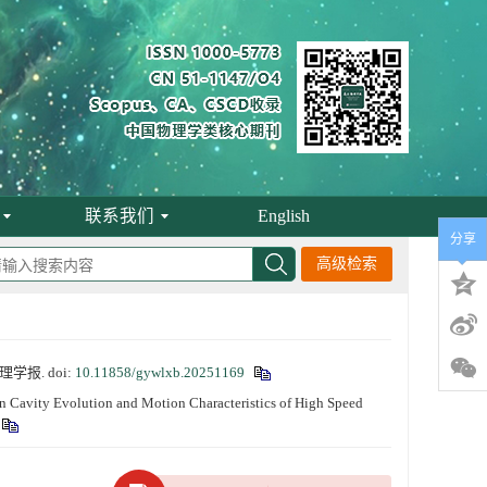
联系我们
English
分享
高级检索
物理学报.
doi:
10.11858/gywlxb.20251169
Cavity Evolution and Motion Characteristics of High Speed