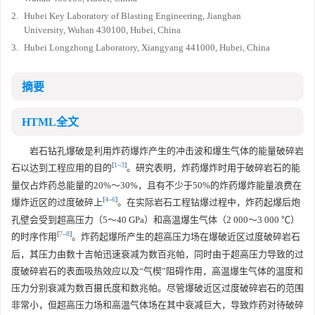
2.
Hubei Key Laboratory of Blasting Engineering, Jianghan
University, Wuhan 430100, Hubei, China
3.
Hubei Longzhong Laboratory, Xiangyang 441000, Hubei, China
摘要
HTML全文
岩石钻孔爆破是利用炸药爆炸产生的冲击波和爆生气体的能量破碎岩
[
1
–
3
]
石以达到工程应用的目的
。研究表明，炸药爆炸时用于破碎岩石的能
量仅占炸药总能量的20%～30%，且有不少于50%的炸药爆炸能量浪费在
[
4
–
6
]
爆炸近区的过度破碎上
。在实际岩石工程钻爆过程中，炸药起爆后炮
孔壁会受到超高压力（5～40 GPa）和高温爆生气体（2 000～3 000 ℃）
[
7
–
8
]
的时序作用
。炸药起爆所产生的超高压力场在爆破近区过度破碎岩石
后，其压力由数十吉帕迅速衰减为数百兆帕，同时由于超高压力导致的过
度破碎岩石的表面吸热效应以及“气楔”阻碍作用，高温爆生气体的温度和
压力分别衰减为数百摄氏度和数兆帕。尽管爆破近区过度破碎岩石的范围
非常小，但超高压力场和高温气体场在其中衰减巨大，导致炸药对待破碎