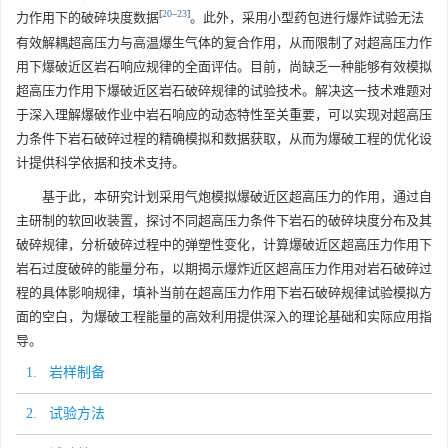
[
20
–
23
]
力作用下的破碎块度数据
。此外，采用小型药包进行爆炸试验无法
有效解耦超高压力与高温爆生气体的复合作用，从而限制了对超高压力作
用下爆破近区岩石响应规律的全面评估。目前，尚缺乏一种能够有效模拟
超高压力作用下爆破近区岩石破碎规律的试验技术。解决这一技术难题对
于深入理解爆破作业中岩石响应的动态特性至关重要，可以实现对超高压
力条件下岩石破碎过程的精确模拟和数据获取，从而为爆破工程的优化设
计提供科学依据和技术支持。
基于此，本研究计划采用气炮模拟爆破近区超高压力的作用，通过自
主研制的软回收装置，探讨不同超高压力条件下岩石的破碎块度分布及其
破碎规律，分析破碎过程中的弹塑性变化，计算爆破近区超高压力作用下
岩石过度破碎的能量分布，以期揭示爆炸近区超高压力作用对岩石破碎过
程的具体影响规律，填补当前在超高压力作用下岩石破碎规律试验模拟方
面的空白，为爆破工程能量的高效利用提供深入的理论基础和实际应用指
导。
1. 岩样制备
2. 试验方法