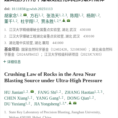
doi:
10.11858/gywlxb.20251113
1, 2
,
1, 2
1, 2, 3
1, 2
1, 2
胡家念
,
方石
,
张浩天
,
陈翔
,
杨刚
,
1, 2
1, 2
1, 2,*
,
,
董千
,
杜宇翔
,
贾永胜
1.
江汉大学精细爆破全国重点实验室, 湖北 武汉 430100
2.
江汉大学爆破工程湖北省重点实验室, 湖北 武汉 430100
3.
湖北隆中实验室, 湖北 襄阳 441000
基金项目:
国家自然科学基金（12402428，52108368）；湖北省自然科
学基金（2024AFB432）；江汉大学校级科研项目（2023JCYJ05）
详细信息
Crushing Law of Rocks in the Area Near
Blasting Source under Ultra-High Pressure
1, 2
,
1, 2
1, 2, 3
HU Jianian
,
FANG Shi
,
ZHANG Haotian
,
1, 2
1, 2
1, 2
CHEN Xiang
,
YANG Gang
,
DONG Qian
,
1, 2
1, 2,*
,
,
DU Yuxiang
,
JIA Yongsheng
1.
State Key Laboratory of Precision Blasting, Jianghan University,
Wuhan 430100, Hubei, China