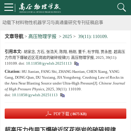
《高压物理学报》将于2025年1月由双月刊变更为月刊
动载下材料物性机器学习与高通量研究专刊征稿启事
文章导航
>
高压物理学报
>
2025
>
39(11): 110109.
《高压物理学报》第二届青年编委会招募启事
引用本文:
胡家念, 方石, 张浩天, 陈翔, 杨刚, 董千, 杜宇翔, 贾永胜. 超高压
《高压物理学报》2023年度优秀审稿人和优秀论文评选结果
力作用下爆破近区花岗岩的破碎规律[J]. 高压物理学报, 2025, 39(11):
110109.
doi:
10.11858/gywlxb.20251113
第十四届全国爆炸力学学术会议 第二轮通知
Citation:
HU Jianian, FANG Shi, ZHANG Haotian, CHEN Xiang, YANG
Gang, DONG Qian, DU Yuxiang, JIA Yongsheng. Crushing Law of Rocks in
第二十一届中国高压科学学术会议第一轮通知
the Area Near Blasting Source under Ultra-High Pressure[J].
Chinese Journal
of High Pressure Physics
, 2025, 39(11): 110109.
doi:
10.11858/gywlxb.20251113
通知
《高压物理学报》第三届青年编委会招募启事
PDF下载
( 8675 KB)
超高压力作用下爆破近区花岗岩的破碎规律