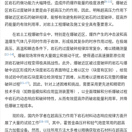
[
9
–
11
]
区岩石的做功能力大幅降低，造成炸药爆炸能量的极度浪费
。爆破近
区岩石过度破碎主要是由于超高压力的作用，因此，明晰超高压力作用下
爆破近区岩石的破碎规律，能够有效避免粉碎区岩石的过度破碎，提高炸
药能量的有效利用率，对岩土工程爆破及施工安全具有重要意义。
在岩土工程爆破作业中，特别是在爆破近区，爆炸产生的冲击波和高
温爆生气体几乎同时作用于岩体，形成极其复杂的时序作用过程。在极端
高压、高温和瞬态条件下，岩石的过度破碎规律异常复杂，难以精确测量
[
12
–
14
]
。爆破现场常伴有大量烟尘和振动干扰，使得通过高速摄影原位观
测岩石破碎过程变得极具挑战性。此外，爆破近区被过度破碎的岩石与爆
破中远区形成的大块度岩石在表面特征上难以区分（块度有区别），给现
场试验中的岩石块度离位检测增加了困难，从而难以逆推岩石完整的爆破
[
15
–
17
]
破碎过程
。因此，针对上述困难和挑战，需要采用更先进和精密的
技术手段（如数值模拟和应用监测装置等），以全面理解和分析爆破过程
中岩石的动态响应和破碎特性，从而有效提高炸药破岩能量利用率，并降
低爆破工程成本。
现阶段，国内外学者在超高压力作用下岩石材料动态响应规律方面开
[
18
–
19
]
展了大量的试验工作
，其中，霍普金森压杆和轻气炮是常用的超高
压力加载设备。然而，以往所用方法大多难以精确获取岩石材料在超高压