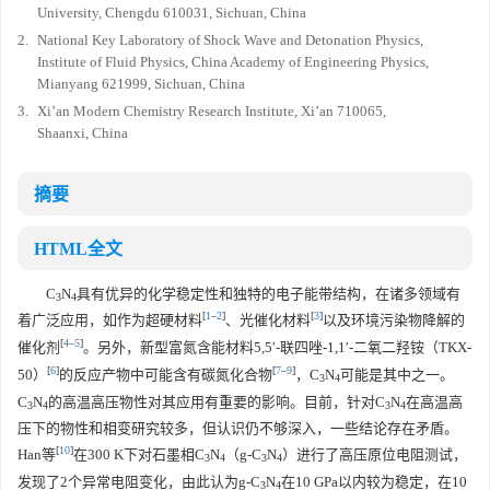
University, Chengdu 610031, Sichuan, China
2.
National Key Laboratory of Shock Wave and Detonation Physics,
Institute of Fluid Physics, China Academy of Engineering Physics,
Mianyang 621999, Sichuan, China
3.
Xi’an Modern Chemistry Research Institute, Xi’an 710065,
Shaanxi, China
摘要
HTML全文
C
N
具有优异的化学稳定性和独特的电子能带结构，在诸多领域有
3
4
[
1
–
2
]
[
3
]
着广泛应用，如作为超硬材料
、光催化材料
以及环境污染物降解的
[
4
–
5
]
催化剂
。另外，新型富氮含能材料5,5′-联四唑-1,1′-二氧二羟铵（TKX-
[
6
]
[
7
–
9
]
50）
的反应产物中可能含有碳氮化合物
，C
N
可能是其中之一。
3
4
C
N
的高温高压物性对其应用有重要的影响。目前，针对C
N
在高温高
3
4
3
4
压下的物性和相变研究较多，但认识仍不够深入，一些结论存在矛盾。
[
10
]
Han等
在300 K下对石墨相C
N
（g-C
N
）进行了高压原位电阻测试，
3
4
3
4
发现了2个异常电阻变化，由此认为g-C
N
在10 GPa以内较为稳定，在10
3
4