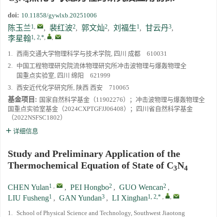
3
4
doi:
10.11858/gywlxb.20251006
《高压物理学报》2023年度优秀审稿人和优秀论文评选结果
1
,
2
2
1
3
陈玉兰
,
裴红波
,
郭文灿
,
刘福生
,
甘云丹
,
1, 2,*
,
,
李星翰
第十四届全国爆炸力学学术会议 第二轮通知
1.
西南交通大学物理科学与技术学院, 四川 成都 610031
2.
中国工程物理研究院流体物理研究所冲击波物理与爆轰物理全
第二十一届中国高压科学学术会议第一轮通知
国重点实验室, 四川 绵阳 621999
3.
西安近代化学研究所, 陕西 西安 710065
通知
基金项目:
国家自然科学基金（11902276）；冲击波物理与爆轰物理全
国重点实验室基金（2024CXPTGFJJ06408）；四川省自然科学基金
《高压物理学报》第三届青年编委会招募启事
（2022NSFSC1802）
详细信息
Study and Preliminary Application of the
Thermochemical Equation of State of C
N
3
4
1
,
2
2
CHEN Yulan
,
PEI Hongbo
,
GUO Wencan
,
1
3
1, 2,*
,
,
LIU Fusheng
,
GAN Yundan
,
LI Xinghan
1.
School of Physical Science and Technology, Southwest Jiaotong