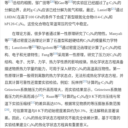
[
17
]
[
20
]
[
13
]
等
总结的相图，邹广田等
和Gao等
的实验区已经越过了g-C
N
的
3
4
[
21
]
分解边界，此时g-C
N
应该已经分解为氮气和碳。最近，Laniel等
通过
3
4
LHDAC在高于100 GPa的条件下合成了新型碳氮化合物tI14-C
N
和
3
4
hP126-C
N
，这些化合物在常温常压的空气中稳定。
3
4
在理论方面，很多学者通过第一性原理研究了C
N
的物性。Manyali
3
4
[
22
]
等
通过密度泛函理论计算了石墨型和超硬结构C
N
的模量和力学特
3
4
[
23
]
[
24
]
性；Lanzilotto等
和Ugolotti等
通过密度泛函理论计算了g-C
N
的结
3
4
[
19
]
构、电子和光谱特性；Fang等
采用第一性原理，研究了压力对C
N
的
3
4
结构、电子、光学、力学、热力学性质的影响规律。热化学状态方程具备
描述物质热力学量的能力，可用于深入研究C
N
的高温高压物性。第一
3
4
性原理计算一般得到离散的热力学状态点，无法形成热化学状态方程，并
[
25
]
且其计算可靠性还需要实验检验。例如：阮林伟
计算的g-C
N
的
3
4
Grüneisen系数随压力的升高而增大，而实验结果显示，Grüneisen系数随
[
26
]
[
27
]
着压力的升高而减小
；Ruan等
计算的g-C
N
在0 K下的冷压线与常
3
4
[
11
]
温下实验压缩线
的差异高达65%，根据常见物质的等压膨胀系数范围
[
28
]
，可估算常温与0 K下的初始密度差异约为0.3%，无法解释此显著误
差。因此，C
N
的热化学状态方程研究不能完全依赖计算，基于可靠的
3
4
实验结果建立C
N
的热化学状态方程具有重要意义。
3
4