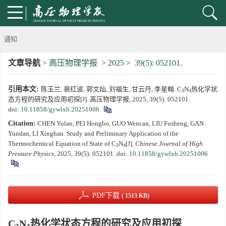
通知
文章导航
>
高压物理学报
>
2025
>
39(5): 052101.
《高压物理学报》第三届青年编委会招募启事
引用本文:
陈玉兰, 裴红波, 郭文灿, 刘福生, 甘云丹, 李星翰. C
N
热化学状
第五届高压科学卓越青年学者评选通知
3
4
态方程的研究及应用初探[J]. 高压物理学报, 2025, 39(5): 052101.
doi:
10.11858/gywlxb.20251006
2024年度《高压物理学报》优秀审稿人评选结果
Citation:
CHEN Yulan, PEI Hongbo, GUO Wencan, LIU Fusheng, GAN
Yundan, LI Xinghan. Study and Preliminary Application of the
2024年上海光源同步辐射大压机实验技术培训班通知
Thermochemical Equation of State of C
N
[J].
Chinese Journal of High
3
4
Pressure Physics
, 2025, 39(5): 052101.
doi:
10.11858/gywlxb.20251006
《高压物理学报》将于2025年1月由双月刊变更为月刊
动载下材料物性机器学习与高通量研究专刊征稿启事
PDF下载
( 1513 KB)
《高压物理学报》第二届青年编委会招募启事
C
N
热化学状态方程的研究及应用初探