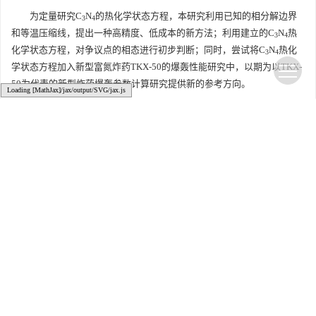
为定量研究C
N
的热化学状态方程，本研究利用已知的相分解边界
3
4
和等温压缩线，提出一种高精度、低成本的新方法；利用建立的C
N
热
3
4
化学状态方程，对争议点的相态进行初步判断；同时，尝试将C
N
热化
3
4
学状态方程加入新型富氮炸药TKX-50的爆轰性能研究中，以期为以TKX-
50为代表的新型炸药爆轰参数计算研究提供新的参考方向。
Loading [MathJax]/jax/output/SVG/jax.js
1. 计算方法
2. 计算结果
3. 讨 论
4. 结 论
参考文献
(51)
相关文章
施引文献