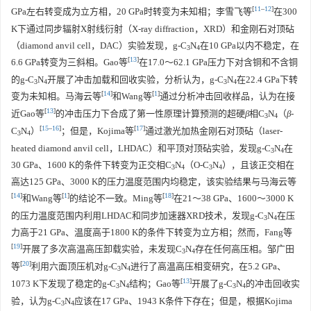
[
11
–
12
]
GPa左右转变成为立方相，20 GPa时转变为未知相；李雪飞等
在300
K下通过同步辐射X射线衍射（X-ray diffraction，XRD）和金刚石对顶砧
（diamond anvil cell，DAC）实验发现，g-C
N
在10 GPa以内不稳定，在
3
4
[
13
]
6.6 GPa转变为三斜相。Gao等
在17.0～62.1 GPa压力下对含铜和不含铜
的g-C
N
开展了冲击加载和回收实验，分析认为，g-C
N
在22.4 GPa下转
3
4
3
4
[
14
]
[
1
]
变为未知相。马海云等
和Wang等
通过分析冲击回收样品，认为在接
[
13
]
近Gao等
的冲击压力下合成了第一性原理计算预测的超硬
β
相C
N
（
β
-
3
4
[
15
–
16
]
[
17
]
C
N
）
；但是，Kojima等
通过激光加热金刚石对顶砧（laser-
3
4
heated diamond anvil cell，LHDAC）和平顶对顶砧实验，发现g-C
N
在
3
4
30 GPa、
1600
K的条件下转变为正交相C
N
（O-C
N
），且该正交相在
3
4
3
4
高达125 GPa、
3000
K的压力温度范围内均稳定，该实验结果与马海云等
[
14
]
[
1
]
[
18
]
和Wang等
的结论不一致。Ming等
在21～38 GPa、
1600
～
3000
K
的压力温度范围内利用LHDAC和同步加速器XRD技术，发现g-C
N
在压
3
4
力高于21 GPa、温度高于
1800
K的条件下转变为立方相；然而，Fang等
[
19
]
开展了多次高温高压卸载实验，未发现C
N
存在任何高压相。邹广田
3
4
[
20
]
等
利用六面顶压机对g-C
N
进行了高温高压相变研究，在5.2 GPa、
3
4
[
13
]
1073
K下发现了稳定的g-C
N
结构；Gao等
开展了g-C
N
的冲击回收实
3
4
3
4
验，认为g-C
N
应该在17 GPa、
1943
K条件下存在；但是，根据Kojima
3
4