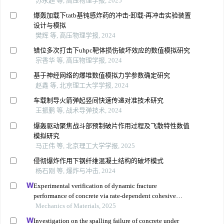
苏永超 等, 高压物理学报, 2025
爆轰加载下tatb基钝感炸药的冲击-卸载-再冲击实验装置
设计与模拟
樊辉 等, 高压物理学报, 2024
错位多次打击下uhpc靶体损伤破坏效应的数值模拟研究
宗香华 等, 高压物理学报, 2024
基于神经网络的爆堆数值模拟力学参数确定研究
赵鑫 等, 北京理工大学学报, 2024
车载制导火箭弹起竖间快速传递对准技术研究
王振鹏 等, 战术导弹技术, 2024
爆轰驱动聚焦战斗部预制破片作用过程及飞散特性数值
模拟研究
马正伟 等, 北京理工大学学报, 2025
侵彻爆炸作用下钢纤维混凝土结构的破坏模式
杨石刚 等, 爆炸与冲击, 2024
Experimental verification of dynamic fracture
performance of concrete via rate-dependent cohesive
interface approach and mesoscale model
Mechanics of Materials, 2025
Investigation on the spalling failure of concrete under