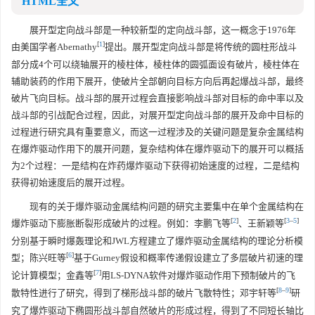
HTML全文
展开型定向战斗部是一种较新型的定向战斗部，这一概念于1976年
[
1
]
由美国学者Abernathy
提出。展开型定向战斗部是将传统的圆柱形战斗
部分成4个可以绕轴展开的棱柱体，棱柱体的圆弧面设有破片，棱柱体在
辅助装药的作用下展开，使破片全部朝向目标方向后再起爆战斗部，最终
破片飞向目标。战斗部的展开过程会直接影响战斗部对目标的命中率以及
战斗部的引战配合过程，因此，对展开型定向战斗部的展开及命中目标的
过程进行研究具有重要意义，而这一过程涉及的关键问题是复杂金属结构
在爆炸驱动作用下的展开问题，复杂结构体在爆炸驱动下的展开可以概括
为2个过程：一是结构在炸药爆炸驱动下获得初始速度的过程，二是结构
获得初始速度后的展开过程。
现有的关于爆炸驱动金属结构问题的研究主要集中在单个金属结构在
[
2
]
[
3
–
5
]
爆炸驱动下膨胀断裂形成破片的过程。例如：李鹏飞等
、王新颖等
分别基于瞬时爆轰理论和JWL方程建立了爆炸驱动金属结构的理论分析模
[
6
]
型；陈兴旺等
基于Gurney假设和概率传递假设建立了多层破片初速的理
[
7
]
论计算模型；金鑫等
用LS-DYNA软件对爆炸驱动作用下预制破片的飞
[
8
–
9
]
散特性进行了研究，得到了梯形战斗部的破片飞散特性；邓宇轩等
研
究了爆炸驱动下椭圆形战斗部自然破片的形成过程，得到了不同短长轴比