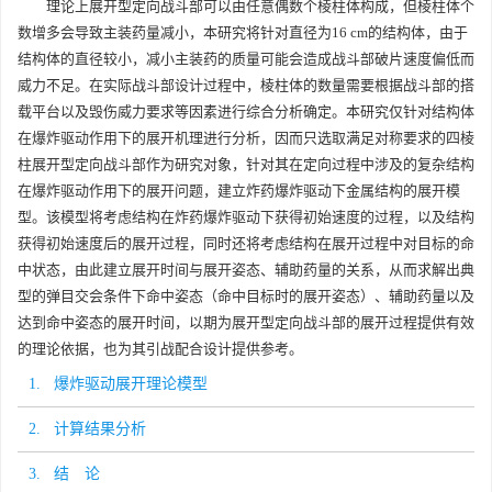
理论上展开型定向战斗部可以由任意偶数个棱柱体构成，但棱柱体个
数增多会导致主装药量减小，本研究将针对直径为16 cm的结构体，由于
结构体的直径较小，减小主装药的质量可能会造成战斗部破片速度偏低而
威力不足。在实际战斗部设计过程中，棱柱体的数量需要根据战斗部的搭
载平台以及毁伤威力要求等因素进行综合分析确定。本研究仅针对结构体
在爆炸驱动作用下的展开机理进行分析，因而只选取满足对称要求的四棱
柱展开型定向战斗部作为研究对象，针对其在定向过程中涉及的复杂结构
在爆炸驱动作用下的展开问题，建立炸药爆炸驱动下金属结构的展开模
型。该模型将考虑结构在炸药爆炸驱动下获得初始速度的过程，以及结构
获得初始速度后的展开过程，同时还将考虑结构在展开过程中对目标的命
中状态，由此建立展开时间与展开姿态、辅助药量的关系，从而求解出典
型的弹目交会条件下命中姿态（命中目标时的展开姿态）、辅助药量以及
达到命中姿态的展开时间，以期为展开型定向战斗部的展开过程提供有效
的理论依据，也为其引战配合设计提供参考。
1. 爆炸驱动展开理论模型
2. 计算结果分析
3. 结 论