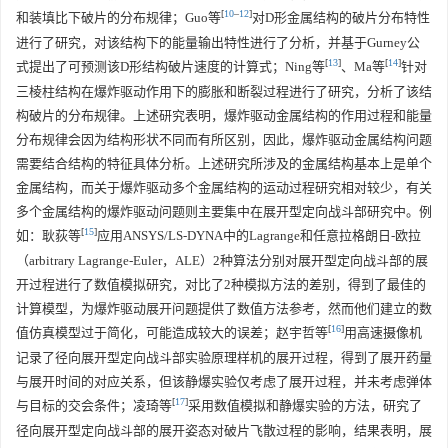
[
10
–
12
]
和装填比下破片的分布规律；Guo等
对D形金属结构的破片分布特性
进行了研究，对该结构下的能量输出特性进行了分析，并基于Gurney公
[
13
]
[
14
]
式提出了可预测该D形结构破片速度的计算式；Ning等
、Ma等
针对
三棱柱结构在爆炸驱动作用下的膨胀和断裂过程进行了研究，分析了该结
构破片的分布规律。上述研究表明，爆炸驱动金属结构的作用过程和能量
分布规律会因为结构形状不同而有所区别，因此，爆炸驱动金属结构问题
需要结合结构的特征具体分析。上述研究所涉及的金属结构基本上是单个
金属结构，而关于爆炸驱动多个金属结构的运动过程研究相对较少，有关
多个金属结构的爆炸驱动问题则主要集中在展开型定向战斗部研究中。例
[
15
]
如：耿荻等
应用ANSYS/LS-DYNA中的Lagrange和任意拉格朗日-欧拉
（arbitrary Lagrange-Euler，ALE）2种算法分别对展开型定向战斗部的展
开过程进行了数值模拟研究，对比了2种模拟方法的差别，得到了最佳的
计算模型，为爆炸驱动展开问题提供了数值方法参考，然而他们建立的数
[
16
]
值仿真模型过于简化，可能造成较大的误差；赵宇哲等
用高速摄像机
记录了径向展开型定向战斗部实验原理样机的展开过程，得到了展开药量
与展开时间的对应关系，但该静爆实验仅考虑了展开过程，并未考虑弹体
[
17
]
与目标的交会条件；凌琦等
采用数值模拟和静爆实验的方法，研究了
径向展开型定向战斗部的展开姿态对破片飞散过程的影响，结果表明，展