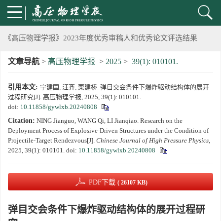
《高压物理学报》第二届青年编委会招募启事
《高压物理学报》2023年度优秀审稿人和优秀论文评选结果
文章导航
>
高压物理学报
>
2025
>
39(1): 010101.
第十四届全国爆炸力学学术会议 第二轮通知
引用本文:
宁建国, 汪齐, 栗建桥. 弹目交会条件下爆炸驱动结构体的展开
第二十一届中国高压科学学术会议第一轮通知
过程研究[J]. 高压物理学报, 2025, 39(1): 010101.
doi:
10.11858/gywlxb.20240808
通知
Citation:
NING Jianguo, WANG Qi, LI Jianqiao. Research on the
Deployment Process of Explosive-Driven Structures under the Condition of
《高压物理学报》第三届青年编委会招募启事
Projectile-Target Rendezvous[J].
Chinese Journal of High Pressure Physics
,
2025, 39(1): 010101.
doi:
10.11858/gywlxb.20240808
PDF下载
( 26107 KB)
弹目交会条件下爆炸驱动结构体的展开过程研