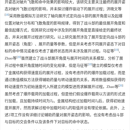
开姿态对破片飞散和命中效果的影响较大，该研究主要关注最终的展开姿
态对破片飞散过程的影响，并未探讨爆炸驱动下的展开过程；洪晓文等
[
18
]
采用数值模拟方法研究了轴向展开式定向战斗部的展开角度以及起爆
位置对破片分布和飞散角度的影响规律，得到了战斗部的最佳展开角度和
最佳起爆方式，但其研究过程中涉及到的展开角度是直接给定的最终状
态，并未对展开过程进行研究。以上研究虽然涉及了展开型定向战斗部的
展开姿态（角度）、展开药量等参数，但是并未考虑不同展开姿态下对目
[
19
]
标的命中情况或者仅考虑了最终状态而并未涉及展开过程。马征等
、
[
20
]
Zhao等
虽然建立了战斗部展开角度与展开时间的关系模型，分析了展
[
19
]
开过程中展开角度随时间的变化规律，但是马征等
建立的模型仅考虑
了金属结构获得速度后的展开过程，没有考虑炸药的爆炸加载过程，而是
通过数值模拟方法获得辅助药量与转动速度的关系，再将数值模拟获得的
[
20
]
转动速度作为初始速度代入所建立的模型进而求解展开过程。Zhao等
虽然考虑了爆炸载荷的加载过程，但是他们假设爆炸载荷以方波的形式进
行加载，且加载持续时间为
T
，金属结构经过加载时间
T
后，获得初始速
0
0
度并展开，然而求解过程中加载时间
T
的取值并没有理论依据。此外，上
0
述2项工作没有详细讨论辅助药量对展开姿态的影响，也没有考虑战斗部
与目标的交会条件以及该条件下对目标的命中状态。