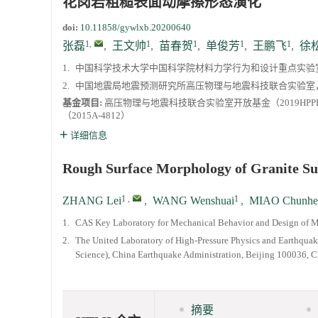
花岗岩粗糙表面动摩擦形态演化
doi:
10.11858/gywlxb.20200640
1
,
1
1
1
1
张磊
,
王文帅
,
苗春贺
,
单俊芳
,
王鹏飞
,
徐
1.
中国科学技术大学中国科学院材料力学行为和设计重点实验室，
2.
中国地震局地震预测研究所高压物理与地震科技联合实验室，北
基金项目:
高压物理与地震科技联合实验室开放基金（2019HPPE
（2015A-4812）
详细信息
Rough Surface Morphology of Granite Su
1
,
1
ZHANG Lei
,
WANG Wenshuai
,
MIAO Chunhe
1.
CAS Key Laboratory for Mechanical Behavior and Design of Ma
2.
The United Laboratory of High-Pressure Physics and Earthquak
Science), China Earthquake Administration, Beijing 100036, 
摘要