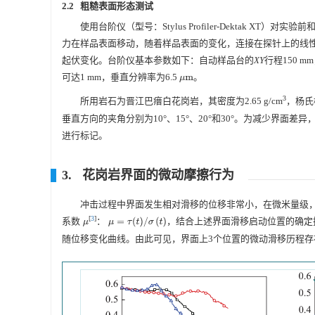
2.2 粗糙表面形态测试
使用台阶仪（型号：Stylus Profiler-Dektak
力在样品表面移动，随着样品表面的变化，连接在探针上的线
起伏变化。台阶仪基本参数如下：自动样品台的
XY
行程150 
可达1 mm，垂直分辨率为6.5
。
μ
m
3
所用岩石为晋江巴瘄白花岗岩，其密度为2.65 g/cm
，杨氏
垂直方向的夹角分别为10°、15°、20°和30°。为减少界
进行标记。
3. 花岗岩界面的微动摩擦行为
冲击过程中界面发生相对滑移的位移非常小，在微米量级
[
3
]
系数
：
，结合上述界面滑移启动位置的确定
μ
=
τ
(
t
)
/
σ
(
t
)
μ
随位移变化曲线。由此可见，界面上3个位置的微动滑移历程存在