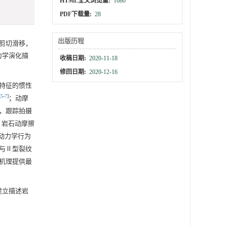
HTML全文浏览量:
1680
PDF下载量:
28
出版历程
剪切滑移，
力学演化描
收稿日期:
2020-11-18
修回日期:
2020-12-16
特征的惯性
[
5
-
7
]
；动摩
，跟踪拍摄
。岩石动摩擦
动力学行为
与Ⅱ型裂纹
机理提供最
讨建立描述岩