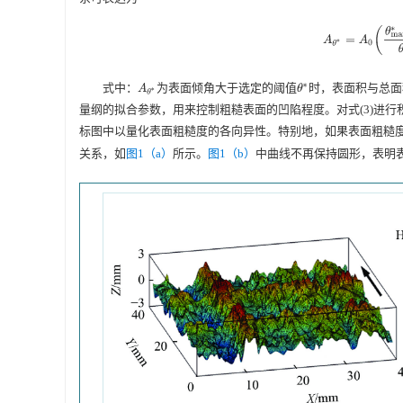
A
θ
∗
=
A
0
(
θ
max
式中：
为表面倾角大于选定的阈值
时，表面积与总面
A
θ
∗
θ
∗
量纲的拟合参数，用来控制粗糙表面的凹陷程度。对式(3)进行
标图中以量化表面粗糙度的各向异性。特别地，如果表面粗糙度
关系，如
图1（a）
所示。
图1（b）
中曲线不再保持圆形，表明