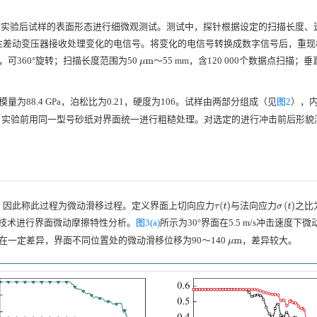
 XT）对实验前和实验后试样的表面形态进行细微观测试。测试中，探针根据设定的扫描长度
性差动变压器接收处理变化的电信号。将变化的电信号转换成数字信号后，重现
mm，可360°旋转；扫描长度范围为50
～55 mm，含120 000个数据点扫描；
μ
m
模量为88.4 GPa，泊松比为0.21，硬度为106。试样由两部分组成（见
图2
），
面差异，实验前用同一型号砂纸对界面统一进行粗糙处理。对选定的进行冲击前后形
，因此称此过程为微动滑移过程。定义界面上切向应力
与法向应力
之比
τ
(
t
)
σ
(
t
)
技术进行界面微动摩擦特性分析。
图3(a)
所示为30°界面在5.5 m/s冲击速度下
一定差异，界面不同位置处的微动滑移位移为90～140
，差异较大。
μ
m