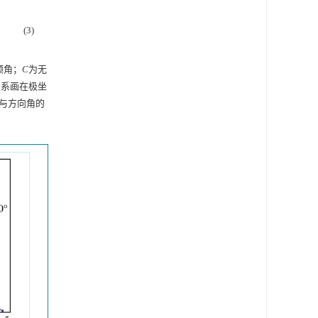
(3)
倾角；
C
为无
关系画在极坐
与方向角的