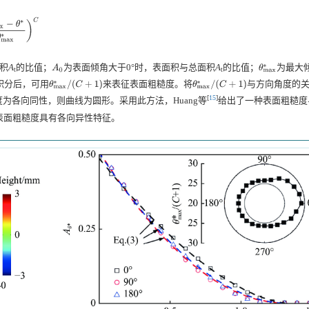
∗
−
θ
∗
θ
max
∗
)
C
积
A
的比值；
为表面倾角大于0°时，表面积与总面积
A
的比值；
为最大
A
0
θ
max
∗
t
t
积分后，可用
来表征表面粗糙度。将
与方向角度的
θ
max
∗
/
(
C
+
1
)
θ
max
∗
/
(
C
+
1
)
[
15
]
为各向同性，则曲线为圆形。采用此方法，Huang等
给出了一种表面粗糙度
表面粗糙度具有各向异性特征。