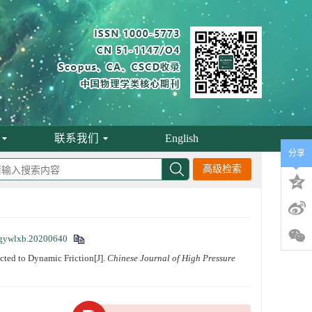
联系我们
English
分享
高级检索
gywlxb.20200640
ed to Dynamic Friction[J].
Chinese Journal of High Pressure