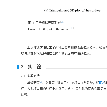
[
15
]
图 1
三维粗糙表面形态
[
15
]
Figure 1.
3D plot of the surface
上述描述方法给出了两种主要的粗糙表面描述技术，然而将
以与动态演化过程相结合的粗糙表面的有限群描述。
2. 实 验
2.1 实验方法
[
2
]
[
4
]
单俊芳等
、张磊等
建立了SHPB杆束加载系统，如
图2
所
杆，入射杆束和透射杆束均采用内含4个圆形孔的铝合金套筒支架
调整。