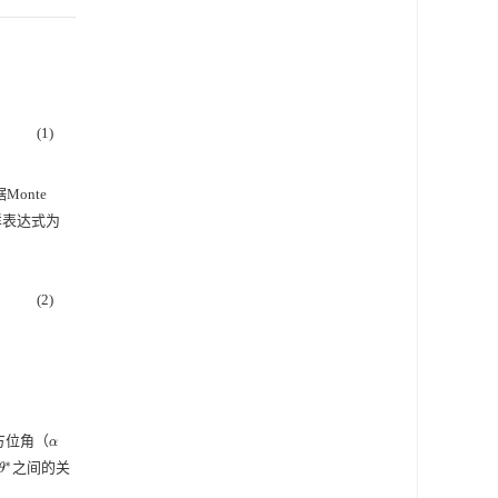
(1)
onte
样表达式为
(2)
方位角（
α
之间的关
θ
∗