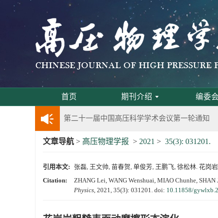
动载下材料物性机器学习与高通量研究专刊征稿
《高压物理学报》第二届青年编委会招募启事
《高压物理学报》2023年度优秀审稿人和优秀
第十四届全国爆炸力学学术会议 第二轮通知
首页
期刊介绍
编委
第二十一届中国高压科学学术会议第一轮通知
文章导航
>
高压物理学报
>
2021
>
35(3): 031201.
通知
引用本文:
张磊, 王文帅, 苗春贺, 单俊芳, 王鹏飞, 徐松林. 花岗岩粗糙
《高压物理学报》第三届青年编委会招募启事
Citation:
ZHANG Lei, WANG Wenshuai, MIAO Chunhe, SHAN Junf
Physics
, 2021, 35(3): 031201.
doi:
10.11858/gywlxb.