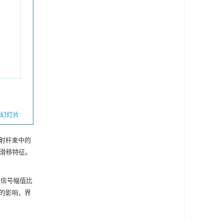
幻灯片
射杆束中的
滑移特征。
的信号幅值比
的影响，界