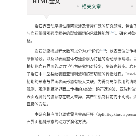
HTML全文
相关文章
岩石界面动摩擦性能研究涉及非常广泛的研究领域，包含
[
1
-
2
]
与岩石细微观强度相关的裂纹面切向承载性能等
。研究对象
述。
[
2
-
4
]
岩石动摩擦过程大致可以分为3个阶段
：以表面波动传
摩擦阶段，以及以表面整体匀速滑移为特征的滑动摩擦阶段。
擦初期岩石界面的动力学行为研究相对较少，争议也较多。岩石界
了岩石中Ⅱ型裂纹表面亚瑞利波和超剪切波的传播过程。Passele
初期的形态与界面表面形态有极大关联。为得到局部作用的清晰图像，
观测，观测到粗糙界面上传播的3类波：跨声速的波、亚瑞利
表面观测到的波系存在较大差异，其产生机制目前尚不明确。
直接的方法。
本研究将应用分离式霍普金森压杆（Split Hopkinson 
石界面粗糙形态的动力学演化方法。