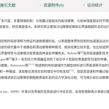
施引文献
资源附件
(0)
访问统计
了多尺度、多重物理机制：与地震过程相关的板块摩擦，与岩体强度相关的节理
很复杂，研究难度很大。本研究将主要探讨动摩擦初期岩石界面粗糙形态的动
播控制的局部滑移为特征的波致摩擦阶段，以表面整体惯性控制的加减速运动为
目前的研究集中于准静态和滑动摩擦两种情况，相关结果比较丰富，也比较成熟
[
8
]
面特性与动摩擦过程表面各种波系传播有关。Rubino等
采用高速摄影技术
[
9
]
gue等
基于一系列压力传感器监测到了岩石中Ⅱ型裂纹表面超剪切波的传播
[
10
-
11
]
Rubinstein等
用透明的有机玻璃作为模型材料进行界面滑移开始时
[
5
-
6
]
波和一种慢波。该现象在其他实验和理论中均有发现
，但是其波速和传播过程
清晰描述岩石动摩擦初期粗糙表面形态的动力学演化过程，可为揭示岩石动摩擦
pressure bar，SHPB）杆束对含界面的花岗岩进行冲击实验，采用有限群表示来探