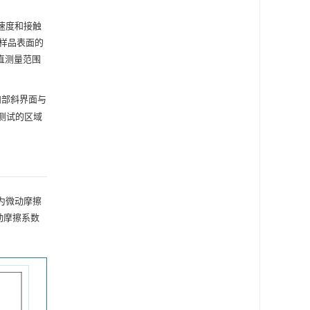
、速度和接触
样品表面的
垂直测量范围
内部斜界面与
貌测试的区域
为微动摩擦
微动摩擦系数