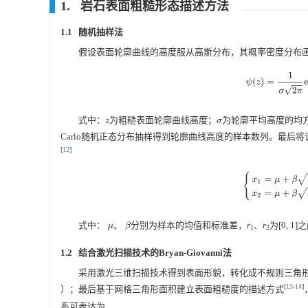
1. 岩石表面粗糙形态描述方法
1.1 随机抽样法
假设表面轮廓曲线的高度服从高斯分布，其概率密度分布
ψ
(
z
)
=
1
σ
2
π
ex
式中：
为粗糙表面轮廓曲线高度；
为轮廓平均高度的均方
z
σ
Carlo随机正态分布抽样得到轮廓曲线高度的样本数列。最
[
12
]
{
x
1
=
μ
+
β
−
2
ln
r
1
c
式中：
、
分别为样本的均值和标准差，
r
、
r
为[0, 
β
μ
1
2
1.2 结合激光扫描技术的Bryan-Giovanni法
采用激光三维扫描技术得到表面形貌，转化成不规则三角
[
13
-
14
]
）；最后基于网格三角形面积建立表面粗糙度的描述方式
系可表达为