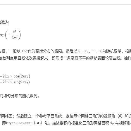
函数为
p
(
−
z
2
2
σ
2
)
根，一般以 ±3
作为高斯分布的极限。然后以
，
，···，
为随机变量，根据M
z
1
z
2
z
i
σ
后将该数列点用直线依次连接起来，即形成一条高低不平的粗糙表面轮廓曲线。抽
os
(
2
π
r
2
)
x
2
=
μ
+
β
−
2
ln
r
1
sin
(
2
π
r
2
)
1]之间均匀分布的随机数列。
形网格图；然后建立一个参考平面系统，定位每个网格三角形的视倾角（
）和
θ
，即Bryan-Giovanni（BG）法。描述累积的标准化三角形网格面积
与视倾角
A
θ
∗