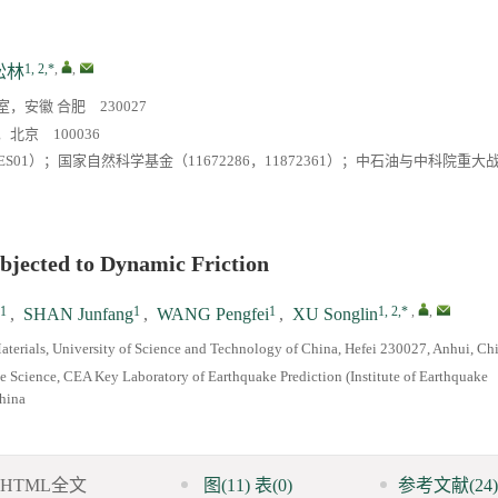
1, 2,*
,
,
松林
安徽 合肥 230027
京 100036
S01）；国家自然科学基金（11672286，11872361）；中石油与中科院重
bjected to Dynamic Friction
1
1
1
1, 2,*
,
,
,
SHAN Junfang
,
WANG Pengfei
,
XU Songlin
terials, University of Science and Technology of China, Hefei 230027, Anhui, Ch
e Science, CEA Key Laboratory of Earthquake Prediction (Institute of Earthquake
China
HTML全文
图
(11)
表
(0)
参考文献
(24)