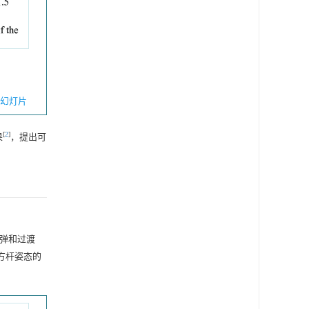
幻灯片
[
2
]
果
，提出可
子弹和过渡
方杆姿态的