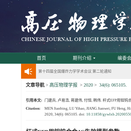
《高压物理学报》将于2025年1月由双月刊变更
动载下材料物性机器学习与高通量研究专刊征稿
《高压物理学报》第二届青年编委会招募启事
《高压物理学报》2023年度优秀审稿人和优秀
首页
期刊介绍
编委
第十四届全国爆炸力学学术会议 第二轮通知
文章导航
>
高压物理学报
>
2020
>
34(6): 065105.
第二十一届中国高压科学学术会议第一轮通知
引用本文:
门建兵, 卢易浩, 蒋建伟, 付恒, 韩伟. 杆式EFP用钽钨合金JC
通知
Citation:
MEN Jianbing, LU Yihao, JIANG Jianwei, FU Heng, HA
2020, 34(6): 065105.
doi:
10.11858/gywlxb.2020055
《高压物理学报》第三届青年编委会招募启事