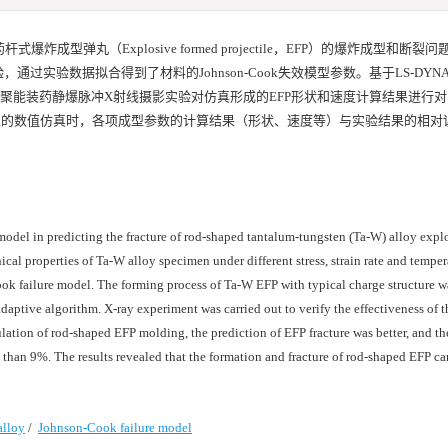
弹丸（Explosive formed projectile，EFP）的爆炸成型和断裂
实验数据拟合得到了材料的Johnson-Cook失效模型参数。基于LS-DYN
构聚能装药静爆脉冲X射线摄影实验对仿真形成的EFP形状和速度计算结果进行
EFP成型的数值仿真时，各项成型参数的计算结果（形状、速度等）与实验结果的相
model in predicting the fracture of rod-shaped tantalum-tungsten (Ta-W) alloy exp
ical properties of Ta-W alloy specimen under different stress, strain rate and temper
ook failure model. The forming process of Ta-W EFP with typical charge structure 
tive algorithm. X-ray experiment was carried out to verify the effectiveness of 
ation of rod-shaped EFP molding, the prediction of EFP fracture was better, and the
s than 9%. The results revealed that the formation and fracture of rod-shaped EFP ca
alloy
/
Johnson-Cook failure model