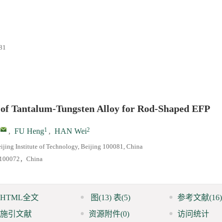
81
of Tantalum-Tungsten Alloy for Rod-Shaped EFP
1
2
,
FU Heng
,
HAN Wei
ijing Institute of Technology, Beijing 100081, China
ng 100072，China
HTML全文
图
(13)
表
(5)
参考文献
(16)
施引文献
资源附件
(0)
访问统计