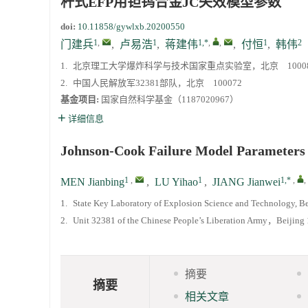
杆式EFP用钽钨合金JC失效模型参数
doi:
10.11858/gywlxb.20200550
1
,
1
1,*
,
,
1
2
门建兵
,
卢易浩
,
蒋建伟
,
付恒
,
韩伟
1.
北京理工大学爆炸科学与技术国家重点实验室，北京 1000
2.
中国人民解放军32381部队，北京 100072
基金项目:
国家自然科学基金（1187020967）
详细信息
Johnson-Cook Failure Model Parameters 
1
,
1
1,*
,
,
MEN Jianbing
,
LU Yihao
,
JIANG Jianwei
1.
State Key Laboratory of Explosion Science and Technology, Be
2.
Unit 32381 of the Chinese People’s Liberation Army，Beiji
摘要
摘要
相关文章