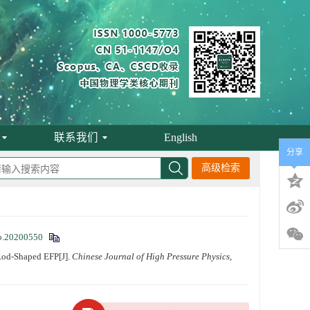
联系我们
English
分享
高级检索
b.20200550
Rod-Shaped EFP[J].
Chinese Journal of High Pressure Physics
,