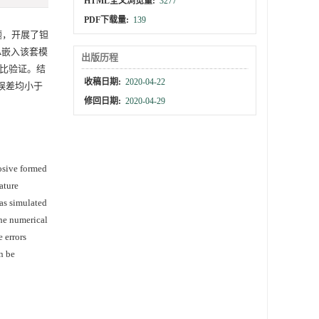
HTML全文浏览量:
3277
PDF下载量:
139
问题，开展了钽
A嵌入该套模
出版历程
对比验证。结
收稿日期:
2020-04-22
对误差均小于
修回日期:
2020-04-29
losive formed
ature
was simulated
the numerical
 errors
n be