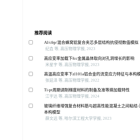
推荐阅读
Al/cfrp/混合蜂窝铝复合夹芯多层结构抗侵彻数值模拟
纪垚 等, 高压物理学报, 2023
高应变率加载下fcc金属晶体取向对孔洞增长的影响
米星宇 等, 高压物理学报, 2023
高温高应变率下zl101a铝合金的流变应力特征与本构
张延泽 等, 高压物理学报, 2022
Ti-pt周期调制梯度材料的制备及准等熵加载特性
江宇达 等, 高压物理学报, 2024
玻璃纤维增强复合材料筋与超高性能混凝土之间粘结-
本构模型
薛文远 等, 哈尔滨工程大学学报, 2023