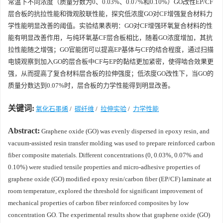
常温下不同浓度（质量分数为0、0.03%、0.07%和0.10%）GO改性EP/CF
层合板的抗拉性能和微观胶联性能，探究低浓度GO对CF增强复合材料力
学性能明显改善的阈值。实验结果表明：GO对CF增强环氧复合材料的性
能有明显改善作用，与纯环氧基CF层合板相比，随着GO浓度增加，其抗
拉性能随之增强；GO官能团可以提高EP基体与CF的结合程度，通过扫描
电镜观察到加入GO的层合板中CF与EP的黏结更加紧密，使得啮合效果更
强，从而提高了复合材料层合板的拉伸强度；低浓度GO改性下，当GO的
质量分数达到0.07%时，层合板的力学性能得到明显改善。
关键词:
氧化石墨烯
/
碳纤维
/
拉伸实验
/
力学性能
Abstract:
Graphene oxide (GO) was evenly dispersed in epoxy resin, and
vacuum-assisted resin transfer molding was used to prepare reinforced carbon
fiber composite materials. Different concentrations (0, 0.03%, 0.07% and
0.10%) were studied tensile properties and micro-adhesive properties of
graphene oxide (GO) modified epoxy resin/carbon fiber (EP/CF) laminate at
room temperature, explored the threshold for significant improvement of
mechanical properties of carbon fiber reinforced composites by low
concentration GO. The experimental results show that graphene oxide (GO)