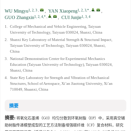
1, 2, 3
,
1, 2, 3,*
,
,
WU Mingyu
,
YAN Xiaopeng
,
1, 2, 4,*
,
,
1, 3, 4
GUO Zhangxin
,
CUI Junjie
1.
College of Mechanical and Vehicle Engineering, Taiyuan
University of Technology, Taiyuan 030024, Shanxi, China
2.
Shanxi Key Laboratory of Material Strength & Structural Impact,
Taiyuan University of Technology, Taiyuan 030024, Shanxi,
China
3.
National Demonstration Center for Experimental Mechanics
Education (Taiyuan University of Technology), Taiyuan 030024,
Shanxi, China
4.
State Key Laboratory for Strength and Vibration of Mechanical
Structures, School of Aerospace, Xi’an Jiaotong University, Xi’an
710049, Shaanxi, China
摘要
摘要:
将氧化石墨烯（GO）均匀分散到环氧树脂（EP）中，采用真空辅
助树脂传递模塑成型的工艺方法制备增强碳纤维（CF）复合材料，研究