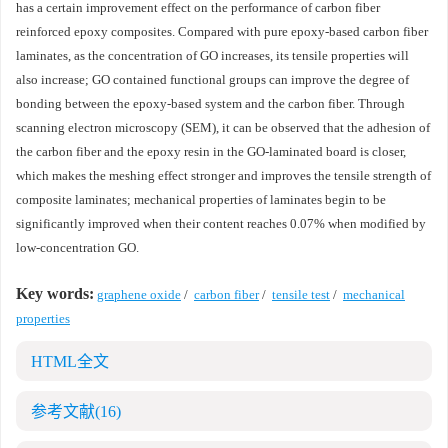
has a certain improvement effect on the performance of carbon fiber
reinforced epoxy composites. Compared with pure epoxy-based carbon fiber
laminates, as the concentration of GO increases, its tensile properties will
also increase; GO contained functional groups can improve the degree of
bonding between the epoxy-based system and the carbon fiber. Through
scanning electron microscopy (SEM), it can be observed that the adhesion of
the carbon fiber and the epoxy resin in the GO-laminated board is closer,
which makes the meshing effect stronger and improves the tensile strength of
composite laminates; mechanical properties of laminates begin to be
significantly improved when their content reaches 0.07% when modified by
low-concentration GO.
Key words:
graphene oxide
/
carbon fiber
/
tensile test
/
mechanical
properties
HTML全文
参考文献
(16)