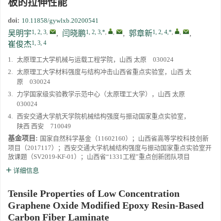
板的拉伸性能
《高压物理学报》2023年度优秀审稿人和优秀论文评选结果
doi:
10.11858/gywlxb.20200541
1, 2, 3
,
1, 2, 3,*
,
,
1, 2, 4,*
,
,
吴明宇
,
闫晓鹏
,
郭章新
,
1, 3, 4
第十四届全国爆炸力学学术会议 第二轮通知
崔俊杰
1.
太原理工大学机械与运载工程学院，山西 太原 030024
第二十一届中国高压科学学术会议第一轮通知
2.
太原理工大学材料强度与结构冲击山西省重点实验室，山西 太
原 030024
通知
3.
力学国家级实验教学示范中心（太原理工大学），山西 太原
030024
4.
西安交通大学航天学院机械结构强度与振动国家重点实验室，
《高压物理学报》第三届青年编委会招募启事
陕西 西安 710049
基金项目:
国家自然科学基金（11602160）；山西省高等学校科技创新
项目（2017117）；西安交通大学机械结构强度与振动国家重点实验室开
放课题（SV2019-KF-01）；山西省“1331工程”重点创新团队项目
详细信息
Tensile Properties of Low Concentration
Graphene Oxide Modified Epoxy Resin-Based
Carbon Fiber Laminate