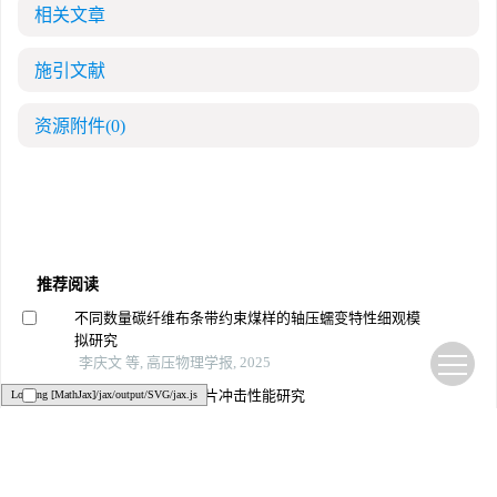
相关文章
施引文献
资源附件
(0)
推荐阅读
不同数量碳纤维布条带约束煤样的轴压蠕变特性细观模
拟研究
李庆文 等, 高压物理学报, 2025
碳纤维复合靶板抗破片冲击性能研究
Loading [MathJax]/jax/output/SVG/jax.js
李巧歌 等, 高压物理学报, 2024
环氧树脂玻璃钢的动静态拉伸力学特性
乔井彦 等, 高压物理学报, 2023