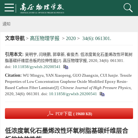
通知
文章导航
>
高压物理学报
>
2020
>
34(6): 061301.
《高压物理学报》第三届青年编委会招募启事
引用本文:
吴明宇, 闫晓鹏, 郭章新, 崔俊杰. 低浓度氧化石墨烯改性环氧树
第五届高压科学卓越青年学者评选通知
脂基碳纤维层合板的拉伸性能[J]. 高压物理学报, 2020, 34(6): 061301.
doi:
10.11858/gywlxb.20200541
2024年度《高压物理学报》优秀审稿人评选结果
Citation:
WU Mingyu, YAN Xiaopeng, GUO Zhangxin, CUI Junjie. Tensile
Properties of Low Concentration Graphene Oxide Modified Epoxy Resin-
2024年上海光源同步辐射大压机实验技术培训班通知
Based Carbon Fiber Laminate[J].
Chinese Journal of High Pressure Physics
,
2020, 34(6): 061301.
doi:
10.11858/gywlxb.20200541
《高压物理学报》将于2025年1月由双月刊变更为月刊
PDF下载
( 19680 KB)
动载下材料物性机器学习与高通量研究专刊征稿启事
低浓度氧化石墨烯改性环氧树脂基碳纤维层合
《高压物理学报》第二届青年编委会招募启事