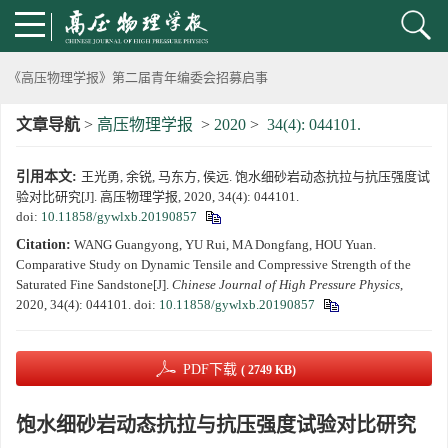
动载下材料物性机器学习与高通量研究专刊征稿启事
《高压物理学报》第二届青年编委会招募启事
文章导航
>
高压物理学报
>
2020
>
34(4): 044101.
《高压物理学报》2023年度优秀审稿人和优秀论文评选结果
引用本文:
王光勇, 余锐, 马东方, 侯远. 饱水细砂岩动态抗拉与抗压强度试
第十四届全国爆炸力学学术会议 第二轮通知
验对比研究[J]. 高压物理学报, 2020, 34(4): 044101.
doi:
10.11858/gywlxb.20190857
第二十一届中国高压科学学术会议第一轮通知
Citation:
WANG Guangyong, YU Rui, MA Dongfang, HOU Yuan.
Comparative Study on Dynamic Tensile and Compressive Strength of the
通知
Saturated Fine Sandstone[J].
Chinese Journal of High Pressure Physics
,
2020, 34(4): 044101.
doi:
10.11858/gywlxb.20190857
《高压物理学报》第三届青年编委会招募启事
PDF下载
( 2749 KB)
饱水细砂岩动态抗拉与抗压强度试验对比研究