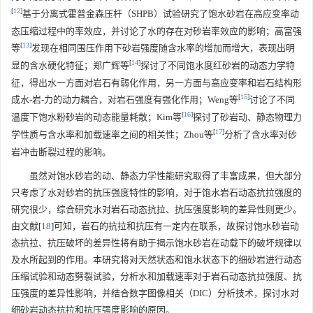
[
12
]
基于分离式霍普金森压杆（SHPB）试验研究了饱水砂岩在高应变率动
态压缩过程中的率效应，并讨论了水的存在对砂岩率效应的影响；高富强
[
13
]
等
发现在相同围压作用下砂岩强度随含水率的增加而增大，表现出明
[
14
]
显的含水硬化特征；郑广辉等
探讨了不同饱水度红砂岩的动态力学特
征，得出水一方面对岩石有弱化作用，另一方面与高应变率和岩石结构形
[
15
]
成水-岩-力的动力耦合，对岩石强度有强化作用；Weng等
讨论了不同
[
16
]
温度下饱水粉砂岩的动态能量耗散；Kim等
探讨了砂岩动、静态物理力
[
17
]
学性质与含水率和加载速率之间的相关性；Zhou等
分析了含水率对砂
岩冲击断裂过程的影响。
虽然对饱水砂岩的动、静态力学性能研究取得了丰富成果，但大部分
只考虑了水对砂岩的抗压强度特性的影响，对于饱水岩石动态抗拉强度的
研究很少，综合研究水对岩石动态抗拉、抗压强度影响的差异性则更少。
由文献[
18
]可知，岩石的抗拉和抗压有一定内在联系，故探讨饱水砂岩动
态抗拉、抗压破坏的差异性将有助于揭示饱水砂岩在动载下的破坏规律以
及水所起到的作用。本研究将对天然状态和饱水状态下的细砂岩进行动态
压缩试验和动态劈裂试验，分析水和加载速率对于岩石动态抗拉强度、抗
压强度的差异性影响，并结合数字图像相关（DIC）分析技术，探讨水对
细砂岩动态抗拉和抗压强度影响的原因。