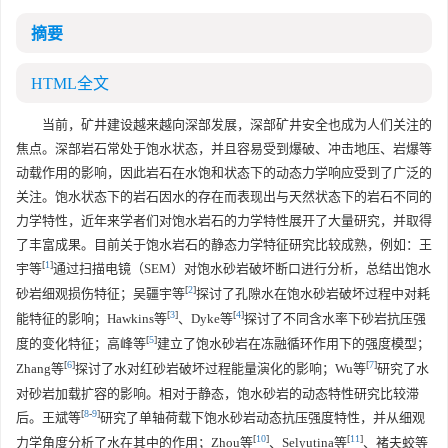
摘要
HTML全文
当前，矿井建设越来越向深部发展，深部矿井安全也成为人们关注的
焦点。深部岩石常处于饱水状态，并且容易受到爆破、冲击地压、岩爆等
动载作用的影响，因此岩石在水饱和状态下的动态力学响应受到了广泛的
关注。饱水状态下的岩石因水的存在而表现出与天然状态下的岩石不同的
力学特性，近年来学者们对饱水岩石的力学特性展开了大量研究，并取得
了丰富成果。目前关于饱水岩石的静态力学特征研究比较成熟，例如：王
[
1
]
宇等
通过扫描电镜（SEM）对饱水砂岩破坏断口进行分析，总结出饱水
[
2
]
砂岩细观损伤特征；吴疆宇等
探讨了孔隙水在饱水砂岩破坏过程中对耗
[
3
]
[
4
]
能特征的影响；Hawkins等
、Dyke等
探讨了不同含水率下砂岩抗压强
[
5
]
度的变化特征；高峰等
建立了饱水砂岩在冻融循环作用下的强度模型；
[
6
]
[
7
]
Zhang等
探讨了水对红砂岩破坏过程能量演化的影响；Wu等
研究了水
对砂岩加载扩容的影响。相对于静态，饱水砂岩的动态特性研究比较滞
[
8
-
9
]
后。王斌等
研究了单轴荷载下饱水砂岩动态抗压强度特性，并从细观
[
10
]
[
11
]
力学角度分析了水在其中的作用；Zhou等
、Selyutina等
、褚夫蛟等