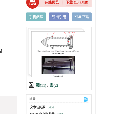
在线预览
下载
(13.7MB)
手机阅读
导出引用
XML下载
al
图(11)
/
表(2)
计量
文章访问数:
8656