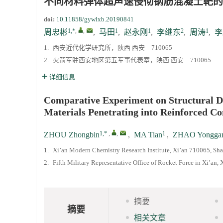
不同材料弹体超声速侵彻钢筋混凝土靶的
doi:
10.11858/gywlxb.20190841
1,*
,
,
1
1
2
1
周忠彬
,
马田
,
赵永刚
,
李继东
,
周涛
,
李
1.
西安近代化学研究所，陕西 西安 710065
2.
火箭军驻西安地区第五军事代表室，陕西 西安 710065
详细信息
Comparative Experiment on Structural Da
Materials Penetrating into Reinforced Co
1,*
,
,
1
ZHOU Zhongbin
,
MA Tian
,
ZHAO Yongga
1.
Xi’an Modern Chemistry Research Institute, Xi’an 710065, Sh
2.
Fifth Military Representative Office of Rocket Force in Xi’an,
摘要
摘要
相关文章