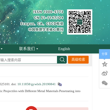
联系我们
English
分享
高级检索
25101.
doi:
10.11858/gywlxb.20190841
ojectiles with Different Metal Materials Penetrating into