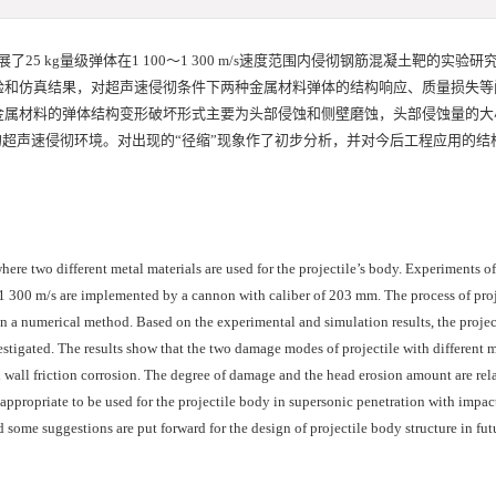
25 kg量级弹体在1 100～1 300 m/s速度范围内侵彻钢筋混凝土靶的实验
验和仿真结果，对超声速侵彻条件下两种金属材料弹体的结构响应、质量损失等
金属材料的弹体结构变形破坏形式主要为头部侵蚀和侧壁磨蚀，头部侵蚀量的大
度量级的超声速侵彻环境。对出现的“径缩”现象作了初步分析，并对今后工程应用的
here two different metal materials are used for the projectile’s body. Experiments of
1 300 m/s are implemented by a cannon with caliber of 203 mm. The process of proj
on a numerical method. Based on the experimental and simulation results, the projec
estigated. The results show that the two damage modes of projectile with different 
 wall friction corrosion. The degree of damage and the head erosion amount are rela
 appropriate to be used for the projectile body in supersonic penetration with impac
ome suggestions are put forward for the design of projectile body structure in fut