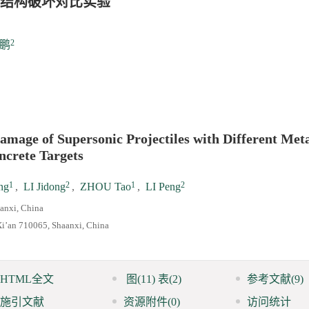
结构破坏对比实验
2
鹏
mage of Supersonic Projectiles with Different Met
ncrete Targets
1
2
1
2
ng
,
LI Jidong
,
ZHOU Tao
,
LI Peng
aanxi, China
 Xi’an 710065, Shaanxi, China
HTML全文
图
(11)
表
(2)
参考文献
(9)
施引文献
资源附件
(0)
访问统计