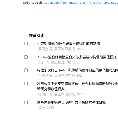
Key words:
supersonic
/
penetration
/
reinforced concrete targe
推荐阅读
约束对陶瓷/钢复合靶板抗侵彻性能的影响
夏习持 等, 高压物理学报, 2023
Al/cfrp/混合蜂窝铝复合夹芯多层结构抗侵彻数值模拟
纪垚 等, 高压物理学报, 2023
错位多次打击下uhpc靶体损伤破坏效应的数值模拟研
宗香华 等, 高压物理学报, 2024
冲击载荷下分支交错层状仿生复合材料动态断裂行为
验研究和数值模拟
张海广 等, 高压物理学报, 2022
薄基体装甲钢弹击侵彻行为与极限抗弹性研究
爆破, 2025