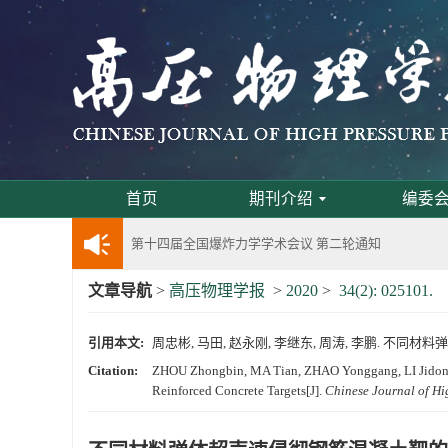
《高压物理学报》将于2025年1月由双月刊变更
动载下材料物性机器学习与高通量研究专刊征稿
《高压物理学报》第二届青年编委会招募启事
《高压物理学报》2023年度优秀审稿人和优秀
首页
期刊介绍
编委
第十四届全国爆炸力学学术会议 第二轮通知
文章导航
>
高压物理学报
>
2020
>
34(2): 025101.
第二十一届中国高压科学学术会议第一轮通知
引用本文:
周忠彬, 马田, 赵永刚, 李继东, 周涛, 李鹏. 不同材料弹
通知
Citation:
ZHOU Zhongbin, MA Tian, ZHAO Yonggang, LI Jidong, Z
Reinforced Concrete Targets[J].
Chinese Journal of Hi
《高压物理学报》第三届青年编委会招募启事