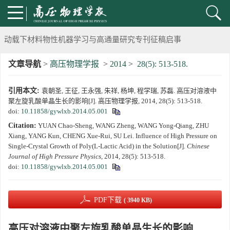
《高压物理学报》将于2025年1月由双月刊变更为月刊
动载下材料物性机器学习与高通量研究专刊征稿启事
文章导航
>
高压物理学报
>
2014
>
28(5): 513-518.
《高压物理学报》第二届青年编委会招募启事
引用本文:
袁朝圣, 王征, 王永强, 朱祥, 杨坤, 程学瑞, 苏磊. 高压对溶液中
《高压物理学报》2023年度优秀审稿人和优秀论文评选结果
聚左旋乳酸单晶生长的影响[J]. 高压物理学报, 2014, 28(5): 513-518.
doi:
10.11858/gywlxb.2014.05.001
第十四届全国爆炸力学学术会议 第二轮通知
Citation:
YUAN Chao-Sheng, WANG Zheng, WANG Yong-Qiang, ZHU
Xiang, YANG Kun, CHENG Xue-Rui, SU Lei. Influence of High Pressure on
第二十一届中国高压科学学术会议第一轮通知
Single-Crystal Growth of Poly(L-Lactic Acid) in the Solution[J].
Chinese
Journal of High Pressure Physics
, 2014, 28(5): 513-518.
doi:
10.11858/gywlxb.2014.05.001
通知
《高压物理学报》第三届青年编委会招募启事
PDF下载
( 3940 KB)
高压对溶液中聚左旋乳酸单晶生长的影响