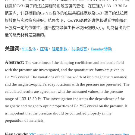
线宽和Ce3+离子的法拉第旋转角随压强的变化，在压强为1.33~13.30 Pa
范围内，计算得到的Ce:YIG晶体的铁磁共振线宽以及Ce3+离子的法拉第
旋转角与实验符合较好。结果表明，Ce:YIG晶体的磁性和磁光性能都对
压强有一定的依赖性，适当控制晶体生长环境压强的大小，对制备出高性
能的磁光材料是重要的。
关键词:
YIG晶体
/
压强
/
阻尼系数
/
共振线宽
/
Faraday转动
Abstract:
The variations of the damping coefficient and molecule field
with the pressure are investigated, and the quantitative forms are given in
Ce:YIG crystal. The variations of the line width of iron magnetic resonance
and the magneto-optic Faraday rotations with the pressure are presented. The
calculated results are agreement with the measured values in the pressure
range of 1.33-13.30 Pa. The investigation indicates the dependence of the
magnetic and magneto-optic properties of Ce:YIG crystal on the pressure. It
is important that the pressure should be controlled properly in the
preparation of materials.
Key words:
YIG crystal
/
pressure
/
damping coefficient
/
resonance line