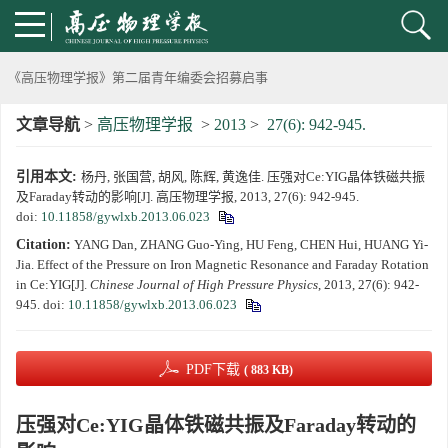
动载下材料物性机器学习与高通量研究专刊征稿启事
《高压物理学报》第二届青年编委会招募启事
文章导航
>
高压物理学报
>
2013
>
27(6): 942-945.
《高压物理学报》2023年度优秀审稿人和优秀论文评选结果
引用本文:
杨丹, 张国营, 胡风, 陈辉, 黄逸佳. 压强对Ce:YIG晶体铁磁共振
第十四届全国爆炸力学学术会议 第二轮通知
及Faraday转动的影响[J]. 高压物理学报, 2013, 27(6): 942-945.
doi:
10.11858/gywlxb.2013.06.023
第二十一届中国高压科学学术会议第一轮通知
Citation:
YANG Dan, ZHANG Guo-Ying, HU Feng, CHEN Hui, HUANG Yi-
Jia. Effect of the Pressure on Iron Magnetic Resonance and Faraday Rotation
通知
in Ce:YIG[J].
Chinese Journal of High Pressure Physics
, 2013, 27(6): 942-
945.
doi:
10.11858/gywlxb.2013.06.023
《高压物理学报》第三届青年编委会招募启事
PDF下载
( 883 KB)
压强对Ce:YIG晶体铁磁共振及Faraday转动的