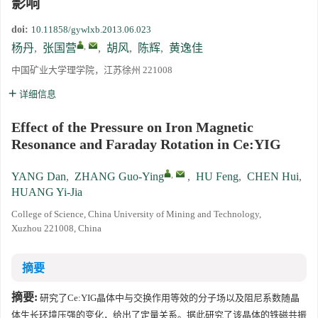
影响
doi:
10.11858/gywlxb.2013.06.023
,
杨丹
,
张国营
,
胡风
,
陈辉
,
黄逸佳
中国矿业大学理学院，江苏徐州 221008
详细信息
Effect of the Pressure on Iron Magnetic
Resonance and Faraday Rotation in Ce:YIG
,
YANG Dan
,
ZHANG Guo-Ying
,
HU Feng
,
CHEN Hui
,
HUANG Yi-Jia
College of Science, China University of Mining and Technology,
Xuzhou 221008, China
摘要
摘要:
研究了Ce:YIG晶体中与交换作用等效的分子场以及阻尼系数随晶
体生长环境压强的变化，给出了定量关系。据此研究了该晶体的铁磁共振