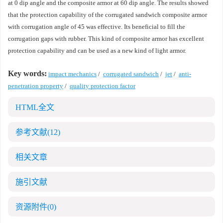
at 0 dip angle and the composite armor at 60 dip angle. The results showed
that the protection capability of the corrugated sandwich composite armor
with corrugation angle of 45 was effective. Its beneficial to fill the
corrugation gaps with rubber. This kind of composite armor has excellent
protection capability and can be used as a new kind of light armor.
Key words:
impact mechanics
/
corrugated sandwich
/
jet
/
anti-
penetration property
/
quality protection factor
HTML全文
参考文献
(12)
相关文章
施引文献
资源附件
(0)