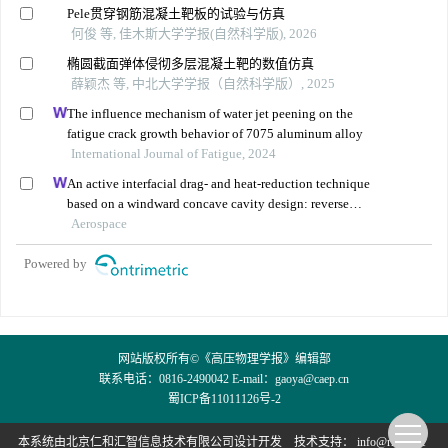
Pele贯穿钢筋混凝土靶板的试验与仿真
何俊 等, 佳木斯大学学报(自然科学版), 2026
椭圆截面弹体侵彻多层混凝土靶的数值仿真
薛颖杰 等, 中北大学学报（自然科学版）, 2025
The influence mechanism of water jet peening on the
fatigue crack growth behavior of 7075 aluminum alloy
International Journal of Fatigue, 2024
An active interfacial drag- and heat-reduction technique
based on a windward concave cavity design: reverse
jetting
Aerospace
Powered by
网站版权所有©《高压物理学报》编辑部
联系电话：0816-2490042 E-mail：
gaoya@caep.cn
蜀ICP备11011126号-2
本系统由
北京仁和汇智信息技术有限公司
设计开发
技术支持：
info@rhhz.net