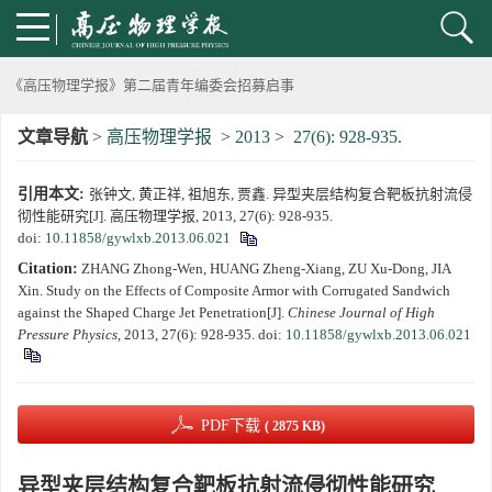
动载下材料物性机器学习与高通量研究专刊征稿启事
《高压物理学报》第二届青年编委会招募启事
文章导航
>
高压物理学报
>
2013
>
27(6): 928-935.
《高压物理学报》2023年度优秀审稿人和优秀论文评选结果
引用本文:
张钟文, 黄正祥, 祖旭东, 贾鑫. 异型夹层结构复合靶板抗射流侵
第十四届全国爆炸力学学术会议 第二轮通知
彻性能研究[J]. 高压物理学报, 2013, 27(6): 928-935.
doi:
10.11858/gywlxb.2013.06.021
第二十一届中国高压科学学术会议第一轮通知
Citation:
ZHANG Zhong-Wen, HUANG Zheng-Xiang, ZU Xu-Dong, JIA
Xin. Study on the Effects of Composite Armor with Corrugated Sandwich
通知
against the Shaped Charge Jet Penetration[J].
Chinese Journal of High
Pressure Physics
, 2013, 27(6): 928-935.
doi:
10.11858/gywlxb.2013.06.021
《高压物理学报》第三届青年编委会招募启事
PDF下载
( 2875 KB)
异型夹层结构复合靶板抗射流侵彻性能研究