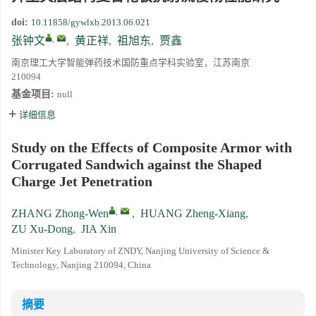
doi:
10.11858/gywlxb.2013.06.021
,
张钟文
,
黄正祥
,
祖旭东
,
贾鑫
南京理工大学智能弹药技术国防重点学科实验室，江苏南京
210094
基金项目:
null
详细信息
Study on the Effects of Composite Armor with
Corrugated Sandwich against the Shaped
Charge Jet Penetration
,
ZHANG Zhong-Wen
,
HUANG Zheng-Xiang
,
ZU Xu-Dong
,
JIA Xin
Minister Key Laboratory of ZNDY, Nanjing University of Science &
Technology, Nanjing 210094, China
摘要