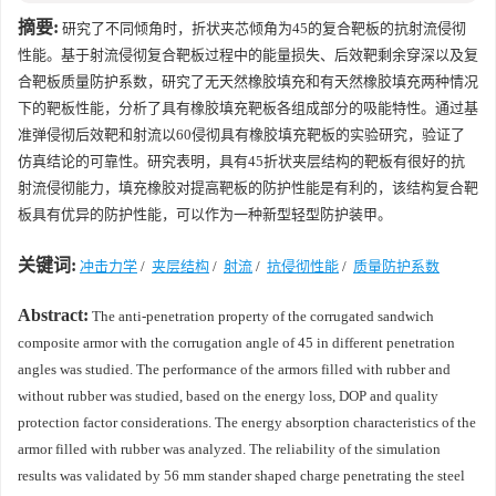
摘要:
研究了不同倾角时，折状夹芯倾角为45的复合靶板的抗射流侵彻
性能。基于射流侵彻复合靶板过程中的能量损失、后效靶剩余穿深以及复
合靶板质量防护系数，研究了无天然橡胶填充和有天然橡胶填充两种情况
下的靶板性能，分析了具有橡胶填充靶板各组成部分的吸能特性。通过基
准弹侵彻后效靶和射流以60侵彻具有橡胶填充靶板的实验研究，验证了
仿真结论的可靠性。研究表明，具有45折状夹层结构的靶板有很好的抗
射流侵彻能力，填充橡胶对提高靶板的防护性能是有利的，该结构复合靶
板具有优异的防护性能，可以作为一种新型轻型防护装甲。
关键词:
冲击力学
/
夹层结构
/
射流
/
抗侵彻性能
/
质量防护系数
Abstract:
The anti-penetration property of the corrugated sandwich
composite armor with the corrugation angle of 45 in different penetration
angles was studied. The performance of the armors filled with rubber and
without rubber was studied, based on the energy loss, DOP and quality
protection factor considerations. The energy absorption characteristics of the
armor filled with rubber was analyzed. The reliability of the simulation
results was validated by 56 mm stander shaped charge penetrating the steel