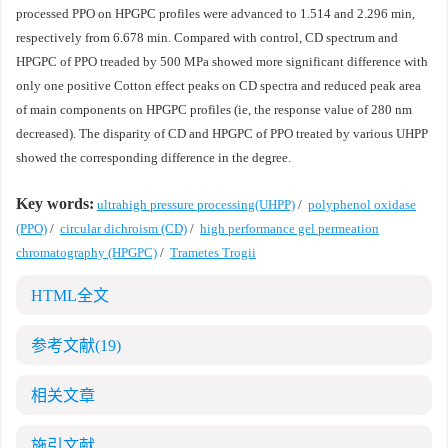
processed PPO on HPGPC profiles were advanced to 1.514 and 2.296 min,
respectively from 6.678 min. Compared with control, CD spectrum and
HPGPC of PPO treaded by 500 MPa showed more significant difference with
only one positive Cotton effect peaks on CD spectra and reduced peak area
of main components on HPGPC profiles (ie, the response value of 280 nm
decreased). The disparity of CD and HPGPC of PPO treated by various UHPP
showed the corresponding difference in the degree.
Key words:
ultrahigh pressure processing(UHPP)
/
polyphenol oxidase
(PPO)
/
circular dichroism (CD)
/
high performance gel permeation
chromatography (HPGPC)
/
Trametes Trogii
HTML全文
参考文献
(19)
相关文章
施引文献