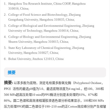
1.
Hangzhou Tea Research Institute, China COOP, Hangzhou
310016, China;
2.
College of Food Science and Biotechnology, Zhejiang
Gongshang University, Hangzhou 310035, China;
3.
College of Biological and Envrionmental Engineering, Zhejiang
University of Technology, Hangzhou 310014, China;
4.
College of Biology and Environmental Engineering, Zhejiang
Shuren University, Hangzhou 310015, China;
5.
State Key Laboratory of Chemical Engineering, Zhejiang
University, Hangzhou 310027, China;
6.
Bohai University, Jinzhou 121013, China
摘要
摘要:
以茶多酚为底物，测定毛栓菌多酚氧化酶（Polyphenol Oxidase，
PPO）活性的最适pH值为5.0、最适底物浓度为4 mg/mL，经100、300和
500 MPa超高压处理10 min的PPO酶活分别是未处理的93%、87%和
86%。圆二色谱和高效液相凝胶渗透色谱分析结果显示，100和300 MPa
压力处理PPO的圆二色谱位于190~210 nm的正Cotton效应峰分别产生褶皱