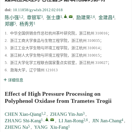
doi:
10.11858/gywlxb.2012.02.018
通知
1,2
3
1
,
,
2,6
4
陈小强
,
章银军
,
张士康
,
励建荣
,
金建昌
,
5
1
郑娜
,
杨秀芳
《高压物理学报》第三届青年编委会招募启事
1.
中华全国供销合作总社杭州茶叶研究院，浙江杭州 310016；
2.
浙江工商大学食品与生物工程学院，浙江杭州 310035；
3.
浙江工业大学生物与环境工程学院，浙江杭州 310014；
4.
浙江树人大学生物与环境工程学院，浙江杭州 310015；
5.
浙江大学化学工程联合国家重点实验室，浙江杭州 310027；
6.
渤海大学，辽宁锦州 121013
详细信息
Effect of High Pressure Processing on
Polyphenol Oxidase from Trametes Trogii
1,2
3
CHEN Xiao-Qiang
,
ZHANG Yin-Jun
,
1
,
,
2,6
4
ZHANG Shi-Kang
,
LI Jian-Rong
,
JIN Jian-Chang
,
5
1
ZHENG Na
,
YANG Xiu-Fang