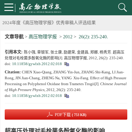
第五届高压科学卓越青年学者评选通知
2024年度《高压物理学报》优秀审稿人评选结果
文章导航
>
高压物理学报
>
2012
>
26(2): 235-240.
2024年上海光源同步辐射大压机实验技术培训班通知
引用本文:
陈小强, 章银军, 张士康, 励建荣, 金建昌, 郑娜, 杨秀芳. 超高压
《高压物理学报》将于2025年1月由双月刊变更为月刊
处理对毛栓菌多酚氧化酶的影响[J]. 高压物理学报, 2012, 26(2): 235-240.
doi:
10.11858/gywlxb.2012.02.018
动载下材料物性机器学习与高通量研究专刊征稿启事
Citation:
CHEN Xiao-Qiang, ZHANG Yin-Jun, ZHANG Shi-Kang, LI Jian-
Rong, JIN Jian-Chang, ZHENG Na, YANG Xiu-Fang. Effect of High Pressure
《高压物理学报》第二届青年编委会招募启事
Processing on Polyphenol Oxidase from Trametes Trogii[J].
Chinese Journal
of High Pressure Physics
, 2012, 26(2): 235-240.
doi:
10.11858/gywlxb.2012.02.018
《高压物理学报》2023年度优秀审稿人和优秀论文评选结果
第十四届全国爆炸力学学术会议 第二轮通知
PDF下载
( 753 KB)
第二十一届中国高压科学学术会议第一轮通知
超高压处理对毛栓菌多酚氧化酶的影响