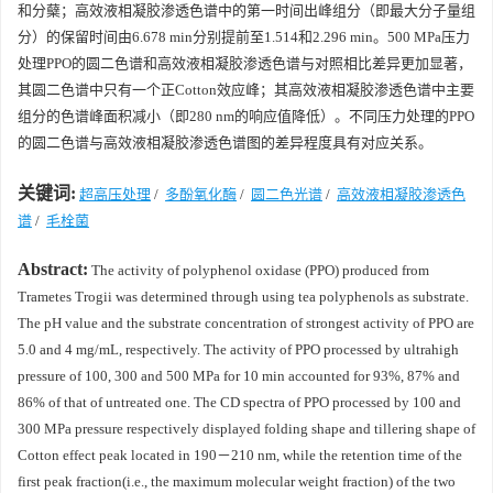
和分蘖；高效液相凝胶渗透色谱中的第一时间出峰组分（即最大分子量组
分）的保留时间由6.678 min分别提前至1.514和2.296 min。500 MPa压力
处理PPO的圆二色谱和高效液相凝胶渗透色谱与对照相比差异更加显著，
其圆二色谱中只有一个正Cotton效应峰；其高效液相凝胶渗透色谱中主要
组分的色谱峰面积减小（即280 nm的响应值降低）。不同压力处理的PPO
的圆二色谱与高效液相凝胶渗透色谱图的差异程度具有对应关系。
关键词:
超高压处理
/
多酚氧化酶
/
圆二色光谱
/
高效液相凝胶渗透色
谱
/
毛栓菌
Abstract:
The activity of polyphenol oxidase (PPO) produced from
Trametes Trogii was determined through using tea polyphenols as substrate.
The pH value and the substrate concentration of strongest activity of PPO are
5.0 and 4 mg/mL, respectively. The activity of PPO processed by ultrahigh
pressure of 100, 300 and 500 MPa for 10 min accounted for 93%, 87% and
86% of that of untreated one. The CD spectra of PPO processed by 100 and
300 MPa pressure respectively displayed folding shape and tillering shape of
Cotton effect peak located in 190－210 nm, while the retention time of the
first peak fraction(i.e., the maximum molecular weight fraction) of the two