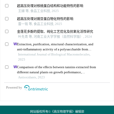
超高压处理对核桃蛋白结构和功能特性的影响
王娣 等, 食品工业科技, 2025
超高压处理对豌豆蛋白物化特性的影响
雷一铭 等, 食品工业科技, 2025
金莲花多酚的提取、纯化工艺优化及抗氧化活性研究
叶先青 等, 河南工业大学学报（自然科学版）, 2024
Extraction, purification, structural characterization, and
anti-inflammatory activity of a polysaccharide from
lespedeza formosa
International Journal of Biological Macromolecules,
2025
Comparison of the effects between tannins extracted from
different natural plants on growth performance,
antioxidant capacity, immunity, and intestinal flora of
Antioxidants, 2023
broiler chickens
Powered by
网站版权所有©《高压物理学报》编辑部