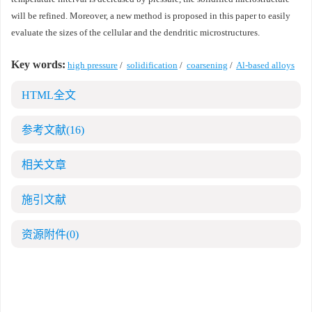
will be refined. Moreover, a new method is proposed in this paper to easily
evaluate the sizes of the cellular and the dendritic microstructures.
Key words:
high pressure
/
solidification
/
coarsening
/
Al-based alloys
HTML全文
参考文献
(16)
相关文章
施引文献
资源附件
(0)