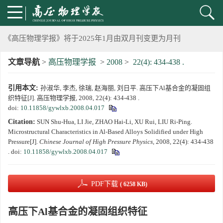
2024年上海光源同步辐射大压机实验技术培训班通知
《高压物理学报》将于2025年1月由双月刊变更为月刊
文章导航
>
高压物理学报
>
2008
>
22(4): 434-438 .
动载下材料物性机器学习与高通量研究专刊征稿启事
引用本文:
孙淑华, 李杰, 徐瑞, 赵海丽, 刘日平. 高压下Al基合金的凝固组
《高压物理学报》第二届青年编委会招募启事
织特征[J]. 高压物理学报, 2008, 22(4): 434-438 .
doi:
10.11858/gywlxb.2008.04.017
《高压物理学报》2023年度优秀审稿人和优秀论文评选结果
Citation:
SUN Shu-Hua, LI Jie, ZHAO Hai-Li, XU Rui, LIU Ri-Ping.
Microstructural Characteristics in Al-Based Alloys Solidified under High
第十四届全国爆炸力学学术会议 第二轮通知
Pressure[J].
Chinese Journal of High Pressure Physics
, 2008, 22(4): 434-438
.
doi:
10.11858/gywlxb.2008.04.017
第二十一届中国高压科学学术会议第一轮通知
PDF下载
( 6258 KB)
通知
高压下Al基合金的凝固组织特征
《高压物理学报》第三届青年编委会招募启事