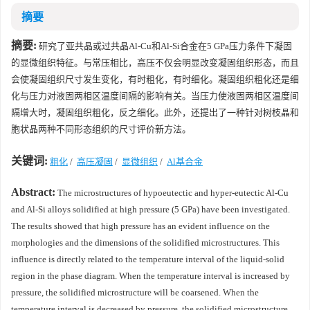
摘要
摘要:
研究了亚共晶或过共晶Al-Cu和Al-Si合金在5 GPa压力条件下凝固
的显微组织特征。与常压相比，高压不仅会明显改变凝固组织形态，而且
会使凝固组织尺寸发生变化，有时粗化，有时细化。凝固组织粗化还是细
化与压力对液固两相区温度间隔的影响有关。当压力使液固两相区温度间
隔增大时，凝固组织粗化，反之细化。此外，还提出了一种针对树枝晶和
胞状晶两种不同形态组织的尺寸评价新方法。
关键词:
粗化
/
高压凝固
/
显微组织
/
Al基合金
Abstract:
The microstructures of hypoeutectic and hyper-eutectic Al-Cu
and Al-Si alloys solidified at high pressure (5 GPa) have been investigated.
The results showed that high pressure has an evident influence on the
morphologies and the dimensions of the solidified microstructures. This
influence is directly related to the temperature interval of the liquid-solid
region in the phase diagram. When the temperature interval is increased by
pressure, the solidified microstructure will be coarsened. When the
temperature interval is decreased by pressure, the solidified microstructure