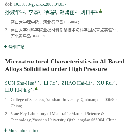
doi:
10.11858/gywlxb.2008.04.017
1,2
2
2
2
2
,
孙淑华
,
李杰
,
徐瑞
,
赵海丽
,
刘日平
1.
燕山大学理学院，河北秦皇岛 066004；
2.
燕山大学材料学院亚稳材料制备技术与科学国家重点实验室，
河北秦皇岛 066004
详细信息
Microstructural Characteristics in Al-Based
Alloys Solidified under High Pressure
1,2
2
2
2
SUN Shu-Hua
,
LI Jie
,
ZHAO Hai-Li
,
XU Rui
,
2
,
LIU Ri-Ping
1.
College of Sciences, Yanshan University, Qinhuangdao 066004,
China;
2.
State Key Laboratory of Metastable Material Science &
Technology, Yanshan University, Qinhuangdao 066004, China
More Information