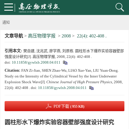
通知
文章导航
>
高压物理学报
>
2008
>
22(4): 402-408 .
《高压物理学报》第三届青年编委会招募启事
引用本文:
樊自建, 沈兆武, 廖学燕, 刘原栋. 圆柱形水下爆炸实验容器壁部
第五届高压科学卓越青年学者评选通知
强度设计研究[J]. 高压物理学报, 2008, 22(4): 402-408 .
doi:
10.11858/gywlxb.2008.04.011
2024年度《高压物理学报》优秀审稿人评选结果
Citation:
FAN Zi-Jian, SHEN Zhao-Wu, LIAO Xue-Yan, LIU Yuan-Dong.
Study on the Intensity of the Cylindrical Vessel by the Inner Underwater
2024年上海光源同步辐射大压机实验技术培训班通知
Explosion Shock Wave[J].
Chinese Journal of High Pressure Physics
, 2008,
22(4): 402-408 .
doi:
10.11858/gywlxb.2008.04.011
《高压物理学报》将于2025年1月由双月刊变更为月刊
PDF下载
( 955 KB)
动载下材料物性机器学习与高通量研究专刊征稿启事
圆柱形水下爆炸实验容器壁部强度设计研究
《高压物理学报》第二届青年编委会招募启事