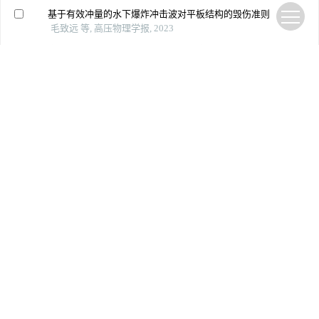
基于有效冲量的水下爆炸冲击波对平板结构的毁伤准则
毛致远 等, 高压物理学报, 2023
内爆炸载荷下双向波纹夹芯管的动力响应及抗爆性能预
测
唐波 等, 高压物理学报, 2024
乳化炸药水下爆炸载荷输出特性实验研究
郑欣颖 等, 高压物理学报, 2022
采用压电波动法的水下消能爆破损伤特征试验研究
熊伟 等, 爆破, 2025
悬挂式矩形水墙对爆炸冲击波削减效果的实验研究
张波涛 等, 爆破器材, 2024
热采井筒高压条件下过热水膨胀蒸汽爆炸试验研究
张军 等, 安全与环境学报, 2026
气爆过程中折板型竖井水力特性试验研究
杨乾 等, 西南交通大学学报, 2023
The axial compressive performance of cfsp walls under the
multi-axial strength theory
Structures, 2025