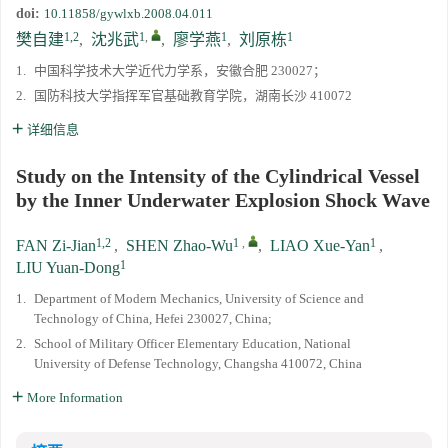
doi:
10.11858/gywlxb.2008.04.011
《高压物理学报》2023年度优秀审稿人和优秀论文评选结果
1,2
1
,
1
1
樊自建
,
沈兆武
,
廖学燕
,
刘原栋
1.
中国科学技术大学近代力学系，安徽合肥 230027；
第十四届全国爆炸力学学术会议 第二轮通知
2.
国防科技大学指挥军官基础教育学院，湖南长沙 410072
详细信息
第二十一届中国高压科学学术会议第一轮通知
Study on the Intensity of the Cylindrical Vessel
通知
by the Inner Underwater Explosion Shock Wave
《高压物理学报》第三届青年编委会招募启事
1,2
1
,
1
FAN Zi-Jian
,
SHEN Zhao-Wu
,
LIAO Xue-Yan
,
1
LIU Yuan-Dong
1.
Department of Modern Mechanics, University of Science and
Technology of China, Hefei 230027, China;
2.
School of Military Officer Elementary Education, National
University of Defense Technology, Changsha 410072, China
More Information