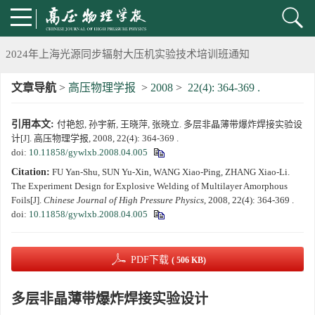
2024年度《高压物理学报》优秀审稿人评选结果
2024年上海光源同步辐射大压机实验技术培训班通知
文章导航
>
高压物理学报
>
2008
>
22(4): 364-369 .
《高压物理学报》将于2025年1月由双月刊变更为月刊
引用本文:
付艳恕, 孙宇新, 王晓萍, 张晓立. 多层非晶薄带爆炸焊接实验设
动载下材料物性机器学习与高通量研究专刊征稿启事
计[J]. 高压物理学报, 2008, 22(4): 364-369 .
doi:
10.11858/gywlxb.2008.04.005
《高压物理学报》第二届青年编委会招募启事
Citation:
FU Yan-Shu, SUN Yu-Xin, WANG Xiao-Ping, ZHANG Xiao-Li.
The Experiment Design for Explosive Welding of Multilayer Amorphous
《高压物理学报》2023年度优秀审稿人和优秀论文评选结果
Foils[J].
Chinese Journal of High Pressure Physics
, 2008, 22(4): 364-369 .
doi:
10.11858/gywlxb.2008.04.005
第十四届全国爆炸力学学术会议 第二轮通知
PDF下载
( 506 KB)
第二十一届中国高压科学学术会议第一轮通知
多层非晶薄带爆炸焊接实验设计
通知