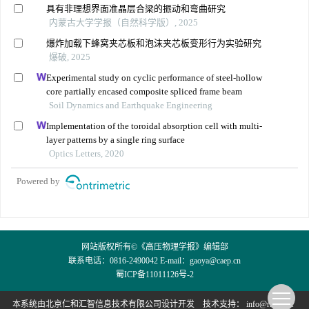
具有非理想界面准晶层合梁的振动和弯曲研究
内蒙古大学学报（自然科学版）, 2025
爆炸加载下蜂窝夹芯板和泡沫夹芯板变形行为实验研究
爆破, 2025
Experimental study on cyclic performance of steel-hollow
core partially encased composite spliced frame beam
Soil Dynamics and Earthquake Engineering
Implementation of the toroidal absorption cell with multi-
layer patterns by a single ring surface
Optics Letters, 2020
Powered by
网站版权所有©《高压物理学报》编辑部
联系电话：0816-2490042 E-mail：
gaoya@caep.cn
蜀ICP备11011126号-2
本系统由
北京仁和汇智信息技术有限公司
设计开发
技术支持：
info@rhhz.net