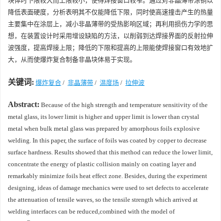
块体时下限较大而上限较小，使得焊接窗口较窄。通过对非晶薄带涂铜以
降低表面硬度，分析表明其不仅能降低下限，同时使高速撞击产生的热量
主要集中在涂层上，减小非晶薄带的受热影响区域；再利用损伤力学的思
想，在装置设计时采用增设缺陷的方法，以削弱到达焊接界面的反射拉伸
波强度，提高焊接上限；降低的下限和提高的上限能使焊接窗口有效地扩
大，从而使爆炸复合制备非晶块体易于实现。
关键词:
爆炸复合
/
非晶薄带
/
温度场
/
拉伸波
Abstract:
Because of the high strength and temperature sensitivity of the
metal glass, its lower limit is higher and upper limit is lower than crystal
metal when bulk metal glass was prepared by amorphous foils explosive
welding. In this paper, the surface of foils was coated by copper to decrease
surface hardness. Results showed that this method can reduce the lower limit,
concentrate the energy of plastic collision mainly on coating layer and
remarkably minimize foils heat effect zone. Besides, during the experiment
designing, ideas of damage mechanics were used to set defects to accelerate
the attenuation of tensile waves, so the tensile strength which arrived at
welding interfaces can be reduced,combined with the model of