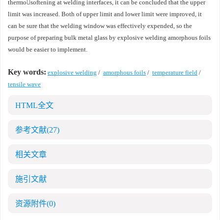
thermosoftening at welding interfaces, it can be concluded that the upper
limit was increased. Both of upper limit and lower limit were improved, it
can be sure that the welding window was effectively expended, so the
purpose of preparing bulk metal glass by explosive welding amorphous foils
would be easier to implement.
Key words:
explosive welding
/
amorphous foils
/
temperature field
/
tensile wave
HTML全文
参考文献
(27)
相关文章
施引文献
资源附件
(0)