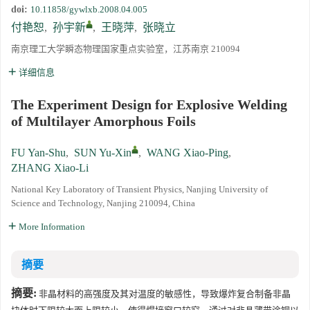
doi:
10.11858/gywlxb.2008.04.005
《高压物理学报》第三届青年编委会招募启事
付艳恕
,
孙宇新
,
王晓萍
,
张晓立
南京理工大学瞬态物理国家重点实验室，江苏南京 210094
详细信息
The Experiment Design for Explosive Welding
of Multilayer Amorphous Foils
FU Yan-Shu
,
SUN Yu-Xin
,
WANG Xiao-Ping
,
ZHANG Xiao-Li
National Key Laboratory of Transient Physics, Nanjing University of
Science and Technology, Nanjing 210094, China
More Information
摘要
摘要:
非晶材料的高强度及其对温度的敏感性，导致爆炸复合制备非晶