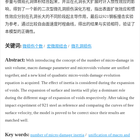
参量与微观孔洞体积结合起来，并且在孔洞长大扩展时计入惯性效应的影
响，得到了一个新的二次型微孔洞损伤演化方程，指出表面扩张效应和惯
性效应分别在孔洞长大的不同阶段起主导作用，最后以921钢板撞击实验
为参考，通过比较自由面速度时程曲线，得出的结果与实验相符，验证了
本模型的正确性。
关键词:
微损伤个数
/
宏微观结合
/
微孔洞损伤
Abstract:
With introducing the concept of the number of micro-damage in
unit volume, macro damage parameter and microvoids volume are unified
together, and a new kind of quadratic micro-voids damage evolution
equation is acquired. The effect of inertia is considered during the expansion
of voids. The expansion of surface and inertia will play a dominant role
during the different stage of expansion of voids respectively. After taking the
impact experiment of 921 steel as reference and comparing the curves of free
surface velocity, the model is proved to be correct since their results are
matched well.
Key words:
number of micro-damage inertia
/
unification of macro and