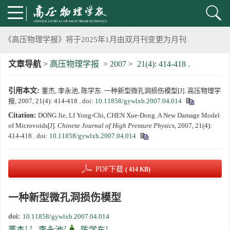
2024年上海光源同步辐射大压机实验技术培训班通知
《高压物理学报》将于2025年1月由双月刊变更为月刊
文章导航
>
高压物理学报
>
2007
>
21(4): 414-418 .
动载下材料物性机器学习与高通量研究专刊征稿启事
引用本文:
董杰, 李永池, 陈学东. 一种新型微孔洞损伤模型[J]. 高压物理学
《高压物理学报》第二届青年编委会招募启事
报, 2007, 21(4): 414-418 .
doi:
10.11858/gywlxb.2007.04.014
Citation:
DONG Jie, LI Yong-Chi, CHEN Xue-Dong. A New Damage Model
《高压物理学报》2023年度优秀审稿人和优秀论文评选结果
of Microvoids[J].
Chinese Journal of High Pressure Physics
, 2007, 21(4):
414-418 .
doi:
10.11858/gywlxb.2007.04.014
第十四届全国爆炸力学学术会议 第二轮通知
PDF下载
( 414 KB)
第二十一届中国高压科学学术会议第一轮通知
一种新型微孔洞损伤模型
通知
doi:
10.11858/gywlxb.2007.04.014
《高压物理学报》第三届青年编委会招募启事
1,2
2
,
1
董杰
,
李永池
,
陈学东