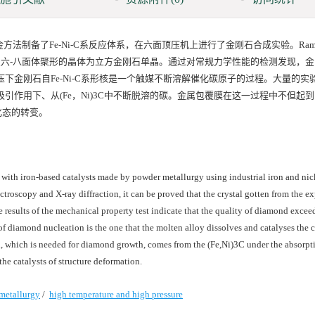
制备了Fe-Ni-C系反应体系，在六面顶压机上进行了金刚石合成实验。Ram
m，呈六-八面体聚形的晶体为立方金刚石单晶。通过对常规力学性能的检测发现，
压下金刚石自Fe-Ni-C系形核是一个触媒不断溶解催化碳原子的过程。大量的实
Ni)吸引作用下、从(Fe，Ni)3C中不断脱溶的碳。金属包覆膜在这一过程中不但起
化态的转变。
with iron-based catalysts made by powder metallurgy using industrial iron and ni
troscopy and X-ray diffraction, it can be proved that the crystal gotten from the e
 results of the mechanical property test indicate that the quality of diamond excee
of diamond nucleation is the one that the molten alloy dissolves and catalyses the 
rbon, which is needed for diamond growth, comes from the (Fe,Ni)3C under the absorpti
 the catalysts of structure deformation.
metallurgy
/
high temperature and high pressure