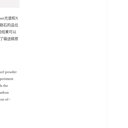
an光谱和X
金刚石的品位
验结果可以
到了输送碳原
ckel powder
xperiment
ds the
carbon
on of -