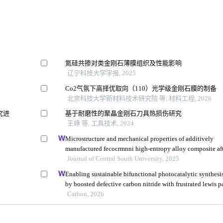
氮硅共掺对类金刚石薄膜组织及性能影响
辽宁科技大学学报, 2025
Co2气氛下高择优取向（110）光学级金刚石膜的制备
北京科技大学新材料技术研究院 等, 材料工程, 2026
究进
基于耐磨性的聚晶金刚石刀具热损伤研究
王峥 等, 工具技术, 2024
Microstructure and mechanical properties of additively
manufactured fecocrmnni high-entropy alloy composite af
aging
Journal of Central South University, 2025
Enabling sustainable bifunctional photocatalytic synthesi
by boosted defective carbon nitride with frustrated lewis p
Carbon, 2026