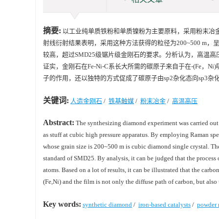
摘要:
以工业纯单质铁粉和单质镍粉为主要原料，采用粉末冶金方法
射线衍射结果表明，采用这种方法获得的粒径为200~500 
较高，超过SMD25级锯片级金刚石的要求。分析认为，高温高
证实，金刚石在Fe-Ni-C系长大所需的碳原子来自于在-(Fe，
子的作用，还以独特的方式促成了碳原子由sp2杂化态向sp3杂
关键词:
人造金刚石
/
铁基触媒
/
粉末冶金
/
高温高压
Abstract:
The synthesizing diamond experiment was carried out 
as stuff at cubic high pressure apparatus. By employing Raman spec
whose grain size is 200~500 m is cubic diamond single crystal. The
standard of SMD25. By analysis, it can be judged that the process 
atoms. Based on a lot of results, it can be illustrated that the ca
(Fe,Ni) and the film is not only the diffuse path of carbon, but also
Key words:
synthetic diamond
/
iron-based catalysts
/
powder 