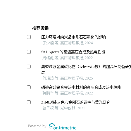
推荐阅读
压力环境对纳米晶金刚石石墨化的影响
于少楠 等, 高压物理学报, 2024
Sn1−
x
ge
x
te的高温高压合成及热电性能
周绪彪 等, 高压物理学报, 2022
典型过渡金属碳化物（ⅳb～ⅵb族）的超高压制备研
展
何瑞琦 等, 高压物理学报, 2025
磷掺杂硅锗合金热电材料的高压合成及热电性能
韩鹏举 等, 高压物理学报, 2022
Zif-8封装nv色心金刚石的调控与荧光研究
曾子权 等, 光学仪器, 2025
Powered by