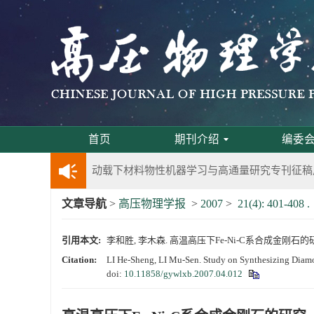
第五届高压科学卓越青年学者评选通知
2024年度《高压物理学报》优秀审稿人评选结果
2024年上海光源同步辐射大压机实验技术培训
《高压物理学报》将于2025年1月由双月刊变更
首页
期刊介绍
编委
动载下材料物性机器学习与高通量研究专刊征稿
文章导航
>
高压物理学报
>
2007
>
21(4): 401-408 .
《高压物理学报》第二届青年编委会招募启事
引用本文:
李和胜, 李木森. 高温高压下Fe-Ni-C系合成金刚石的研究[J].
《高压物理学报》2023年度优秀审稿人和优秀
Citation:
LI He-Sheng, LI Mu-Sen. Study on Synthesizing Diamo
doi:
10.11858/gywlxb.2007.04.012
第十四届全国爆炸力学学术会议 第二轮通知
第二十一届中国高压科学学术会议第一轮通知