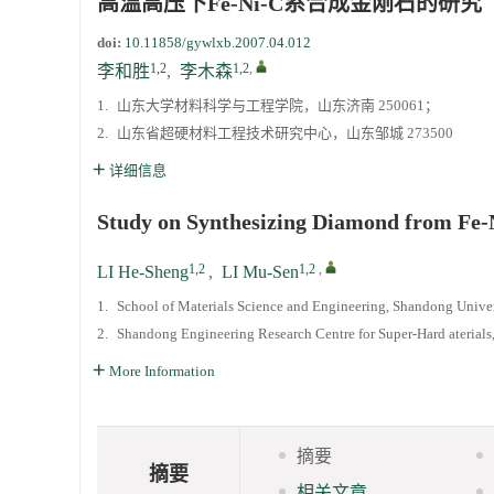
高温高压下Fe-Ni-C系合成金刚石的研究
doi:
10.11858/gywlxb.2007.04.012
通知
1,2
1,2
,
李和胜
,
李木森
1.
山东大学材料科学与工程学院，山东济南 250061；
《高压物理学报》第三届青年编委会招募启事
2.
山东省超硬材料工程技术研究中心，山东邹城 273500
详细信息
Study on Synthesizing Diamond from Fe-
1,2
1,2
,
LI He-Sheng
,
LI Mu-Sen
1.
School of Materials Science and Engineering, Shandong Univer
2.
Shandong Engineering Research Centre for Super-Hard aterial
More Information
摘要
摘要
相关文章