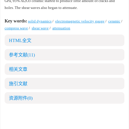
GPa, 95% Al2O3 ceramic started to produce little amount of cracks and
holes. The shear waves also began to attenuate.
Key words:
solid dynamics
/
electromagnetic velocity gauge
/
ceramic
/
compress wave
/
shear wave
/
attenuation
HTML全文
参考文献
(11)
相关文章
施引文献
资源附件
(0)