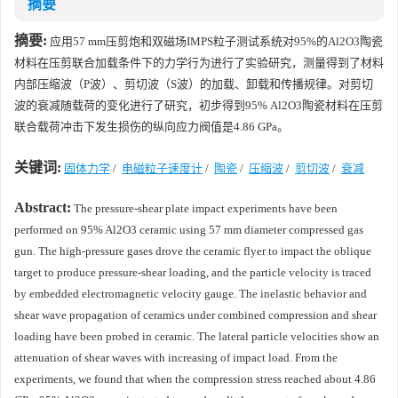
摘要
摘要:
应用57 mm压剪炮和双磁场IMPS粒子测试系统对95%的Al2O3陶瓷
材料在压剪联合加载条件下的力学行为进行了实验研究，测量得到了材料
内部压缩波（P波）、剪切波（S波）的加载、卸载和传播规律。对剪切
波的衰减随载荷的变化进行了研究，初步得到95% Al2O3陶瓷材料在压剪
联合载荷冲击下发生损伤的纵向应力阀值是4.86 GPa。
关键词:
固体力学
/
电磁粒子速度计
/
陶瓷
/
压缩波
/
剪切波
/
衰减
Abstract:
The pressure-shear plate impact experiments have been
performed on 95% Al2O3 ceramic using 57 mm diameter compressed gas
gun. The high-pressure gases drove the ceramic flyer to impact the oblique
target to produce pressure-shear loading, and the particle velocity is traced
by embedded electromagnetic velocity gauge. The inelastic behavior and
shear wave propagation of ceramics under combined compression and shear
loading have been probed in ceramic. The lateral particle velocities show an
attenuation of shear waves with increasing of impact load. From the
experiments, we found that when the compression stress reached about 4.86