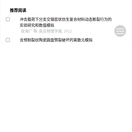
推荐阅读
冲击载荷下分支交错层状仿生复合材料动态断裂行为的
实验研究和数值模拟
张海广 等, 高压物理学报, 2022
含预制裂纹陶瓷圆盘劈裂破坏的离散元模拟
杨玲 等, 高压物理学报, 2023
高温-冲击双循环下花岗岩的动力学特性与损伤
郭昊 等, 高压物理学报, 2025
爆炸载荷下剪切增稠胶填充蜂窝夹芯板的动态响应实验
研究
纵侨 等, 高压物理学报, 2025
锚固角度对节理岩体动态压剪响应的影响研究
矿业科学学报, 2025
压荷载-硫酸盐侵蚀耦合作用后井壁混凝土动态冲击压缩
试验研究
张薇 等, 广西大学学报（自然科学版）, 2025
冲击荷载下高韧性水泥基复合材料动态力学特性与微结
构演化研究