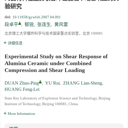
验研究
《高压物理学报》2023年度优秀审稿人和优秀论文评选结果
doi:
10.11858/gywlxb.2007.04.001
段卓平
,
郁锐
,
张连生
,
黄风雷
第十四届全国爆炸力学学术会议 第二轮通知
北京理工大学爆炸科学与技术国家重点实验室，北京 100081
第二十一届中国高压科学学术会议第一轮通知
详细信息
通知
Experimental Study on Shear Response of
Alumina Ceramic under Combined
《高压物理学报》第三届青年编委会招募启事
Compression and Shear Loading
DUAN Zhuo-Ping
,
YU Rui
,
ZHANG Lian-Sheng
,
HUANG Feng-Lei
State Key Laboratory of Explosion Science and Technology, Beijing
Institute of Technology, Beijing 100081, China
More Information