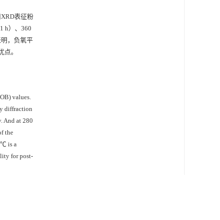
XRD表征粉
 h）、360
果表明，负氧平
优点。
(OB) values.
 diffraction
. And at 280
f the
 ℃ is a
ity for post-