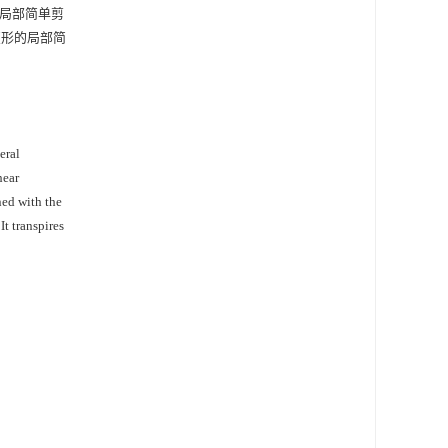
局部简单剪
变形的局部简
eral
hear
ned with the
It transpires