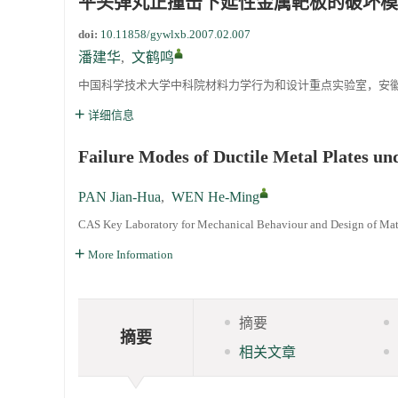
平头弹丸正撞击下延性金属靶板的破坏模
doi:
10.11858/gywlxb.2007.02.007
第二十一届中国高压科学学术会议第一轮通知
潘建华
,
文鹤鸣
中国科学技术大学中科院材料力学行为和设计重点实验室，安徽合肥
通知
详细信息
《高压物理学报》第三届青年编委会招募启事
Failure Modes of Ductile Metal Plates un
PAN Jian-Hua
,
WEN He-Ming
CAS Key Laboratory for Mechanical Behaviour and Design of Mate
More Information
摘要
摘要
相关文章