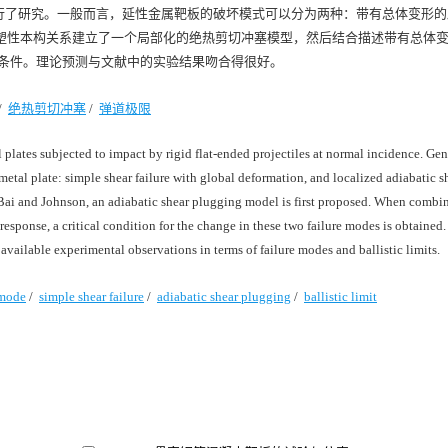
行了研究。一般而言，延性金属靶板的破坏模式可以分为两种：带有总体变形的
on热塑性本构关系建立了一个局部化的绝热剪切冲塞模型，然后结合描述带有总体
临界条件。理论预测与文献中的实验结果吻合得很好。
/
绝热剪切冲塞
/
弹道极限
plates subjected to impact by rigid flat-ended projectiles at normal incidence. Gen
metal plate: simple shear failure with global deformation, and localized adiabatic s
 Bai and Johnson, an adiabatic shear plugging model is first proposed. When combi
sponse, a critical condition for the change in these two failure modes is obtained. 
 available experimental observations in terms of failure modes and ballistic limits.
 mode
/
simple shear failure
/
adiabatic shear plugging
/
ballistic limit