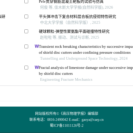
Pele贯穿钢筋混凝土靶板的试验与仿真
何俊 等, 佳木斯大学学报(自然科学版), 2026
拟研
平头弹冲击下复合材料层合板抗侵彻特性研究
中北大学学报（自然科学版）, 2025
硬球颗粒-弹塑性聚氨酯平面碰撞特性研究
赵啦啦 等, 振动、测试与诊断, 2025
Transient rock breaking characteristics by successive impa
of shield disc cutters under confining pressure conditions
Tunnelling and Underground Space Technology, 2024
Fractal analysis of limestone damage under successive imp
by shield disc cutters
Engineering Fracture Mechanics
网站版权所有©《高压物理学报》编辑部
联系电话：0816-2490042 E-mail：
gaoya@caep.cn
蜀ICP备11011126号-2