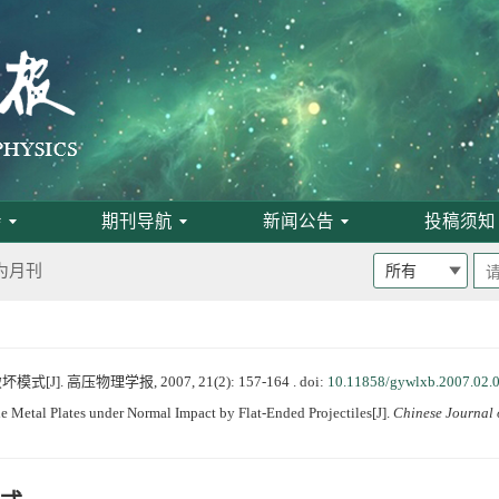
班通知
会
期刊导航
新闻公告
投稿须知
为月刊
启事
 高压物理学报, 2007, 21(2): 157-164 .
doi:
10.11858/gywlxb.2007.02.
 Metal Plates under Normal Impact by Flat-Ended Projectiles[J].
Chinese Journal 
论文评选结果