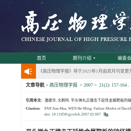
《高压物理学报》第三届青年编委会招募启事
第五届高压科学卓越青年学者评选通知
2024年度《高压物理学报》优秀审稿人评选结果
2024年上海光源同步辐射大压机实验技术培训
首页
期刊介绍
编委
《高压物理学报》将于2025年1月由双月刊变更
文章导航
>
高压物理学报
>
2007
>
21(2): 157-164 .
动载下材料物性机器学习与高通量研究专刊征稿
引用本文:
潘建华, 文鹤鸣. 平头弹丸正撞击下延性金属靶板的破坏模式[J].
《高压物理学报》第二届青年编委会招募启事
Citation:
PAN Jian-Hua, WEN He-Ming. Failure Modes of Ductile
doi:
10.11858/gywlxb.2007.02.007
《高压物理学报》2023年度优秀审稿人和优秀
第十四届全国爆炸力学学术会议 第二轮通知