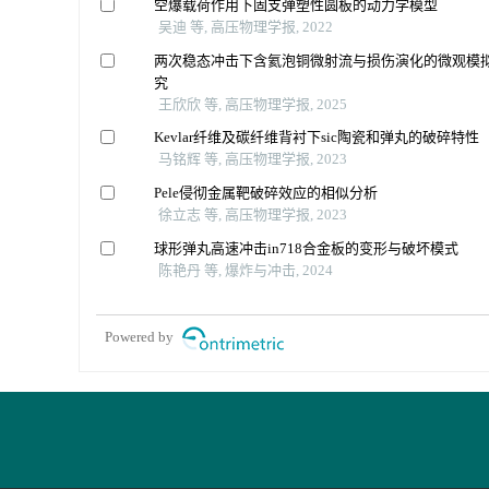
空爆载荷作用下固支弹塑性圆板的动力学模型
吴迪 等, 高压物理学报, 2022
两次稳态冲击下含氦泡铜微射流与损伤演化的微观模
究
王欣欣 等, 高压物理学报, 2025
Kevlar纤维及碳纤维背衬下sic陶瓷和弹丸的破碎特性
马铭辉 等, 高压物理学报, 2023
Pele侵彻金属靶破碎效应的相似分析
徐立志 等, 高压物理学报, 2023
球形弹丸高速冲击in718合金板的变形与破坏模式
陈艳丹 等, 爆炸与冲击, 2024
Powered by