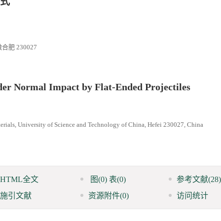
式
 230027
der Normal Impact by Flat-Ended Projectiles
rials, University of Science and Technology of China, Hefei 230027, China
HTML全文
图
(0)
表
(0)
参考文献
(28)
施引文献
资源附件
(0)
访问统计