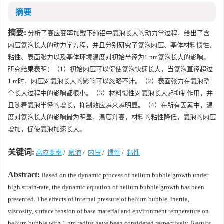
摘要
摘要:
分析了高应变率加载下纯铝中氦泡长大的动力学过程，给出了含
内压氦泡长大的动力学方程，并且分别研究了氦泡内压、基体材料惯性、
粘性、表面张力以及基体环境温度对初始半径为1 nm氦泡长大的影响。
研究结果表明：（1）初始内压可以促使氦泡快速长大，当氦泡直径超过
1 m时，内压对氦泡长大的影响可以忽略不计。（2）表面张力在氦泡整
个长大过程中的影响都很小。（3）材料惯性对氦泡长大起抑制作用，并
且随着氦泡半径的增长，抑制效应越来越明显。（4）在所有因素中，温
度对氦泡长大的影响最为明显，温度升高，材料的粘性降低，氦泡的内压
增加，促使氦泡加速长大。
关键词:
高应变率
/
氦泡
/
内压
/
惯性
/
粘性
Abstract:
Based on the dynamic process of helium bubble growth under
high strain-rate, the dynamic equation of helium bubble growth has been
presented. The effects of internal pressure of helium bubble, inertia,
viscosity, surface tension of base material and environment temperature on
helium bubble with 1 nm radius have been considered respectively. Results