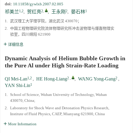
doi:
10.11858/gywlxb.2007.02.005
1,2
2
,
2
1
祁美兰
,
贺红亮
,
王永刚
,
晏石林
1.
武汉理工大学理学院，湖北武汉 430070；
2.
中国工程物理研究院流体物理研究所冲击波物理与爆轰物理实
验室，四川绵阳 621900
详细信息
Dynamic Analysis of Helium Bubble Growth in
the Pure Al under High Strain-Rate Loading
1,2
2
,
2
QI Mei-Lan
,
HE Hong-Liang
,
WANG Yong-Gang
,
1
YAN Shi-Lin
1.
School of Science, Wuhan University of Technology, Wuhan
430070, China;
2.
Laboratory for Shock Wave and Detonation Physics Research,
Institute of Fluid Physics, CAEP, Mianyang 621900, China
More Information