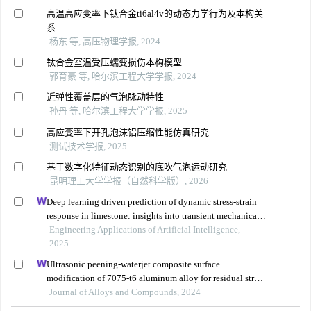
高温高应变率下钛合金ti6al4v的动态力学行为及本构关
系
杨东 等, 高压物理学报, 2024
钛合金室温受压蠕变损伤本构模型
郭育豪 等, 哈尔滨工程大学学报, 2024
近弹性覆盖层的气泡脉动特性
孙丹 等, 哈尔滨工程大学学报, 2025
高应变率下开孔泡沫铝压缩性能仿真研究
测试技术学报, 2025
基于数字化特征动态识别的底吹气泡运动研究
昆明理工大学学报（自然科学版）, 2026
Deep learning driven prediction of dynamic stress-strain
response in limestone: insights into transient mechanical
behavior under complex loadings for shield tunneling
Engineering Applications of Artificial Intelligence,
2025
Ultrasonic peening-waterjet composite surface
modification of 7075-t6 aluminum alloy for residual stress
release and transformation mechanism
Journal of Alloys and Compounds, 2024