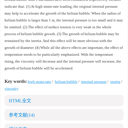
indicate that: (1) At high strain-rate loading, the original internal pressure
may help to accelerate the growth of the helium bubble. When the radius of
helium bubble is larger than 1 m, the internal pressure is too small and it may
be omitted. (2) The effect of surface tension is very weak in the whole
process of helium bubble growth. (3) The growth of helium bubble may be
restrained by the inertia. And this effect will be more obvious with the
growth of diameter. (4) While all the above effects are important, the effect of
temperature needs to be particularly emphasized. With the temperature
rising, the viscosity will decrease and the internal pressure will increase, the
growth of helium bubble will be accelerated.
Key words:
high strain-rate
/
helium bubble
/
internal pressure
/
inertia
/
viscosity
HTML全文
参考文献
(14)