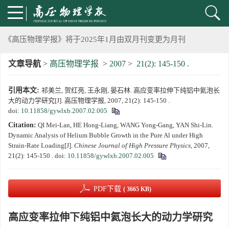
2024年上海光源同步辐射大压机实验技术培训班通知
《高压物理学报》将于2025年1月由双月刊变更为月刊
文章导航
>
高压物理学报
>
2007
>
21(2): 145-150 .
动载下材料物性机器学习与高通量研究专刊征稿启事
引用本文:
祁美兰, 贺红亮, 王永刚, 晏石林. 高应变率拉伸下纯铝中氦泡长
《高压物理学报》第二届青年编委会招募启事
大的动力学研究[J]. 高压物理学报, 2007, 21(2): 145-150 .
doi:
10.11858/gywlxb.2007.02.005
《高压物理学报》2023年度优秀审稿人和优秀论文评选结果
Citation:
QI Mei-Lan, HE Hong-Liang, WANG Yong-Gang, YAN Shi-Lin.
Dynamic Analysis of Helium Bubble Growth in the Pure Al under High
第十四届全国爆炸力学学术会议 第二轮通知
Strain-Rate Loading[J].
Chinese Journal of High Pressure Physics
, 2007,
21(2): 145-150 .
doi:
10.11858/gywlxb.2007.02.005
第二十一届中国高压科学学术会议第一轮通知
PDF下载
( 3665 KB)
通知
高应变率拉伸下纯铝中氦泡长大的动力学研究
《高压物理学报》第三届青年编委会招募启事