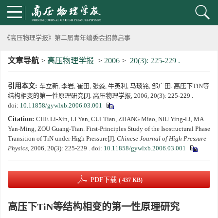
动载下材料物性机器学习与高通量研究专刊征稿启事
《高压物理学报》第二届青年编委会招募启事
文章导航
>
高压物理学报
>
2006
>
20(3): 225-229 .
《高压物理学报》2023年度优秀审稿人和优秀论文评选结果
引用本文:
车立新, 李岩, 崔田, 张淼, 牛英利, 马琰铭, 邹广田. 高压下TiN等
第十四届全国爆炸力学学术会议 第二轮通知
结构相变的第一性原理研究[J]. 高压物理学报, 2006, 20(3): 225-229 .
doi:
10.11858/gywlxb.2006.03.001
第二十一届中国高压科学学术会议第一轮通知
Citation:
CHE Li-Xin, LI Yan, CUI Tian, ZHANG Miao, NIU Ying-Li, MA
Yan-Ming, ZOU Guang-Tian. First-Principles Study of the Isostructural Phase
通知
Transition of TiN under High Pressure[J].
Chinese Journal of High Pressure
Physics
, 2006, 20(3): 225-229 .
doi:
10.11858/gywlxb.2006.03.001
《高压物理学报》第三届青年编委会招募启事
PDF下载
( 437 KB)
高压下TiN等结构相变的第一性原理研究