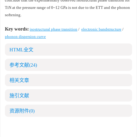
conclude that the experimentally observed isostructural phase transition for
TiN at the pressure range of 0~12 GPa is not due to the ETT and the phonon
softening.
Key words:
isostructural phase transition
/
electronic bandstructure
/
phonon dispersion curve
HTML全文
参考文献
(24)
相关文章
施引文献
资源附件
(0)