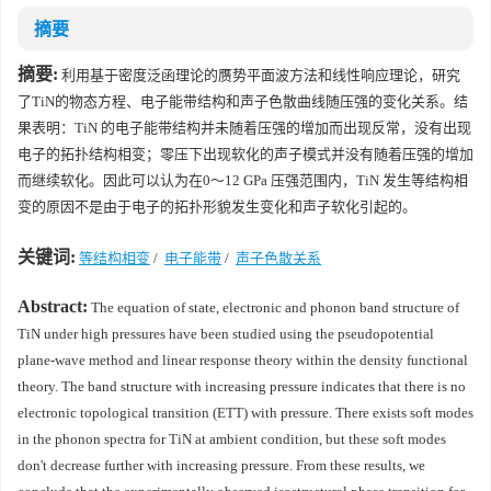
摘要
摘要:
利用基于密度泛函理论的赝势平面波方法和线性响应理论，研究
了TiN的物态方程、电子能带结构和声子色散曲线随压强的变化关系。结
果表明：TiN 的电子能带结构并未随着压强的增加而出现反常，没有出现
电子的拓扑结构相变；零压下出现软化的声子模式并没有随着压强的增加
而继续软化。因此可以认为在0～12 GPa 压强范围内，TiN 发生等结构相
变的原因不是由于电子的拓扑形貌发生变化和声子软化引起的。
关键词:
等结构相变
/
电子能带
/
声子色散关系
Abstract:
The equation of state, electronic and phonon band structure of
TiN under high pressures have been studied using the pseudopotential
plane-wave method and linear response theory within the density functional
theory. The band structure with increasing pressure indicates that there is no
electronic topological transition (ETT) with pressure. There exists soft modes
in the phonon spectra for TiN at ambient condition, but these soft modes
don't decrease further with increasing pressure. From these results, we