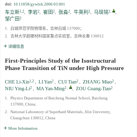
doi:
10.11858/gywlxb.2006.03.001
1,2
2
2
2
2
2
,
车立新
,
李岩
,
崔田
,
张淼
,
牛英利
,
马琰铭
,
2
邹广田
1.
白城师范学院物理系，吉林白城 137000；
2.
吉林大学超硬材料国家重点实验室，吉林长春 130012
详细信息
First-Principles Study of the Isostructural
Phase Transition of TiN under High Pressure
1,2
2
2
2
CHE Li-Xin
,
LI Yan
,
CUI Tian
,
ZHANG Miao
,
2
2
,
2
NIU Ying-Li
,
MA Yan-Ming
,
ZOU Guang-Tian
1.
Physics Department of Baicheng Normal School, Baicheng
137000, China;
2.
National Laboratory of Superhard Materials, Jilin University,
Changchun 130012, China
More Information