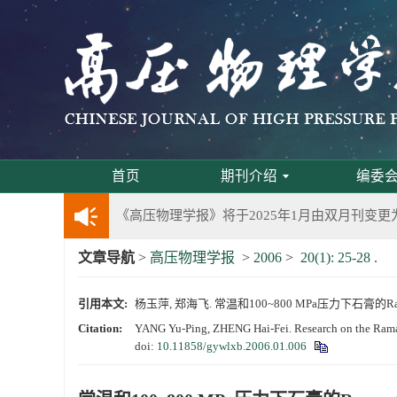
《高压物理学报》第三届青年编委会招募启事
第五届高压科学卓越青年学者评选通知
2024年度《高压物理学报》优秀审稿人评选结果
2024年上海光源同步辐射大压机实验技术培训
首页
期刊介绍
编委
《高压物理学报》将于2025年1月由双月刊变更
文章导航
>
高压物理学报
>
2006
>
20(1): 25-28 .
动载下材料物性机器学习与高通量研究专刊征稿
引用本文:
杨玉萍, 郑海飞. 常温和100~800 MPa压力下石膏的Raman光
《高压物理学报》第二届青年编委会招募启事
Citation:
YANG Yu-Ping, ZHENG Hai-Fei. Research on the Rama
doi:
10.11858/gywlxb.2006.01.006
《高压物理学报》2023年度优秀审稿人和优秀
第十四届全国爆炸力学学术会议 第二轮通知