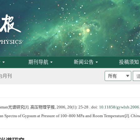
班通知
会
期刊导航
新闻公告
投稿须知
为月刊
启事
谱研究[J]. 高压物理学报, 2006, 20(1): 25-28 .
doi:
10.11858/gywlxb.2006
n Spectra of Gypsum at Pressure of 100~800 MPa and Room Temperature[J].
Chine
论文评选结果