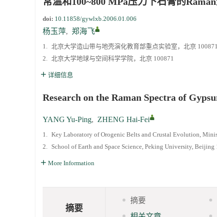
常温和100~800 MPa压力下石膏的Ram
doi:
10.11858/gywlxb.2006.01.006
第二十一届中国高压科学学术会议第一轮通知
杨玉萍
,
郑海飞
1.
北京大学造山带与地壳演化教育部重点实验室，北京 10087
通知
2.
北京大学地球与空间科学学院，北京 100871
《高压物理学报》第三届青年编委会招募启事
详细信息
Research on the Raman Spectra of Gyps
YANG Yu-Ping
,
ZHENG Hai-Fei
1.
Key Laboratory of Orogenic Belts and Crustal Evolution, Mini
2.
School of Earth and Space Science, Peking University, Beijin
More Information
摘要
摘要
相关文章