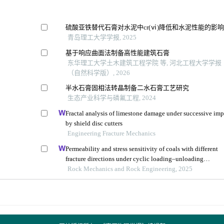
硫酸亚铁替代石膏对水泥中cr(ⅵ)降低和水泥性能的影
青岛理工大学学报, 2025
基于响应曲面法制备高性能建筑石膏
东华理工大学土木建筑工程学院 等, 河北工程大学学报
（自然科学版）, 2026
半水石膏固相法转晶制备二水石膏工艺研究
生态产业科学与磷氟工程, 2024
Fractal analysis of limestone damage under successive imp
by shield disc cutters
Engineering Fracture Mechanics
Permeability and stress sensitivity of coals with different
fracture directions under cyclic loading–unloading
conditions: a case study of the xutuan coal mine in huaibe
Rock Mechanics and Rock Engineering, 2025
coalfield, china