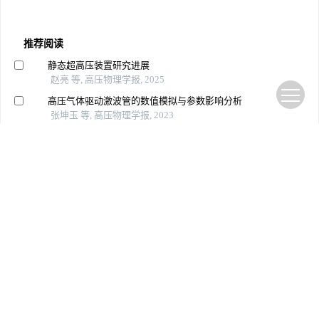
推荐阅读
静态超高压装置研究进展
赵亮 等, 高压物理学报, 2025
高压气体驱动激波管的数值模拟与参数影响分析
张坤玉 等, 高压物理学报, 2023
超高压联合其他保鲜技术在水产品中应用的研究进展
蓝蔚青 等, 高压物理学报, 2022
活性元对低附带毁伤弹药的近场超压增强效应
杨秉妍 等, 高压物理学报, 2022
响应面法优化弗托氏葡糖酸杆菌产羟基乙酸工艺条件
蔡帅 等, 食品工业科技, 2022
响应面法优化糙皮侧耳的木质素降解条件
李鑫 等, 饲料工业, 2026
响应面法优化酸溶蛋白发酵工艺
葛松涛 等, 饲料工业, 2023
响应面法优化鲜黄酒瓶内发酵工艺