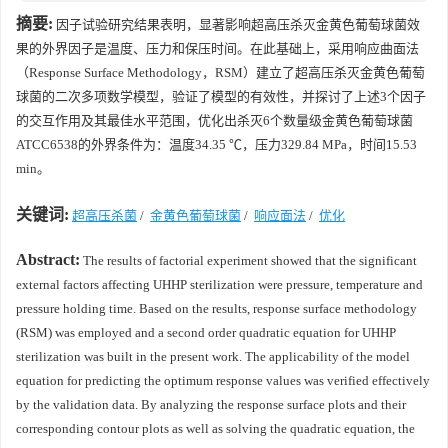
摘要:
因子试验研究结果表明，显著影响超高压杀灭金黄色葡萄球菌效
果的外界因子是温度、压力和保压时间。在此基础上，采用响应曲面法
（Response Surface Methodology，RSM）建立了超高压杀灭金黄色葡萄
球菌的二次多项数学模型，验证了模型的有效性，并探讨了上述3个因子
的交互作用及其最佳水平范围，优化出杀灭6个数量级金黄色葡萄球菌
ATCC6538的外界条件为：温度34.35 ℃，压力329.84 MPa，时间15.53
min。
关键词:
超高压杀菌
/
金黄色葡萄球菌
/
响应面法
/
优化
Abstract:
The results of factorial experiment showed that the significant
external factors affecting UHHP sterilization were pressure, temperature and
pressure holding time. Based on the results, response surface methodology
(RSM) was employed and a second order quadratic equation for UHHP
sterilization was built in the present work. The applicability of the model
equation for predicting the optimum response values was verified effectively
by the validation data. By analyzing the response surface plots and their
corresponding contour plots as well as solving the quadratic equation, the