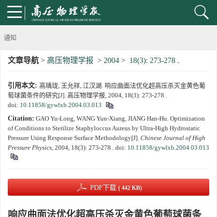
通知
文章导航
>
高压物理学报
>
2004
>
18(3): 273-278 .
《高压物理学报》第三届青年编委会招募启事
引用本文:
高瑀珑, 王允祥, 江汉湖. 响应曲面法优化超高压杀灭金黄色葡
第五届高压科学卓越青年学者评选通知
萄球菌条件的研究[J]. 高压物理学报, 2004, 18(3): 273-278 .
doi:
10.11858/gywlxb.2004.03.013
2024年度《高压物理学报》优秀审稿人评选结果
Citation:
GAO Yu-Long, WANG Yun-Xiang, JIANG Han-Hu. Optimization
of Conditions to Sterilize Staphyloccus Aureus by Ultra-High Hydrostatic
2024年上海光源同步辐射大压机实验技术培训班通知
Pressure Using Response Surface Methodology[J].
Chinese Journal of High
Pressure Physics
, 2004, 18(3): 273-278 .
doi:
10.11858/gywlxb.2004.03.013
《高压物理学报》将于2025年1月由双月刊变更为月刊
动载下材料物性机器学习与高通量研究专刊征稿启事
PDF下载
( 442 KB)
《高压物理学报》第二届青年编委会招募启事
响应曲面法优化超高压杀灭金黄色葡萄球菌条