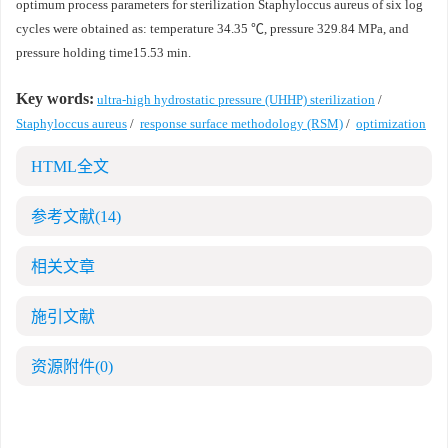
optimum process parameters for sterilization Staphyloccus aureus of six log
cycles were obtained as: temperature 34.35 ℃, pressure 329.84 MPa, and
pressure holding time15.53 min.
Key words:
ultra-high hydrostatic pressure (UHHP) sterilization
/
Staphyloccus aureus
/
response surface methodology (RSM)
/
optimization
HTML全文
参考文献
(14)
相关文章
施引文献
资源附件
(0)