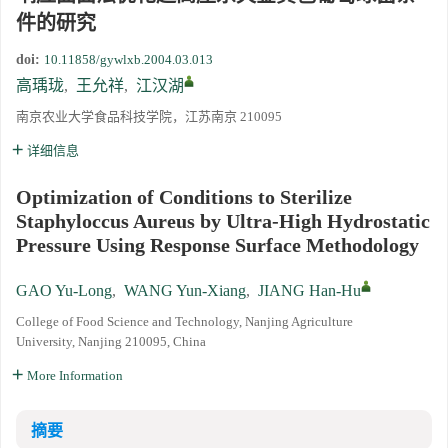
件的研究
《高压物理学报》2023年度优秀审稿人和优秀论文评选结果
doi:
10.11858/gywlxb.2004.03.013
高瑀珑
,
王允祥
,
江汉湖
第十四届全国爆炸力学学术会议 第二轮通知
南京农业大学食品科技学院，江苏南京 210095
第二十一届中国高压科学学术会议第一轮通知
详细信息
通知
Optimization of Conditions to Sterilize
Staphyloccus Aureus by Ultra-High Hydrostatic
《高压物理学报》第三届青年编委会招募启事
Pressure Using Response Surface Methodology
GAO Yu-Long
,
WANG Yun-Xiang
,
JIANG Han-Hu
College of Food Science and Technology, Nanjing Agriculture
University, Nanjing 210095, China
More Information
摘要