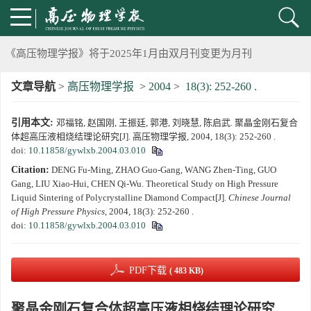
2024年上海光源同步辐射大压机实验技术培训班通知
《高压物理学报》将于2025年1月由双月刊变更为月刊
文章导航
>
高压物理学报
>
2004
>
18(3): 252-260 .
动载下材料物性机器学习与高通量研究专刊征稿启事
引用本文:
邓福铭, 赵国刚, 王振廷, 郭港, 刘晓慧, 陈启武. 聚晶金刚石复合
《高压物理学报》第二届青年编委会招募启事
体超高压液相烧结理论研究[J]. 高压物理学报, 2004, 18(3): 252-260 .
doi:
10.11858/gywlxb.2004.03.010
《高压物理学报》2023年度优秀审稿人和优秀论文评选结果
Citation:
DENG Fu-Ming, ZHAO Guo-Gang, WANG Zhen-Ting, GUO
Gang, LIU Xiao-Hui, CHEN Qi-Wu. Theoretical Study on High Pressure
第十四届全国爆炸力学学术会议 第二轮通知
Liquid Sintering of Polycrystalline Diamond Compact[J].
Chinese Journal
of High Pressure Physics
, 2004, 18(3): 252-260 .
doi:
10.11858/gywlxb.2004.03.010
第二十一届中国高压科学学术会议第一轮通知
通知
PDF下载
( 483 KB)
《高压物理学报》第三届青年编委会招募启事
聚晶金刚石复合体超高压液相烧结理论研究