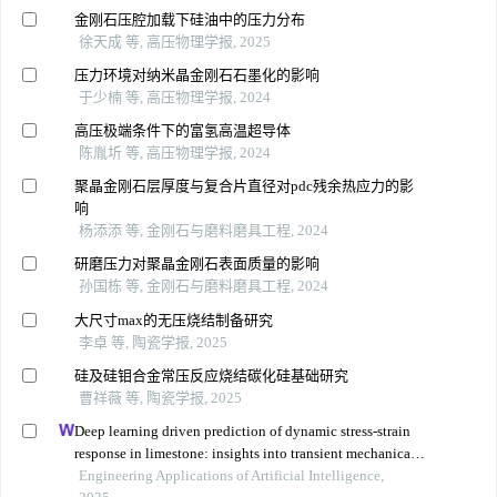
金刚石压腔加载下硅油中的压力分布
徐天成 等, 高压物理学报, 2025
压力环境对纳米晶金刚石石墨化的影响
于少楠 等, 高压物理学报, 2024
高压极端条件下的富氢高温超导体
陈胤圻 等, 高压物理学报, 2024
聚晶金刚石层厚度与复合片直径对pdc残余热应力的影
响
杨添添 等, 金刚石与磨料磨具工程, 2024
研磨压力对聚晶金刚石表面质量的影响
孙国栋 等, 金刚石与磨料磨具工程, 2024
大尺寸max的无压烧结制备研究
李卓 等, 陶瓷学报, 2025
硅及硅钼合金常压反应烧结碳化硅基础研究
曹祥薇 等, 陶瓷学报, 2025
Deep learning driven prediction of dynamic stress-strain
response in limestone: insights into transient mechanical
behavior under complex loadings for shield tunneling
Engineering Applications of Artificial Intelligence,