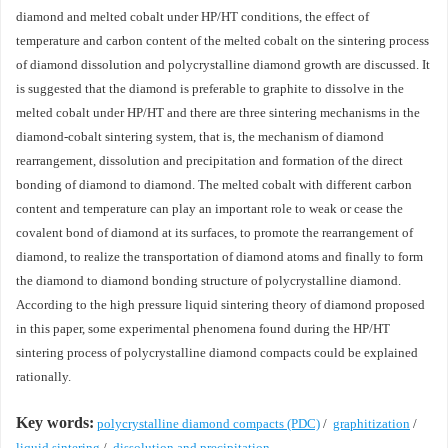
diamond and melted cobalt under HP/HT conditions, the effect of
temperature and carbon content of the melted cobalt on the sintering process
of diamond dissolution and polycrystalline diamond growth are discussed. It
is suggested that the diamond is preferable to graphite to dissolve in the
melted cobalt under HP/HT and there are three sintering mechanisms in the
diamond-cobalt sintering system, that is, the mechanism of diamond
rearrangement, dissolution and precipitation and formation of the direct
bonding of diamond to diamond. The melted cobalt with different carbon
content and temperature can play an important role to weak or cease the
covalent bond of diamond at its surfaces, to promote the rearrangement of
diamond, to realize the transportation of diamond atoms and finally to form
the diamond to diamond bonding structure of polycrystalline diamond.
According to the high pressure liquid sintering theory of diamond proposed
in this paper, some experimental phenomena found during the HP/HT
sintering process of polycrystalline diamond compacts could be explained
rationally.
Key words:
polycrystalline diamond compacts (PDC)
/
graphitization
/
liquid sintering
/
dissolution and precipitation