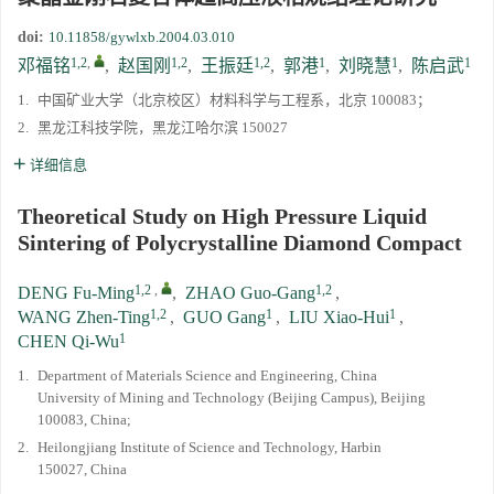
doi:
10.11858/gywlxb.2004.03.010
1,2
,
1,2
1,2
1
1
1
邓福铭
,
赵国刚
,
王振廷
,
郭港
,
刘晓慧
,
陈启武
1.
中国矿业大学（北京校区）材料科学与工程系，北京 100083；
2.
黑龙江科技学院，黑龙江哈尔滨 150027
详细信息
Theoretical Study on High Pressure Liquid
Sintering of Polycrystalline Diamond Compact
1,2
,
1,2
DENG Fu-Ming
,
ZHAO Guo-Gang
,
1,2
1
1
WANG Zhen-Ting
,
GUO Gang
,
LIU Xiao-Hui
,
1
CHEN Qi-Wu
1.
Department of Materials Science and Engineering, China
University of Mining and Technology (Beijing Campus), Beijing
100083, China;
2.
Heilongjiang Institute of Science and Technology, Harbin
150027, China