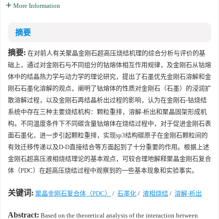
More Information
摘要
摘要:
在对前人有关聚晶金刚石超高压烧结机理的综合分析与评价的基
础上，通过对金刚石与不同组分的钴熔体相互作用规律，及金刚石从钴熔
体中的结晶热力学与动力学的理论研究，提出了石墨优先金刚石溶解和金
刚石石墨化溶解的观点，阐明了钴熔体的性质对金刚石（石墨）的浸润扩
散溶解过程，以及金刚石再结晶析出过程的影响，认为在金刚石-钴烧结
系统中存在三种主要烧结机构：颗粒重排，溶解-析出和聚晶固架形成机
构。不同温度条件下不同碳含量钴熔体在烧结过程中，对于促进金刚石表
面石墨化，进一步引起颗粒重排，实现sp3结构碳原子在金刚石颗粒间的
有效迁移传递以及D-D直接结合等方面起到了十分重要的作用。根据上述
金刚石超高压液相烧结理论的基本观点，可较合理地解释聚晶金刚石复合
体（PDC）在超高压烧结过程中观察到的一些基本现象和实验事实。
关键词:
聚晶金刚石复合体（PDC）
/
石墨化
/
液相烧结
/
溶解-析出
Abstract:
Based on the theoretical analysis of the interaction between