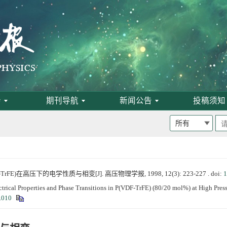
会
期刊导航
新闻公告
投稿须知
班通知
P(VDF-TrFE)在高压下的电学性质与相变[J]. 高压物理学报, 1998, 12(3): 223-227 .
doi:
1
为月刊
trical Properties and Phase Transitions in P(VDF-TrFE) (80/20 mol%) at High Pres
.010
启事