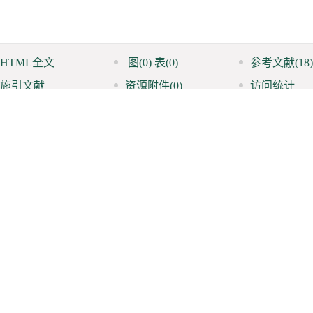
HTML全文
图
(0)
表
(0)
参考文献
(18)
施引文献
资源附件
(0)
访问统计
%、20%）在室温下、14 GPa内的电容、电阻与压力的关系。实验结果表明，它在1
生在5～6 GPa左右。
) relationships for the ferroelectric eopolymer poly (vinylidenefluoride/trifluoroe
investigated in a diamond anvil cell (DAC) using capacitance and resistance meas
s two phase transitions below 14 GPa. The first apparent transition occurs near 
 in the 5 to 6 GPa range.
ement