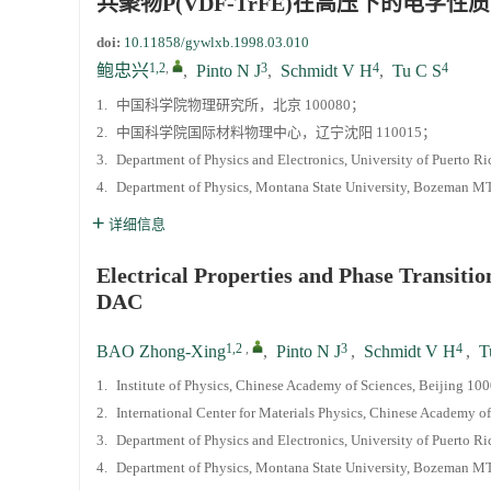
共聚物P(VDF-TrFE)在高压下的电学性
doi:
10.11858/gywlxb.1998.03.010
《高压物理学报》2023年度优秀审稿人和优秀
1,2
,
3
4
4
鲍忠兴
,
Pinto N J
,
Schmidt V H
,
Tu C S
1.
中国科学院物理研究所，北京 100080；
第十四届全国爆炸力学学术会议 第二轮通知
2.
中国科学院国际材料物理中心，辽宁沈阳 110015；
3.
Department of Physics and Electronics, University of Puerto 
第二十一届中国高压科学学术会议第一轮通知
4.
Department of Physics, Montana State University, Bozeman 
通知
详细信息
Electrical Properties and Phase Transiti
《高压物理学报》第三届青年编委会招募启事
DAC
1,2
,
3
4
BAO Zhong-Xing
,
Pinto N J
,
Schmidt V H
,
T
1.
Institute of Physics, Chinese Academy of Sciences, Beijing 10
2.
International Center for Materials Physics, Chinese Academy 
3.
Department of Physics and Electronics, University of Puerto 
4.
Department of Physics, Montana State University, Bozeman 