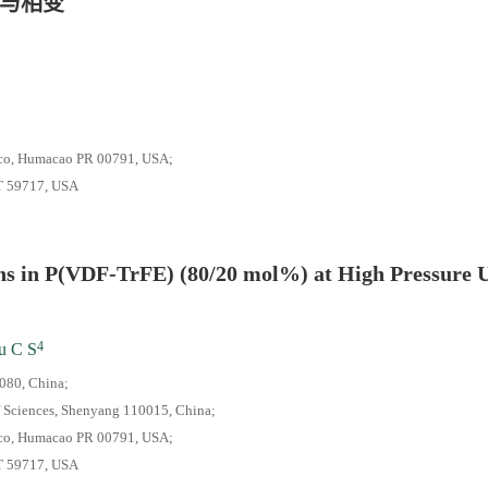
质与相变
论文评选结果
Rico, Humacao PR 00791, USA;
MT 59717, USA
ons in P(VDF-TrFE) (80/20 mol%) at High Pressure 
4
u C S
0080, China;
of Sciences, Shenyang 110015, China;
Rico, Humacao PR 00791, USA;
MT 59717, USA