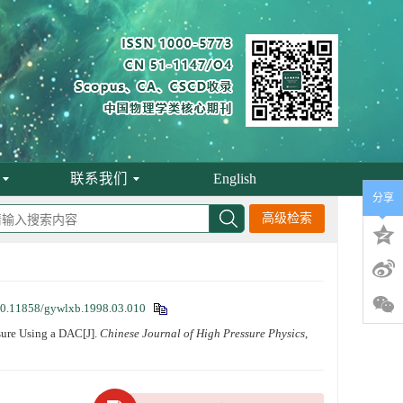
联系我们
English
分享
高级检索
0.11858/gywlxb.1998.03.010
sure Using a DAC[J].
Chinese Journal of High Pressure Physics
,