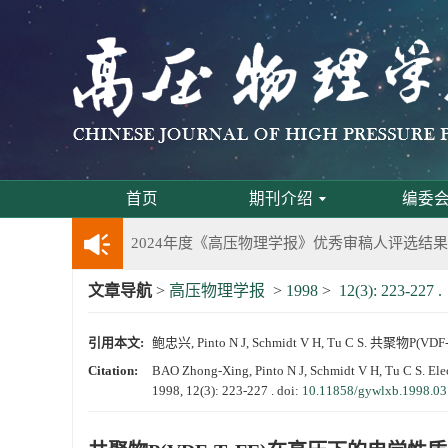
通知
《高压物理学报》第三届青年编委会招募启事
第五届高压科学卓越青年学者评选通知
首页
期刊介绍
编委
2024年度《高压物理学报》优秀审稿人评选结果
文章导航
>
高压物理学报
>
1998
>
12(3): 223-227 .
2024年上海光源同步辐射大压机实验技术培训
引用本文:
鲍忠兴, Pinto N J, Schmidt V H, Tu C S. 共聚物
《高压物理学报》将于2025年1月由双月刊变更
Citation:
BAO Zhong-Xing, Pinto N J, Schmidt V H, Tu C S. Elec
1998, 12(3): 223-227 .
doi:
10.11858/gywlxb.1998.03
动载下材料物性机器学习与高通量研究专刊征稿
《高压物理学报》第二届青年编委会招募启事