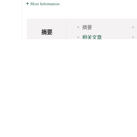
More Information
摘要
摘要
相关文章
摘要:
研究了共聚物P（VDF-TrFE）（物质的量分数分别为80
存在两个相交：第一个相变发生在1.1 GPa左右；而第二个相变发
关键词:
共聚物
/
相变
/
电容测量
Abstract:
Capacitance-pressure (C-p) and resistance-pressure (R-p
P(VDF-TrFE) (80/20 mol%) at room temperature up to 14 GPa were 
These results indicate that P(VDF-TrFE) with 80 mol% VDF undergoe
the second apparent transition which is more sharply defined occur
Key words:
copolymer
/
phase transition
/
capacitance measur