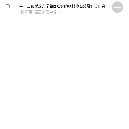
基于吉布斯热力学曲面理论的镁橄榄石熔融计算研究
赵轩 等, 高压物理学报, 2025
磷掺杂硅锗合金热电材料的高压合成及热电性能
韩鹏举 等, 高压物理学报, 2022
冲击加载下蓝宝石力热耦合响应的分子动力学模拟
周孟谦 等, 高压物理学报, 2024
水热固化技术制备全固废基人造石试验研究
付琦智 等, 河北工业科技, 2025
氰酸钠熔盐中金属材料的高温侵蚀行为研究
谢天赋 等, 材料科学与工艺, 2024
金刚石微粉含量对硅酸钠基导热胶粘接和导热性能的影
响
黄雷波 等, 金刚石与磨料磨具工程, 2023
基于耐磨性的聚晶金刚石刀具热损伤研究
王峥 等, 工具技术, 2024
A review of the thermal stability of metastable austenite in
steels: martensite formation
Journal of Materials Science & Technology, 2021