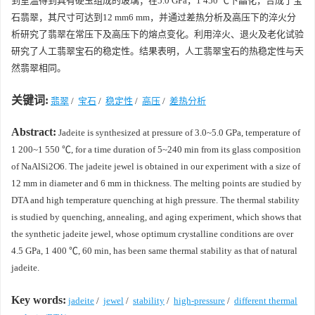
到室温得到具有硬玉组成的玻璃；在5.0 GPa，1 450 ℃下晶化，合成了宝
石翡翠，其尺寸可达到12 mm6 mm，并通过差热分析及高压下的淬火分
析研究了翡翠在常压下及高压下的熔点变化。利用淬火、退火及老化试验
研究了人工翡翠宝石的稳定性。结果表明，人工翡翠宝石的热稳定性与天
然翡翠相同。
关键词:
翡翠
/
宝石
/
稳定性
/
高压
/
差热分析
Abstract:
Jadeite is synthesized at pressure of 3.0~5.0 GPa, temperature of
1 200~1 550 ℃, for a time duration of 5~240 min from its glass composition
of NaAlSi2O6. The jadeite jewel is obtained in our experiment with a size of
12 mm in diameter and 6 mm in thickness. The melting points are studied by
DTA and high temperature quenching at high pressure. The thermal stability
is studied by quenching, annealing, and aging experiment, which shows that
the synthetic jadeite jewel, whose optimum crystalline conditions are over
4.5 GPa, 1 400 ℃, 60 min, has been same thermal stability as that of natural
jadeite.
Key words:
jadeite
/
jewel
/
stability
/
high-pressure
/
different thermal