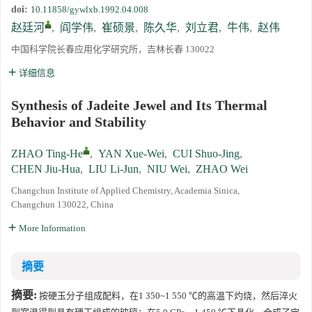
doi:
10.11858/gywlxb.1992.04.008
《高压物理学报》2023年度优秀审稿人和优秀论文评选结果
赵廷河
,
阎学伟
,
崔硕景
,
陈久华
,
刘立君
,
牛伟
,
赵伟
中国科学院长春应用化学研究所，吉林长春 130022
第十四届全国爆炸力学学术会议 第二轮通知
详细信息
第二十一届中国高压科学学术会议第一轮通知
Synthesis of Jadeite Jewel and Its Thermal
Behavior and Stability
通知
ZHAO Ting-He
,
YAN Xue-Wei
,
CUI Shuo-Jing
,
《高压物理学报》第三届青年编委会招募启事
CHEN Jiu-Hua
,
LIU Li-Jun
,
NIU Wei
,
ZHAO Wei
Changchun Institute of Applied Chemistry, Academia Sinica,
Changchun 130022, China
More Information
摘要
摘要:
按硬玉分子组成配料，在1 350~1 550 ℃的高温下灼烧，然后淬火