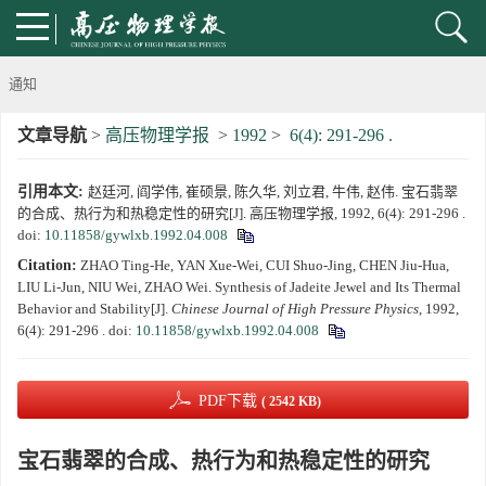
通知
文章导航
>
高压物理学报
>
1992
>
6(4): 291-296 .
《高压物理学报》第三届青年编委会招募启事
引用本文:
赵廷河, 阎学伟, 崔硕景, 陈久华, 刘立君, 牛伟, 赵伟. 宝石翡翠
第五届高压科学卓越青年学者评选通知
的合成、热行为和热稳定性的研究[J]. 高压物理学报, 1992, 6(4): 291-296 .
doi:
10.11858/gywlxb.1992.04.008
2024年度《高压物理学报》优秀审稿人评选结果
Citation:
ZHAO Ting-He, YAN Xue-Wei, CUI Shuo-Jing, CHEN Jiu-Hua,
LIU Li-Jun, NIU Wei, ZHAO Wei. Synthesis of Jadeite Jewel and Its Thermal
2024年上海光源同步辐射大压机实验技术培训班通知
Behavior and Stability[J].
Chinese Journal of High Pressure Physics
, 1992,
6(4): 291-296 .
doi:
10.11858/gywlxb.1992.04.008
《高压物理学报》将于2025年1月由双月刊变更为月刊
PDF下载
( 2542 KB)
动载下材料物性机器学习与高通量研究专刊征稿启事
宝石翡翠的合成、热行为和热稳定性的研究
《高压物理学报》第二届青年编委会招募启事