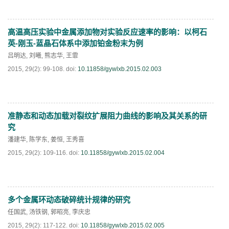
高温高压实验中金属添加物对实验反应速率的影响：以柯石
阅读全文
PDF
(
269
)
英-刚玉-蓝晶石体系中添加铂金粉末为例
吕明达
,
刘曦
,
熊志华
,
王霏
2015, 29(2): 99-108.
doi:
10.11858/gywlxb.2015.02.003
准静态和动态加载对裂纹扩展阻力曲线的影响及其关系的研
阅读全文
PDF
(
264
)
究
潘建华
,
陈学东
,
姜恒
,
王秀喜
2015, 29(2): 109-116.
doi:
10.11858/gywlxb.2015.02.004
多个金属环动态破碎统计规律的研究
阅读全文
PDF
(
281
)
任国武
,
汤铁钢
,
郭昭亮
,
李庆忠
2015, 29(2): 117-122.
doi:
10.11858/gywlxb.2015.02.005