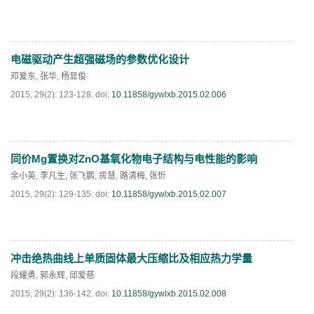
电磁驱动产生超强磁场的参数优化设计
阅读全文
PDF
(
241
)
邓爱东
,
张华
,
杨显俊
2015, 29(2): 123-128.
doi:
10.11858/gywlxb.2015.02.006
同价Mg置换对ZnO基氧化物电子结构与电性能的影响
阅读全文
PDF
(
216
)
余小英
,
李凡生
,
张飞鹏
,
房慧
,
路清梅
,
张忻
2015, 29(2): 129-135.
doi:
10.11858/gywlxb.2015.02.007
冲击绝热曲线上单质固体最大压缩比及相应热力学量
阅读全文
PDF
(
225
)
段耀勇
,
郭永辉
,
邱爱慈
2015, 29(2): 136-142.
doi:
10.11858/gywlxb.2015.02.008