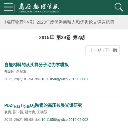
《高压物理学报》第二届青年编委会招募启事
《高压物理学报》2023年度优秀审稿人和优秀论文评选结果
第十四届全国爆炸力学学术会议 第二轮通知
2015年 第29卷 第2期
上一期
|
下一期
第二十一届中国高压科学学术会议第一轮通知
含能材料的从头算分子动力学模拟
通知
郑朝阳
,
赵纪军
2015, 29(2): 81-94.
doi:
10.11858/gywlxb.2015.02.001
《高压物理学报》第三届青年编委会招募启事
PbZr
Ti
O
陶瓷的高压拉曼光谱研究
0.52
0.48
3
阅读全文
PDF
(
297
)
袁真
,
张少鹏
,
靳常青
,
王晓慧
2015, 29(2): 95-98.
doi:
10.11858/gywlxb.2015.02.002