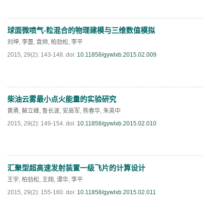
球面微喷气-粒混合的物理建模与三维数值模拟
阅读全文
PDF
(
261
)
刘坤
,
李蕾
,
袁帅
,
柏劲松
,
李平
2015, 29(2): 143-148.
doi:
10.11858/gywlxb.2015.02.009
柴油云雾最小点火能量的实验研究
阅读全文
PDF
(
232
)
黄勇
,
解立峰
,
鲁长波
,
安高军
,
熊春华
,
朱英中
2015, 29(2): 149-154.
doi:
10.11858/gywlxb.2015.02.010
汇聚型超高速发射装置一级飞片的计算设计
阅读全文
PDF
(
478
)
王宇
,
柏劲松
,
王翔
,
谭华
,
李平
2015, 29(2): 155-160.
doi:
10.11858/gywlxb.2015.02.011