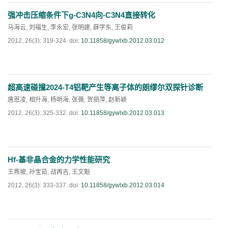
强冲击压缩条件下g-C3N4向-C3N4直接转化
PDF
(
600
)
马海云
,
刘福生
,
李永宏
,
张明建
,
薛学东
,
王俊莉
2012, 26(3): 319-324.
doi:
10.11858/gywlxb.2012.03.012
超高速碰撞2024-T4铝靶产生等离子体的朗缪尔双探针诊断
PDF
(
491
)
唐恩凌
,
相升海
,
杨明海
,
张薇
,
贺丽萍
,
赵新颖
2012, 26(3): 325-332.
doi:
10.11858/gywlxb.2012.03.013
Hf-基非晶合金的力学性能研究
PDF
(
555
)
王燕坡
,
孙宝茹
,
战再吉
,
王文魁
2012, 26(3): 333-337.
doi:
10.11858/gywlxb.2012.03.014