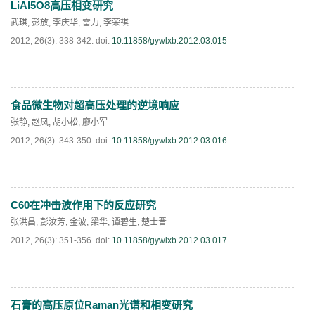
LiAl5O8高压相变研究
PDF
(
399
)
武琪
,
彭放
,
李庆华
,
雷力
,
李荣祺
2012, 26(3): 338-342.
doi:
10.11858/gywlxb.2012.03.015
食品微生物对超高压处理的逆境响应
PDF
(
493
)
张静
,
赵凤
,
胡小松
,
廖小军
2012, 26(3): 343-350.
doi:
10.11858/gywlxb.2012.03.016
C60在冲击波作用下的反应研究
PDF
(
648
)
张洪昌
,
彭汝芳
,
金波
,
梁华
,
谭碧生
,
楚士晋
2012, 26(3): 351-356.
doi:
10.11858/gywlxb.2012.03.017
石膏的高压原位Raman光谱和相变研究
PDF
(
627
)