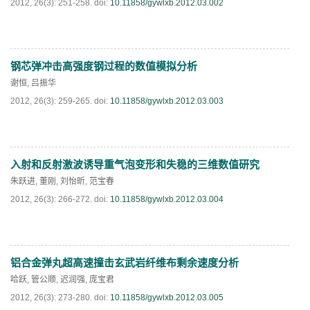
2012, 26(3): 251-258.
doi:
10.11858/gywlxb.2012.03.002
钢芯弹冲击高强度钢过程的数值模拟分析
PDF
(
577
)
谢恒
,
吕振华
2012, 26(3): 259-265.
doi:
10.11858/gywlxb.2012.03.003
入射和反射激波诱导重气泡变形和失稳的三维数值研究
PDF
(
514
)
朱跃进
,
董刚
,
刘怡昕
,
范宝春
2012, 26(3): 266-272.
doi:
10.11858/gywlxb.2012.03.004
铝合金弹丸超高速撞击玄武岩纤维布剩余速度分析
PDF
(
504
)
哈跃
,
管公顺
,
迟润强
,
庞宝君
2012, 26(3): 273-280.
doi:
10.11858/gywlxb.2012.03.005