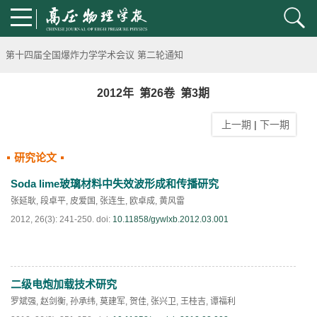
《高压物理学报》2023年度优秀审稿人和优秀论文评选结果
第十四届全国爆炸力学学术会议 第二轮通知
第二十一届中国高压科学学术会议第一轮通知
2012年 第26卷 第3期
上一期
|
下一期
通知
研究论文
《高压物理学报》第三届青年编委会招募启事
Soda lime玻璃材料中失效波形成和传播研究
张延耿
,
段卓平
,
皮爱国
,
张连生
,
欧卓成
,
黄风雷
2012, 26(3): 241-250.
doi:
10.11858/gywlxb.2012.03.001
二级电炮加载技术研究
PDF
(
500
)
罗斌强
,
赵剑衡
,
孙承纬
,
莫建军
,
贺佳
,
张兴卫
,
王桂吉
,
谭福利