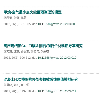
甲烷-空气最小点火能量预测理论模型
PDF
(
500
)
马秋菊
,
张奇
,
庞磊
2012, 26(3): 301-305.
doi:
10.11858/gywlxb.2012.03.009
高压烧结镀Cr、Ti膜金刚石/铜复合材料热导率研究
PDF
(
613
)
张文凯
,
彭放
,
郭振堂
,
管俊伟
,
李荣祺
2012, 26(3): 306-312.
doi:
10.11858/gywlxb.2012.03.010
混凝土HJC模型抗侵彻参数敏感性数值模拟研究
PDF
(
681
)
陈星明
,
刘彤
,
肖正学
2012, 26(3): 313-318.
doi:
10.11858/gywlxb.2012.03.011