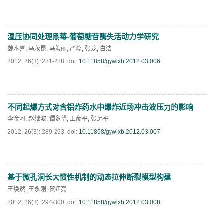
温压协同处理黑莓-葡萄糖苷酶失活动力学研究
PDF
(
450
)
魏本喜
,
马永昆
,
马善丽
,
严蕊
,
张龙
,
白洁
2012, 26(3): 281-288.
doi:
10.11858/gywlxb.2012.03.006
不同起爆方式对含铝炸药水中爆炸近场冲击波压力的影响
PDF
(
486
)
李金河
,
赵继波
,
谭多望
,
王彦平
,
张远平
2012, 26(3): 289-293.
doi:
10.11858/gywlxb.2012.03.007
基于微孔洞长大惯性机制的动态拉伸断裂模型构建
PDF
(
620
)
王焕然
,
王永刚
,
贺红亮
2012, 26(3): 294-300.
doi:
10.11858/gywlxb.2012.03.008