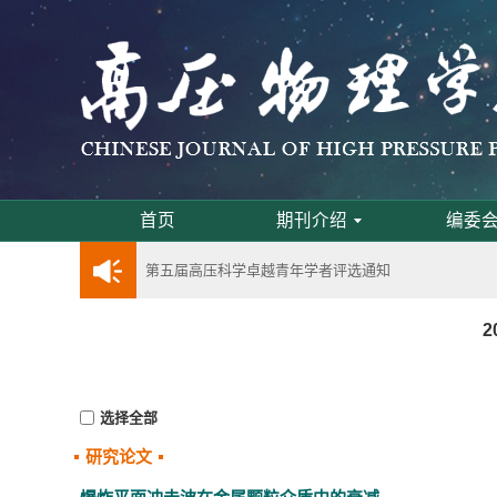
通知
《高压物理学报》第三届青年编委会招募启事
首页
期刊介绍
编委
第五届高压科学卓越青年学者评选通知
2024年度《高压物理学报》优秀审稿人评选结果
2
2024年上海光源同步辐射大压机实验技术培训
选择全部
《高压物理学报》将于2025年1月由双月刊变更
研究论文
动载下材料物性机器学习与高通量研究专刊征稿