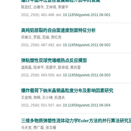
爆炸平面冲击波在金属颗粒介质中的衰减
陈亚红
,
白春华
,
王仲琦
,
李建平
《高压物理学报》第二届青年编委会招募启事
2011, 25(6): 481-486.
doi:
10.11858/gywlxb.2011.06.001
《高压物理学报》2023年度优秀审稿人和优秀
高纯铝层裂的自由面速度剖面特征分析
祁美兰
,
罗超
,
范端
,
贺红亮
第十四届全国爆炸力学学术会议 第二轮通知
2011, 25(6): 487-492.
doi:
10.11858/gywlxb.2011.06.002
第二十一届中国高压科学学术会议第一轮通知
弹粘塑性双球壳塌缩热点反应模型
温丽晶
,
段卓平
,
张震宇
,
欧卓成
,
黄风雷
通知
2011, 25(6): 493-500.
doi:
10.11858/gywlxb.2011.06.003
《高压物理学报》第三届青年编委会招募启事
爆炸载荷下纳米晶铜晶粒度分布及影响因素研究
王金相
,
周楠
,
王小绪
,
杭逸夫
2011, 25(6): 501-507.
doi:
10.11858/gywlxb.2011.06.004
三维多物质弹塑性流体动力学Euler方法的并行算法研究
马天宝
,
费广磊
,
张文耀