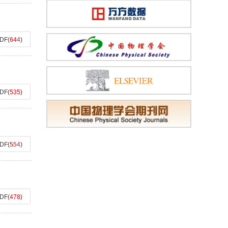
DF
(
644
)
DF
(
535
)
DF
(
554
)
DF
(
478
)