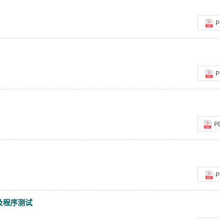
P
论文评选结果
P
P
P
及程序测试