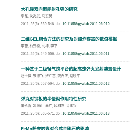
大孔径双向聚能射孔弹的研究
李磊
,
沈兆武
,
马宏昊
2011, 25(6): 539-548.
doi:
10.11858/gywlxb.2011.06.010
二维GEL耦合方法的研究及对爆炸容器的数值模拟
李蕾
,
柏劲松
,
刘坤
,
李平
2011, 25(6): 549-556.
doi:
10.11858/gywlxb.2011.06.011
一种基于二级轻气炮平台的超高速弹丸发射装置设计
赵士操
,
宋振飞
,
姬广富
,
龚自正
,
赵晓平
2011, 25(6): 557-564.
doi:
10.11858/gywlxb.2011.06.012
弹丸对钢板的半侵彻作用特性研究
董永香
,
冯顺山
,
吴广
,
段相杰
,
肖李兴
2011, 25(6): 565-571.
doi:
10.11858/gywlxb.2011.06.013
FeMn粉末触媒对合成金刚石的影响