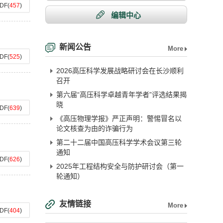
DF
(
457
)
编辑中心
新闻公告
More
DF
(
525
)
2026高压科学发展战略研讨会在长沙顺利
召开
第六届“高压科学卓越青年学者”评选结果揭
晓
DF
(
639
)
《高压物理学报》严正声明：警惕冒名以
论文核查为由的诈骗行为
第二十二届中国高压科学学术会议第三轮
通知
DF
(
626
)
2025年工程结构安全与防护研讨会（第一
轮通知）
友情链接
More
DF
(
404
)