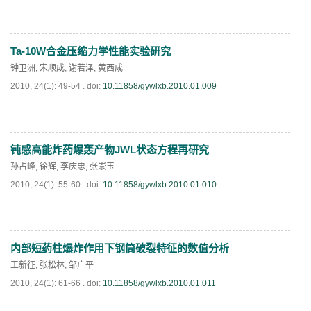
Ta-10W合金压缩力学性能实验研究
PDF
(
647
)
钟卫洲
,
宋顺成
,
谢若泽
,
黄西成
2010, 24(1): 49-54 .
doi:
10.11858/gywlxb.2010.01.009
钝感高能炸药爆轰产物JWL状态方程再研究
PDF
(
1032
)
孙占峰
,
徐辉
,
李庆忠
,
张崇玉
2010, 24(1): 55-60 .
doi:
10.11858/gywlxb.2010.01.010
内部短药柱爆炸作用下钢筒破裂特征的数值分析
PDF
(
894
)
王新征
,
张松林
,
邹广平
2010, 24(1): 61-66 .
doi:
10.11858/gywlxb.2010.01.011