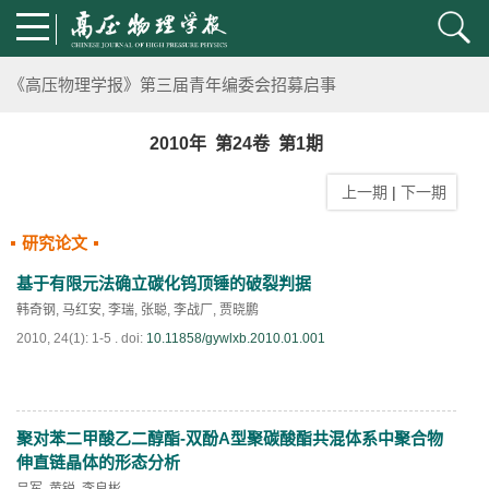
通知
《高压物理学报》第三届青年编委会招募启事
第五届高压科学卓越青年学者评选通知
2010年 第24卷 第1期
上一期
|
下一期
2024年度《高压物理学报》优秀审稿人评选结果
研究论文
2024年上海光源同步辐射大压机实验技术培训班通知
基于有限元法确立碳化钨顶锤的破裂判据
《高压物理学报》将于2025年1月由双月刊变更为月刊
韩奇钢
,
马红安
,
李瑞
,
张聪
,
李战厂
,
贾晓鹏
2010, 24(1): 1-5 .
doi:
10.11858/gywlxb.2010.01.001
动载下材料物性机器学习与高通量研究专刊征稿启事
《高压物理学报》第二届青年编委会招募启事
聚对苯二甲酸乙二醇酯-双酚A型聚碳酸酯共混体系中聚合物
PDF
(
857
)
伸直链晶体的形态分析
《高压物理学报》2023年度优秀审稿人和优秀论文评选结果