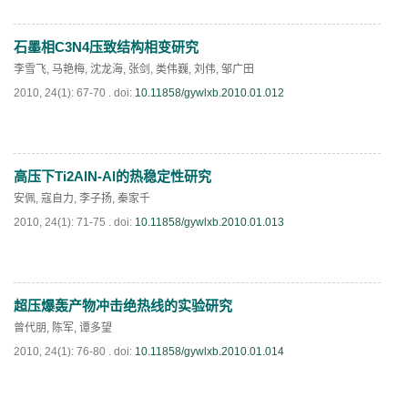
石墨相C3N4压致结构相变研究
PDF
(
758
)
李雪飞
,
马艳梅
,
沈龙海
,
张剑
,
类伟巍
,
刘伟
,
邹广田
2010, 24(1): 67-70 .
doi:
10.11858/gywlxb.2010.01.012
高压下Ti2AlN-Al的热稳定性研究
PDF
(
1050
)
安佩
,
寇自力
,
李子扬
,
秦家千
2010, 24(1): 71-75 .
doi:
10.11858/gywlxb.2010.01.013
超压爆轰产物冲击绝热线的实验研究
PDF
(
799
)
曾代朋
,
陈军
,
谭多望
2010, 24(1): 76-80 .
doi:
10.11858/gywlxb.2010.01.014