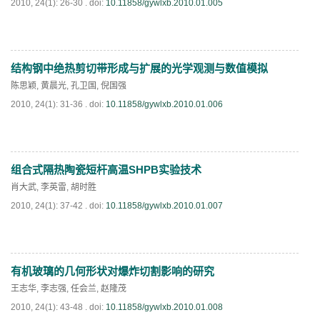
2010, 24(1): 26-30 .
doi:
10.11858/gywlxb.2010.01.005
结构钢中绝热剪切带形成与扩展的光学观测与数值模拟
PDF
(
779
)
陈思颖
,
黄晨光
,
孔卫国
,
倪国强
2010, 24(1): 31-36 .
doi:
10.11858/gywlxb.2010.01.006
组合式隔热陶瓷短杆高温SHPB实验技术
PDF
(
445
)
肖大武
,
李英雷
,
胡时胜
2010, 24(1): 37-42 .
doi:
10.11858/gywlxb.2010.01.007
有机玻璃的几何形状对爆炸切割影响的研究
PDF
(
712
)
王志华
,
李志强
,
任会兰
,
赵隆茂
2010, 24(1): 43-48 .
doi:
10.11858/gywlxb.2010.01.008