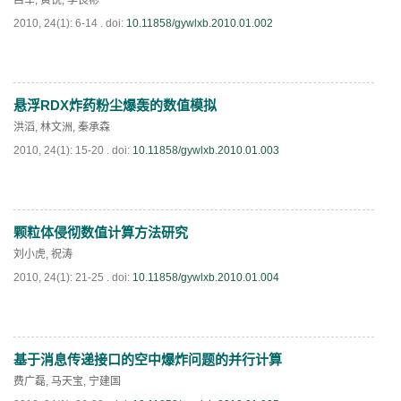
吕军
,
黄锐
,
李良彬
2010, 24(1): 6-14 .
doi:
10.11858/gywlxb.2010.01.002
第十四届全国爆炸力学学术会议 第二轮通知
第二十一届中国高压科学学术会议第一轮通知
悬浮RDX炸药粉尘爆轰的数值模拟
PDF
(
501
)
通知
洪滔
,
林文洲
,
秦承森
2010, 24(1): 15-20 .
doi:
10.11858/gywlxb.2010.01.003
《高压物理学报》第三届青年编委会招募启事
颗粒体侵彻数值计算方法研究
PDF
(
797
)
刘小虎
,
祝涛
2010, 24(1): 21-25 .
doi:
10.11858/gywlxb.2010.01.004
基于消息传递接口的空中爆炸问题的并行计算
PDF
(
538
)
费广磊
,
马天宝
,
宁建国