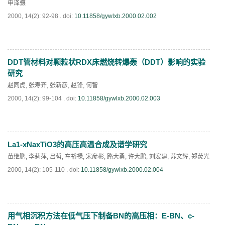
申泽骧
2000, 14(2): 92-98 .
doi:
10.11858/gywlxb.2000.02.002
通知
《高压物理学报》第三届青年编委会招募启事
DDT管材料对颗粒状RDX床燃烧转爆轰（DDT）影响的实验
PDF
(
620
)
研究
赵同虎
,
张寿齐
,
张新彦
,
赵锋
,
何智
2000, 14(2): 99-104 .
doi:
10.11858/gywlxb.2000.02.003
La1-xNaxTiO3的高压高温合成及谱学研究
PDF
(
736
)
苗继鹏
,
李莉萍
,
吕哲
,
车裕禄
,
宋彦彬
,
路大勇
,
许大鹏
,
刘宏建
,
苏文辉
,
郑荧光
2000, 14(2): 105-110 .
doi:
10.11858/gywlxb.2000.02.004
用气相沉积方法在低气压下制备BN的高压相：E-BN、c-
PDF
(
645
)