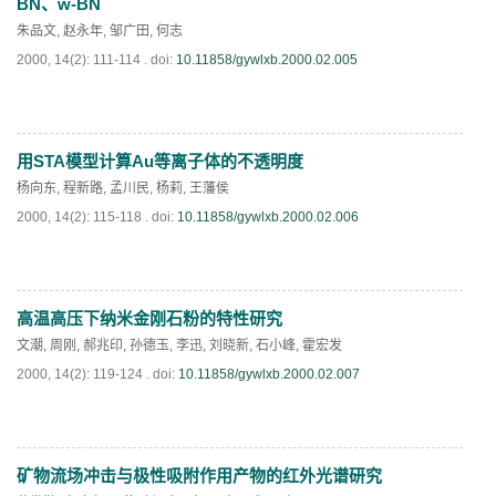
BN、w-BN
朱品文
,
赵永年
,
邹广田
,
何志
2000, 14(2): 111-114 .
doi:
10.11858/gywlxb.2000.02.005
用STA模型计算Au等离子体的不透明度
PDF
(
698
)
杨向东
,
程新路
,
孟川民
,
杨莉
,
王藩侯
2000, 14(2): 115-118 .
doi:
10.11858/gywlxb.2000.02.006
高温高压下纳米金刚石粉的特性研究
PDF
(
850
)
文潮
,
周刚
,
郝兆印
,
孙德玉
,
李迅
,
刘晓新
,
石小峰
,
霍宏发
2000, 14(2): 119-124 .
doi:
10.11858/gywlxb.2000.02.007
矿物流场冲击与极性吸附作用产物的红外光谱研究
PDF
(
678
)