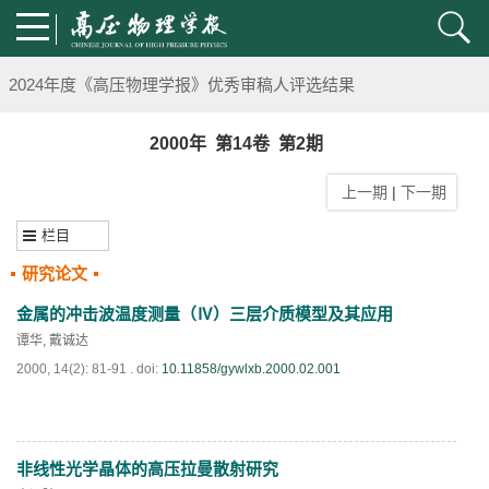
第五届高压科学卓越青年学者评选通知
2024年度《高压物理学报》优秀审稿人评选结果
2024年上海光源同步辐射大压机实验技术培训班通知
2000年 第14卷 第2期
上一期
|
下一期
《高压物理学报》将于2025年1月由双月刊变更为月刊
栏目
动载下材料物性机器学习与高通量研究专刊征稿启事
研究论文
《高压物理学报》第二届青年编委会招募启事
金属的冲击波温度测量（Ⅳ）三层介质模型及其应用
谭华
,
戴诚达
《高压物理学报》2023年度优秀审稿人和优秀论文评选结果
2000, 14(2): 81-91 .
doi:
10.11858/gywlxb.2000.02.001
第十四届全国爆炸力学学术会议 第二轮通知
非线性光学晶体的高压拉曼散射研究
第二十一届中国高压科学学术会议第一轮通知
PDF
(
743
)