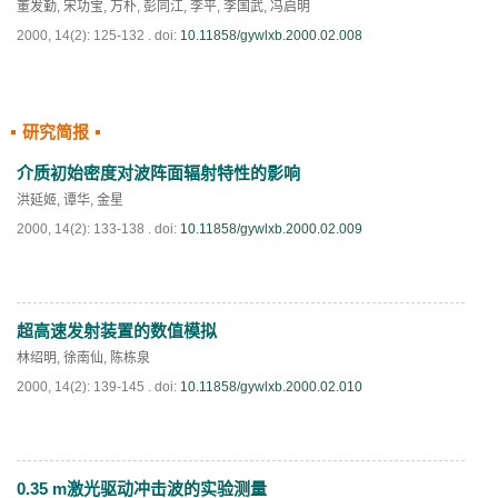
董发勤
,
宋功宝
,
万朴
,
彭同江
,
李平
,
李国武
,
冯启明
2000, 14(2): 125-132 .
doi:
10.11858/gywlxb.2000.02.008
研究简报
PDF
(
713
)
介质初始密度对波阵面辐射特性的影响
洪延姬
,
谭华
,
金星
2000, 14(2): 133-138 .
doi:
10.11858/gywlxb.2000.02.009
超高速发射装置的数值模拟
PDF
(
697
)
林绍明
,
徐南仙
,
陈栋泉
2000, 14(2): 139-145 .
doi:
10.11858/gywlxb.2000.02.010
0.35 m激光驱动冲击波的实验测量
PDF
(
683
)