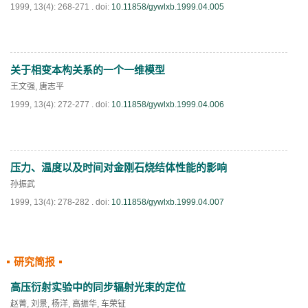
1999, 13(4): 268-271 .
doi:
10.11858/gywlxb.1999.04.005
关于相变本构关系的一个一维模型
PDF
(
743
)
王文强
,
唐志平
1999, 13(4): 272-277 .
doi:
10.11858/gywlxb.1999.04.006
压力、温度以及时间对金刚石烧结体性能的影响
PDF
(
750
)
孙振武
1999, 13(4): 278-282 .
doi:
10.11858/gywlxb.1999.04.007
研究简报
PDF
(
604
)
高压衍射实验中的同步辐射光束的定位
赵菁
,
刘景
,
杨洋
,
高振华
,
车荣钲