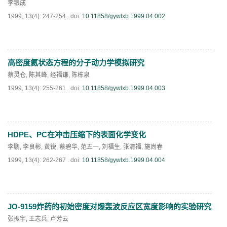
李银成
1999, 13(4): 247-254 .
doi:
10.11858/gywlxb.1999.04.002
第十四届全国爆炸力学学术会议 第二轮通知
第二十一届中国高压科学学术会议第一轮通知
高密度氦状态方程的分子动力学模拟研究
PDF
(
749
)
通知
蔡灵仓
,
陈其峰
,
经福谦
,
陈栋泉
1999, 13(4): 255-261 .
doi:
10.11858/gywlxb.1999.04.003
《高压物理学报》第三届青年编委会招募启事
HDPE、PC在冲击压缩下的表面化学变化
PDF
(
628
)
李鹏
,
李良彬
,
黄锐
,
蔡碧华
,
范五一
,
刘福生
,
张清福
,
施尚春
1999, 13(4): 262-267 .
doi:
10.11858/gywlxb.1999.04.004
JO-9159炸药的初始密度对爆轰波反应区宽度影响的实验研究
PDF
(
628
)
张振宇
,
王志兵
,
卢芳云