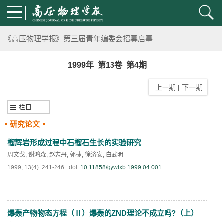
通知
《高压物理学报》第三届青年编委会招募启事
第五届高压科学卓越青年学者评选通知
1999年 第13卷 第4期
上一期
|
下一期
2024年度《高压物理学报》优秀审稿人评选结果
栏目
2024年上海光源同步辐射大压机实验技术培训班通知
研究论文
《高压物理学报》将于2025年1月由双月刊变更为月刊
榴辉岩形成过程中石榴石生长的实验研究
周文戈
,
谢鸿森
,
赵志丹
,
郭捷
,
徐济安
,
白武明
动载下材料物性机器学习与高通量研究专刊征稿启事
1999, 13(4): 241-246 .
doi:
10.11858/gywlxb.1999.04.001
《高压物理学报》第二届青年编委会招募启事
爆轰产物物态方程（Ⅱ）爆轰的ZND理论不成立吗?（上）
《高压物理学报》2023年度优秀审稿人和优秀论文评选结果
PDF
(
691
)