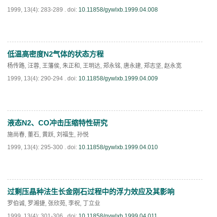
1999, 13(4): 283-289 .
doi:
10.11858/gywlxb.1999.04.008
低温高密度N2气体的状态方程
PDF
(
783
)
杨传路
,
汪蓉
,
王藩侯
,
朱正和
,
王明达
,
郑永铭
,
唐永建
,
郑志坚
,
赵永宽
1999, 13(4): 290-294 .
doi:
10.11858/gywlxb.1999.04.009
液态N2、CO冲击压缩特性研究
PDF
(
662
)
施尚春
,
董石
,
黄跃
,
刘福生
,
孙悦
1999, 13(4): 295-300 .
doi:
10.11858/gywlxb.1999.04.010
过剩压晶种法生长金刚石过程中的浮力效应及其影响
PDF
(
846
)
罗伯诚
,
罗湘捷
,
张欣苑
,
李祝
,
丁立业
1999, 13(4): 301-306 .
doi:
10.11858/gywlxb.1999.04.011