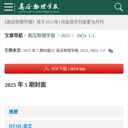
2024年上海光源同步辐射大压机实验技术培训班通知
《高压物理学报》将于2025年1月由双月刊变更为月刊
文章导航
>
高压物理学报
>
2025
>
39(5): 1-1.
动载下材料物性机器学习与高通量研究专刊征稿启事
引用本文:
2025 年 5 期封面[J]. 高压物理学报, 2025, 39(5): 1-1.
《高压物理学报》第二届青年编委会招募启事
《高压物理学报》2023年度优秀审稿人和优秀论文评选结果
PDF下载
( 20370 KB)
第十四届全国爆炸力学学术会议 第二轮通知
2025 年 5 期封面
第二十一届中国高压科学学术会议第一轮通知
通知
摘要
《高压物理学报》第三届青年编委会招募启事
HTML全文