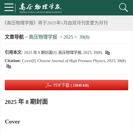
2024年上海光源同步辐射大压机实验技术培训班通知
《高压物理学报》将于2025年1月由双月刊变更为月刊
文章导航
>
高压物理学报
>
2025
>
39(8)
动载下材料物性机器学习与高通量研究专刊征稿启事
引用本文:
2025 年 8 期封面[J]. 高压物理学报, 2025, 39(8).
《高压物理学报》第二届青年编委会招募启事
Citation:
Cover[J].
Chinese Journal of High Pressure Physics
, 2025, 39(8).
《高压物理学报》2023年度优秀审稿人和优秀论文评选结果
第十四届全国爆炸力学学术会议 第二轮通知
PDF下载
( 23840 KB)
第二十一届中国高压科学学术会议第一轮通知
2025 年 8 期封面
通知
Cover
《高压物理学报》第三届青年编委会招募启事