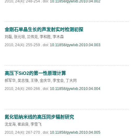
2010, 24(4): 248-254 .
doi:
10.11858/gywlxb.2010.04.002
通知
《高压物理学报》第三届青年编委会招募启事
金刚石单晶生长的声发射实时检测初探
PDF
(
676
)
刘磊
,
张元培
,
兰伟克
,
李和胜
,
李木森
2010, 24(4): 255-259 .
doi:
10.11858/gywlxb.2010.04.003
高压下SiO2的第一性原理计算
PDF
(
665
)
郝军华
,
吴志强
,
王铮
,
金庆华
,
李宝会
,
丁大同
2010, 24(4): 260-266 .
doi:
10.11858/gywlxb.2010.04.004
氮化铝纳米线的高压同步辐射研究
PDF
(
710
)
沈龙海
,
崔启良
,
李雪飞
2010, 24(4): 267-270 .
doi:
10.11858/gywlxb.2010.04.005