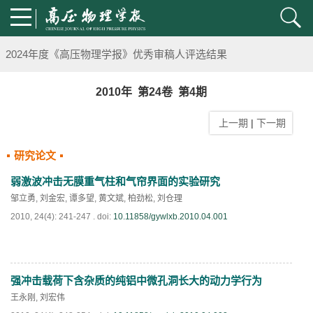
第五届高压科学卓越青年学者评选通知
2024年度《高压物理学报》优秀审稿人评选结果
2024年上海光源同步辐射大压机实验技术培训班通知
2010年 第24卷 第4期
上一期
|
下一期
《高压物理学报》将于2025年1月由双月刊变更为月刊
研究论文
动载下材料物性机器学习与高通量研究专刊征稿启事
弱激波冲击无膜重气柱和气帘界面的实验研究
《高压物理学报》第二届青年编委会招募启事
邹立勇
,
刘金宏
,
谭多望
,
黄文斌
,
柏劲松
,
刘仓理
2010, 24(4): 241-247 .
doi:
10.11858/gywlxb.2010.04.001
《高压物理学报》2023年度优秀审稿人和优秀论文评选结果
第十四届全国爆炸力学学术会议 第二轮通知
强冲击载荷下含杂质的纯铝中微孔洞长大的动力学行为
PDF
(
633
)
王永刚
,
刘宏伟
第二十一届中国高压科学学术会议第一轮通知