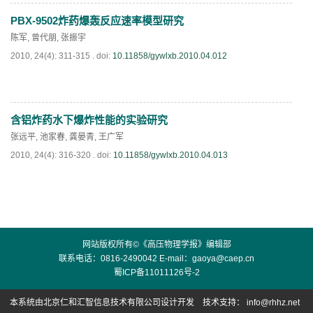
PBX-9502炸药爆轰反应速率模型研究
PDF
(
785
)
陈军
,
曾代朋
,
张振宇
2010, 24(4): 311-315 .
doi:
10.11858/gywlxb.2010.04.012
含铝炸药水下爆炸性能的实验研究
PDF
(
849
)
张远平
,
池家春
,
龚晏青
,
王广军
2010, 24(4): 316-320 .
doi:
10.11858/gywlxb.2010.04.013
PDF
(
752
)
网站版权所有©《高压物理学报》编辑部
联系电话：0816-2490042 E-mail：
gaoya@caep.cn
蜀ICP备11011126号-2
本系统由
北京仁和汇智信息技术有限公司
设计开发
技术支持：
info@rhhz.net