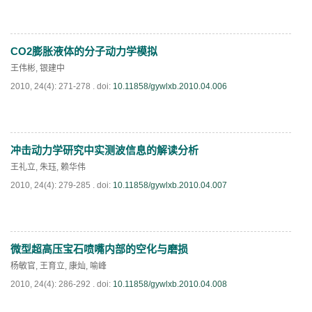
CO2膨胀液体的分子动力学模拟
PDF
(
649
)
王伟彬
,
银建中
2010, 24(4): 271-278 .
doi:
10.11858/gywlxb.2010.04.006
冲击动力学研究中实测波信息的解读分析
PDF
(
792
)
王礼立
,
朱珏
,
赖华伟
2010, 24(4): 279-285 .
doi:
10.11858/gywlxb.2010.04.007
微型超高压宝石喷嘴内部的空化与磨损
PDF
(
736
)
杨敏官
,
王育立
,
康灿
,
喻峰
2010, 24(4): 286-292 .
doi:
10.11858/gywlxb.2010.04.008